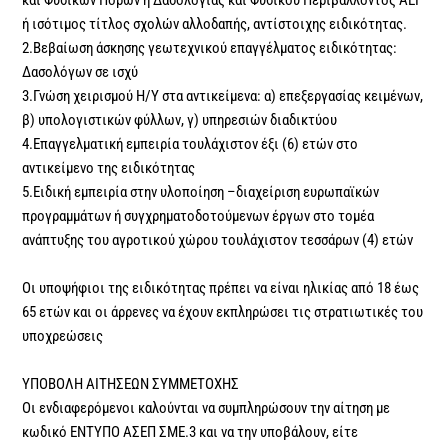
ή ισότιμος τίτλος σχολών αλλοδαπής, αντίστοιχης ειδικότητας.
2.Βεβαίωση άσκησης γεωτεχνικού επαγγέλματος ειδικότητας:
Δασολόγων σε ισχύ
3.Γνώση χειρισμού Η/Υ στα αντικείμενα: α) επεξεργασίας κειμένων,
β) υπολογιστικών φύλλων, γ) υπηρεσιών διαδικτύου
4.Επαγγελματική εμπειρία τουλάχιστον έξι (6) ετών στο
αντικείμενο της ειδικότητας
5.Ειδική εμπειρία στην υλοποίηση –διαχείριση ευρωπαϊκών
προγραμμάτων ή συγχρηματοδοτούμενων έργων στο τομέα
ανάπτυξης του αγροτικού χώρου τουλάχιστον τεσσάρων (4) ετών
Οι υποψήφιοι της ειδικότητας πρέπει να είναι ηλικίας από 18 έως
65 ετών και οι άρρενες να έχουν εκπληρώσει τις στρατιωτικές του
υποχρεώσεις
ΥΠΟΒΟΛΗ ΑΙΤΗΣΕΩΝ ΣΥΜΜΕΤΟΧΗΣ
Οι ενδιαφερόμενοι καλούνται να συμπληρώσουν την αίτηση με
κωδικό ΕΝΤΥΠΟ ΑΣΕΠ ΣΜΕ.3 και να την υποβάλουν, είτε