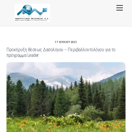
Skip
Menu
to
content
17 ΙΟΥΛΊΟΥ 2021
Προκήρυξη θέσεως Δασολόγου – Περιβαλλοντολόγου για το
πρόγραμμα Leader