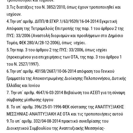
3.Τις διατάξεις του Ν. 3852/2010, όπως έχουν τροποποιηθεί και
ισχύουν.
4.Την υπ’ αριθμ. ΔΙΠΠ/Φ.ΕΓΚΡ.1/63/9539/16-04-2014 Εγκριτική
Απόφαση της Τετραμελούς Επιτροπής της παρ. 1 του άρθρου 2 της
ΠΥΣ: 33/2006 (Αναστολή διορισμών και προσλήψεων στο Δημόσιο
Τομέα, ΦΕΚ 280/Α/28-12-2006), όπως ισχύει.
5.Την παρ. 3 του άρθρου 2 της ΠΥΣ: 33/2006, όπως ισχύει
(προκειμένου για επιχειρήσεις των ΟΤΑ, της παρ. 3 του άρθρου 1
του Ν. 2527/1997).
6.Την υπ’ αριθμ. 40158/2687/10-06-2014 απόφαση του Γενικού
Γραμματέα της Αποκεντρωμένης Διοίκησης Πελοποννήσου, Δυτικής
Ελλάδας και Ιονίου
7. Την υπ΄ αριθμ. 4647/6-03-2014 Βεβαίωση του ΑΣΕΠ για τη σύναψη
σύμβασης μίσθωσης έργου
8. Το υπ΄ αριθμ. 396/25-01-1996 ΦΕΚ σύστασης της ΑΝΑΠΤΥΞΙΑΚΗΣ
ΜΕΣΣΗΝΙΑΣ-ΑΝΑΠΤΥΞΙΑΚΗ ΑΕ ΟΤΑ και τις τροποποιήσεις αυτού
9.Το υπ΄ αριθμ. 332/04-08-2014 πρακτικό συνεδρίασης του
Διοικητικού Συμβουλίου της Αναπτυξιακής Μεσσηνίας-