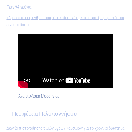
Πριν 94 χρόνια
«Αρέσει στους ανθρώπους όταν είσαι κάτι, κατά προτίμηση αυτό που
είναι οι ίδιοι»
Αναπτυξιακή Μεσσηνίας
Περιφέρεια Πελοποννήσου
Δελτίο πιστοποίησης τιμών υγρών καυσίμων για το χρονικό διάστημα