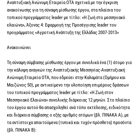
Αναπτυξιακή Ανώνυμη Εταιρεία ΟΤΑ σχετικά με την έγκριση
ανακοίνωσης για τη σύναψη μίσθωσης έργου, στα πλαίσια του
τοπικού προγράμματος leader με τίτλο: «Η ζωή στο μεσσηνιακό
ελαιώνα», Άξονας 4: Εφαρμογή της Προσέγγισης leader του
προγράμματος «Αγροτική Ανάπτυξη της Ελλάδας 2007-2013»
Ανακοινώνει
Τη σύναψη σύμβασης μίσθωσης έργου με συνολικά ένα (1) άτομο για
την κάλυψη αναγκών της Αναπτυξιακής Μεσσηνίας-Αναπτυξιακή
Ανώνυμη Εταιρεία ΟΤΑ, που εδρεύει στην Καλαμάτα (Ομήρου και
Μαιζώνος 50), με αντικείμενο την υλοποίηση επιμέρους δράσεων
του τοπικού προγράμματος leader με τίτλο: «Η Ζωή στον
Μεσσηνιακό Ελαιώνα» συνολικής διάρκειας 12 μηνών. Στο πλαίσιο
του έργου αυτού θα απασχοληθεί ανά τόπο εκτέλεσης, ειδικότητα
και διάρκεια σύμβασης ο εξής αριθμός ατόμων (βλ. ΠΙΝΑΚΑ Α), με
τα αντίστοιχα απαιτούμενα (τυπικά και τυχόν πρόσθετα) προσόντα
(βλ. ΠΙΝΑΚΑ Β):