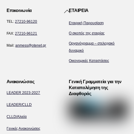
Back
Επικοινωνία
ΕΤΑΙΡΕΙΑ
To
TEL:
27210-96120
Εταιρική Παρουσίαση
Top
Ο σκοπός της εταιρίας
FAX:
27210-96121
Οργανόγραμμα – στελεχιακό
Mail:
anmess@otenet.gr
δυναμικό
Οικονομικές Καταστάσεις
Ανακοινώσεις
Γενική Γραμματεία για την
Καταπολέμηση της
LEADER 2023-2027
Διαφθοράς
LEADER/CLLD
CLLD/Αλιεία
Γενικές Ανακοινώσεις