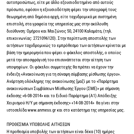
αυτοπροσώπως, είτε με άλλο εξουσιοδοτημένο από αυτούς
πρόσωπο, εφόσον η εξουσιοδότηση φέρει την υπογραφή τους
θεωρημένη από δημόσια αρχή, είτε ταχυδρομικά με συστημένη
επιστολή, στα γραφεία της υπηρεσίας μας στην ακόλουθη
διεύθυνση: Ομήρου και Μαιζώνος 50, 24100 Καλαμάτα, (τηλ.
επικοινωνίας: 2721096120). Στην περίπτωση αποστολής των
αιτήσεων ταχυδρομικώς το εμπρόθεσμο των αιτήσεων κρίνεται με
βάση την ημερομηνία που φέρει ο φάκελος αποστολής, ο οποίος
μετά την αποσφράγισή του επισυνάπτεται στην αίτηση των
υποψηφίων. Οι φάκελοι συμμετοχής θα πρέπει να έχουν την
ένδειξη «Ανακοίνωση για τη σύναψη σύμβασης μίσθωσης έργου».
Ανάρτηση ολόκληρης της ανακοίνωσης [μαζί με το «Παράρτημα
ανακοινώσεων Συμβάσεων Μίσθωσης Έργου (ΣΜΕ)» με σήμανση
έκδοσης «6-08-2014» και το Ειδικό Παράρτημα (Α1) Απόδειξης
Χειρισμού Η/Υ με σήμανση έκδοσης» «14-08-2014» θα γίνει στην
ιστοσελίδα www.anmess.gr και στο κατάστημα της υπηρεσίας μας.
ΠΡΟΘΕΣΜΙΑ ΥΠΟΒΟΛΗΣ ΑΙΤΗΣΕΩΝ
Η προθεσμία υποβολής των αιτήσεων είναι δέκα (10) ημέρες