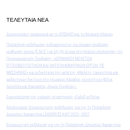
ΤΕΛΕΥΤΑΙΑ ΝΕΑ
Διευκρινίσεις αναφορικά με το ΟΠΣΚΑΠ και το θεσμικό πλαίσιο
Πρόσκληση εκδήλωσης ενδιαφέροντος για σύναψη σύμβασης
μίσθωσης έργου (Σ.Μ.Ε.) με έξι (6) άτομα στο πλαίσιο υλοποίησης της
Προγραμματικής Σύμβασης: «ΩΡΙΜΑΝΣΗ ΜΕΛΕΤΩΝ
ΕΓΓΕΙΟΒΕΛΤΙΩΤΙΚΩΝ ΚΑΙ ΑΝΤΙΠΛΗΜΜΥΡΙΚΩΝ ΕΡΓΩΝ, ΠΕ
ΜΕΣΣΗΝΙΑΣ» και ειδικότερα της μελέτης «Μελέτη ταμιευτήρα και
αρδευτικών δικτύων στο χείμαρρο Χάραδρο, κοινοτήτων Φίλια,
Δεσύλλα και Καρνασίου, Δήμου Οιχαλίας».
Ενεργοποίηση της τοπικής στρατηγικής «Γαλάζια Ρότα»
Απολογισμός Ενημερωτικής εκδήλωσης για την 1η Πρόσκληση
Δημοσίου Χαρακτήρα LEADER/ΣΣ ΚΑΠ 2023–2027
Ενημερωτική εκδήλωση για την 1η Πρόσκληση Δημοσίου Χαρακτήρα