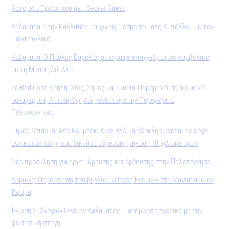
Λατομείο Προαστίου με… Secret Guest
Καλαμάτα: Στην Καλλιθέα και χωρίς κόσμο το ματς Κυπέλλου με τον
Παναιτωλικό
Καλαμάτα: Ο Παύλος Βαρελάς υπέγραψε επαγγελματικό συμβόλαιο
με τη Μαύρη Θύελλα
Σε Red Code Κρήτη, Χίος, Σάμος και Ικαρία-Παραμένει σε “κόκκινο”
συναγερμό η Αττική-Υψηλός κίνδυνος στην Περιφέρεια
Πελοποννήσου
Πηγές Μπάρκα: Από Κουρτάκι έως Βελίκα ολοκληρώνεται το έργο
αντικατάστασης του δικτύου ύδρευσης μήκους 18 χιλιομέτρων
Νέα πρόσκληση για έργα ύδρευσης και άρδευσης στην Πελοπόννησο
Κορώνη: Παρουσίαση του βιβλίου «Πανός Ένεκεν» στο Μανιατάκειον
Ίδρυµα
Ένωση Συλλόγων Γονέων Καλαμάτας: Παρέμβαση σχετικά με την
φοιτητική στέγη