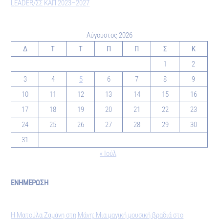
LEADER/ΣΣ ΚΑΠ 2023–2027
Αύγουστος 2026
Δ
Τ
Τ
Π
Π
Σ
Κ
1
2
3
4
5
6
7
8
9
10
11
12
13
14
15
16
17
18
19
20
21
22
23
24
25
26
27
28
29
30
31
« Ιούλ
ΕΝΗΜΕΡΩΣΗ
Η Ματούλα Ζαμάνη στη Μάνη: Μια μαγική μουσική βραδιά στο