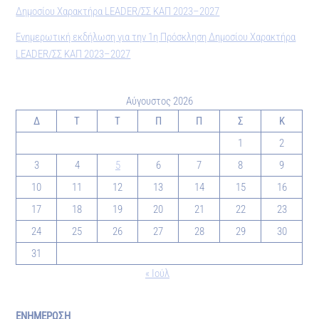
Δημοσίου Χαρακτήρα LEADER/ΣΣ ΚΑΠ 2023–2027
Ενημερωτική εκδήλωση για την 1η Πρόσκληση Δημοσίου Χαρακτήρα
LEADER/ΣΣ ΚΑΠ 2023–2027
Αύγουστος 2026
Δ
Τ
Τ
Π
Π
Σ
Κ
1
2
3
4
5
6
7
8
9
10
11
12
13
14
15
16
17
18
19
20
21
22
23
24
25
26
27
28
29
30
31
« Ιούλ
ΕΝΗΜΕΡΩΣΗ