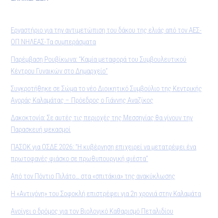
Εργαστήριο για την αντιμετώπιση του δάκου της ελιάς από τον ΑΕΣ-
ΟΠ ΝΗΛΕΑΣ-Τα συμπεράσματα
Παρέμβαση Ρουβίκωνα: “Καμία μεταφορά του Συμβουλευτικού
Κέντρου Γυναικών στο Δημαρχείο”
Συγκροτήθηκε σε Σώμα το νέο Διοικητικό Συμβούλιο της Κεντρικής
Αγοράς Καλαμάτας – Πρόεδρος ο Γιάννης Αναζίκος
Δακοκτονία: Σε αυτές τις περιοχές της Μεσσηνίας θα γίνουν την
Παρασκευή ψεκασμοί
ΠΑΣΟΚ για ΟΣΔΕ 2026: “Η κυβέρνηση επιχειρεί να μετατρέψει ένα
πρωτοφανές φιάσκο σε πρωθυπουργική φιέστα”
Από τον Πόντιο Πιλάτο… στα «σπιτάκια» της ανακύκλωσης
Η «Αντιγόνη» του Σοφοκλή επιστρέφει για 2η χρονιά στην Καλαμάτα
Ανοίγει ο δρόμος για τον Βιολογικό Καθαρισμό Πεταλιδίου