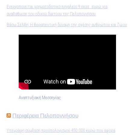
Ενεργοποιείται χρηματοδοτικό εργαλείο 9 εκατ. ευρώ για
αναβάθμιση του οδικού δικτύου της Πελοποννήσου
Βάσω Σέλβη: Η θεραπευτική δύναμη της σχέσης ανθρώπου και ζώου
Αναπτυξιακή Μεσσηνίας
Περιφέρεια Πελοποννήσου
Υπεγράφη σύμβαση προϋπολογισμού 450.000 ευρώ που αφορά