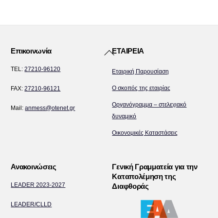
Back
Επικοινωνία
ΕΤΑΙΡΕΙΑ
To
TEL:
27210-96120
Εταιρική Παρουσίαση
Top
Ο σκοπός της εταιρίας
FAX:
27210-96121
Οργανόγραμμα – στελεχιακό
Mail:
anmess@otenet.gr
δυναμικό
Οικονομικές Καταστάσεις
Ανακοινώσεις
Γενική Γραμματεία για την
Καταπολέμηση της
LEADER 2023-2027
Διαφθοράς
LEADER/CLLD