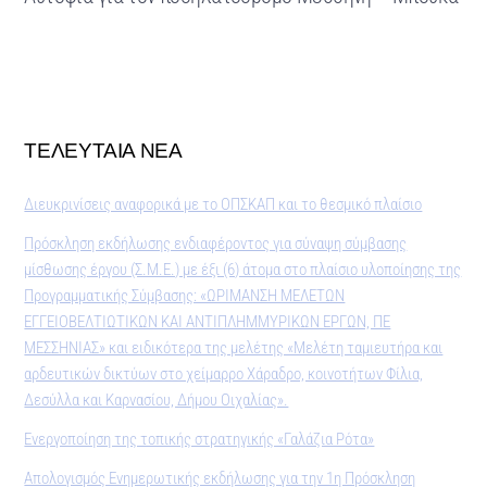
ΤΕΛΕΥΤΑΙΑ ΝΕΑ
Διευκρινίσεις αναφορικά με το ΟΠΣΚΑΠ και το θεσμικό πλαίσιο
Πρόσκληση εκδήλωσης ενδιαφέροντος για σύναψη σύμβασης
μίσθωσης έργου (Σ.Μ.Ε.) με έξι (6) άτομα στο πλαίσιο υλοποίησης της
Προγραμματικής Σύμβασης: «ΩΡΙΜΑΝΣΗ ΜΕΛΕΤΩΝ
ΕΓΓΕΙΟΒΕΛΤΙΩΤΙΚΩΝ ΚΑΙ ΑΝΤΙΠΛΗΜΜΥΡΙΚΩΝ ΕΡΓΩΝ, ΠΕ
ΜΕΣΣΗΝΙΑΣ» και ειδικότερα της μελέτης «Μελέτη ταμιευτήρα και
αρδευτικών δικτύων στο χείμαρρο Χάραδρο, κοινοτήτων Φίλια,
Δεσύλλα και Καρνασίου, Δήμου Οιχαλίας».
Ενεργοποίηση της τοπικής στρατηγικής «Γαλάζια Ρότα»
Απολογισμός Ενημερωτικής εκδήλωσης για την 1η Πρόσκληση