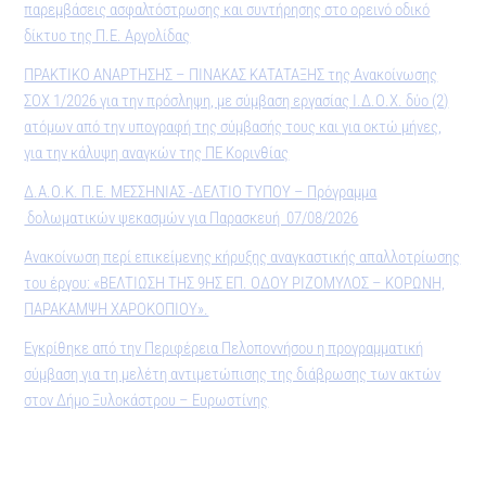
παρεμβάσεις ασφαλτόστρωσης και συντήρησης στο ορεινό οδικό
δίκτυο της Π.Ε. Αργολίδας
ΠΡΑΚΤΙΚO ΑΝΑΡΤΗΣΗΣ – ΠΙΝΑΚΑΣ ΚΑΤΑΤΑΞΗΣ της Ανακοίνωσης
ΣΟΧ 1/2026 για την πρόσληψη, με σύμβαση εργασίας Ι.Δ.Ο.Χ. δύο (2)
ατόμων από την υπογραφή της σύμβασής τους και για οκτώ μήνες,
για την κάλυψη αναγκών της ΠΕ Κορινθίας
Δ.Α.Ο.Κ. Π.Ε. ΜΕΣΣΗΝΙΑΣ -ΔΕΛΤΙΟ ΤΥΠΟΥ – Πρόγραμμα
δολωματικών ψεκασμών για Παρασκευή 07/08/2026
Ανακοίνωση περί επικείμενης κήρυξης αναγκαστικής απαλλοτρίωσης
του έργου: «ΒΕΛΤΙΩΣΗ ΤΗΣ 9ΗΣ ΕΠ. ΟΔΟΥ ΡΙΖΟΜΥΛΟΣ – ΚΟΡΩΝΗ,
ΠΑΡΑΚΑΜΨΗ ΧΑΡΟΚΟΠΙΟΥ».
Εγκρίθηκε από την Περιφέρεια Πελοποννήσου η προγραμματική
σύμβαση για τη μελέτη αντιμετώπισης της διάβρωσης των ακτών
στον Δήμο Ξυλοκάστρου – Ευρωστίνης