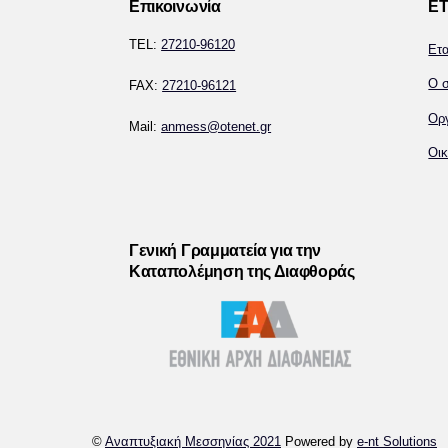
Επικοινωνία
ΕΤ
TEL:
27210-96120
Ετ
Ο σ
FAX:
27210-96121
Ορ
Mail:
anmess@otenet.gr
Οικ
Γενική Γραμματεία για την
Καταπολέμηση της Διαφθοράς
©
Αναπτυξιακή Μεσσηνίας 2021
Powered by
e-nt Solutions