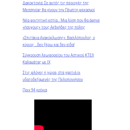
Δακοκτονία: Σε αυτές τις περιοχές της
Μεσσηνίας θα γίνουν την Πέμπτη ψεκασμοί
Νέα φοιτητική εστία… Μια λύση που θα άφηνε
«ήσυχους» τους Airbνήδες της πόλης
«Σπιτάκια Ανακύκλωσης»: Βασιλόπουλος, ο
κύριος …δεν ξέρω και δεν είδα!
Σύγκρουση λεωφορείου του Αστικού ΚΤΕΛ
Καλαμάτας με ΙΧ
Στις φλόγες η χώρα, στα χαρτιά οι
υδατοδεξαμενές της Πελοποννήσου
Πριν 94 χρόνια