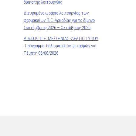
διακοπής λειτουργίας
Διευρυμένο ωράριο λειτουργίας των
φαρμακείων Π.Ε. Αρκαδίας για το δίμηνο
Σεπτέμβριος 2026 – Οκτώβριος 2026
Δ.Α.Ο.Κ. Π.Ε. ΜΕΣΣΗΝΙΑΣ -ΔΕΛΤΙΟ ΤΥΠΟΥ
-Πρόγραμμα δολωματικών ψεκασμών για
Πέμπτη 06/08/2026