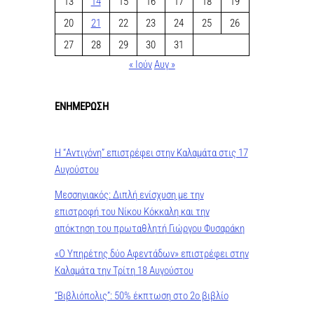
13
14
15
16
17
18
19
20
21
22
23
24
25
26
27
28
29
30
31
« Ιούν
Αυγ »
ΕΝΗΜΕΡΩΣΗ
Η “Αντιγόνη” επιστρέφει στην Καλαμάτα στις 17
Αυγούστου
Μεσσηνιακός: Διπλή ενίσχυση με την
επιστροφή του Νίκου Κόκκαλη και την
απόκτηση του πρωταθλητή Γιώργου Φυσαράκη
«Ο Υπηρέτης δύο Αφεντάδων» επιστρέφει στην
Καλαμάτα την Τρίτη 18 Αυγούστου
“Βιβλιόπολις”: 50% έκπτωση στο 2ο βιβλίο