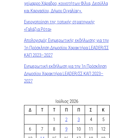
χείμαρρο Χάραδρο, κοινοτήτων Φίλια, Δεσύλλα
και Καρνασίου, Δήμου Οιχαλίας».
Ενεργοποίηση της τοπικής στρατηγικής
«Γαλάζια Ρότα»
Απολογισμός Ενημερωτικής εκδήλωσης για την
1η Πρόσκληση Δημοσίου Χαρακτήρα LEADER/ΣΣ
ΚΑΠ 2023–2027
Ενημερωτική εκδήλωση για την 1η Πρόσκληση
Δημοσίου Χαρακτήρα LEADER/ΣΣ ΚΑΠ 2023–
2027
Ιούλιος 2026
Δ
Τ
Τ
Π
Π
Σ
Κ
1
2
3
4
5
6
7
8
9
10
11
12