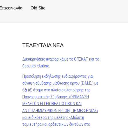
Επικοινωνία
Old Site
ΤΕΛΕΥΤΑΙΑ ΝΕΑ
Διευκρινίσεις αναφορικά με το ΟΠΣΚΑΠ και το
θεσμικό πλαίσιο
Πρόσκληση εκδήλωσης ενδιαφέροντος για
σύναψη σύμβασης μίσθωσης έργου (Σ.Μ.Ε.) με
έξι (6) άτομα στο πλαίσιο υλοποίησης της
Προγραμματικής Σύμβασης: «ΩΡΙΜΑΝΣΗ
ΜΕΛΕΤΩΝ ΕΓΓΕΙΟΒΕΛΤΙΩΤΙΚΩΝ ΚΑΙ
ΑΝΤΙΠΛΗΜΜΥΡΙΚΩΝ ΕΡΓΩΝ, ΠΕ ΜΕΣΣΗΝΙΑΣ»
και ειδικότερα της μελέτης «Μελέτη
ταμιευτήρα και αρδευτικών δικτύων στο