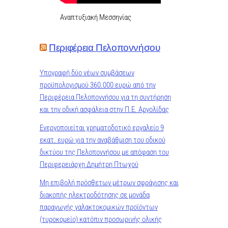
Αναπτυξιακή Μεσσηνίας
Περιφέρεια Πελοποννήσου
Υπογραφή δύο νέων συμβάσεων
προϋπολογισμού 360.000 ευρώ από την
Περιφέρεια Πελοποννήσου για τη συντήρηση
και την οδική ασφάλεια στην Π.Ε. Αργολίδας
Ενεργοποιείται χρηματοδοτικό εργαλείο 9
εκατ. ευρώ για την αναβάθμιση του οδικού
δικτύου της Πελοποννήσου με απόφαση του
Περιφερειάρχη Δημήτρη Πτωχού
Μη επιβολή πρόσθετων μέτρων σφράγισης και
διακοπής ηλεκτροδότησης σε μονάδα
παραγωγής γαλακτοκομικών προϊόντων
(τυροκομείο) κατόπιν προσωρινής ολικής