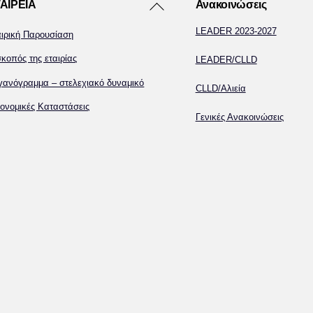
Back
ΑΙΡΕΙΑ
Ανακοινώσεις
To
LEADER 2023-2027
αιρική Παρουσίαση
Top
κοπός της εταιρίας
LEADER/CLLD
γανόγραμμα – στελεχιακό δυναμικό
CLLD/Αλιεία
ονομικές Καταστάσεις
Γενικές Ανακοινώσεις