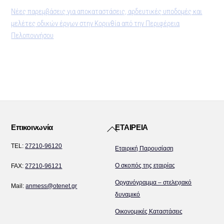
Νέες παρεμβάσεις για αποκαταστάσεις, αρδευτικές υποδομές και
μελέτες οδικών έργων στην Κορινθία από την Περιφέρεια
Πελοποννήσου
Back
Επικοινωνία
ΕΤΑΙΡΕΙΑ
To
TEL:
27210-96120
Εταιρική Παρουσίαση
Top
Ο σκοπός της εταιρίας
FAX:
27210-96121
Οργανόγραμμα – στελεχιακό
Mail:
anmess@otenet.gr
δυναμικό
Οικονομικές Καταστάσεις