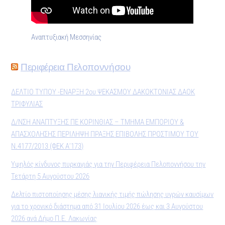
Αναπτυξιακή Μεσσηνίας
Περιφέρεια Πελοποννήσου
ΔΕΛΤΙΟ ΤΥΠΟΥ -ΕΝΑΡΞΗ 2ου ΨΕΚΑΣΜΟΥ ΔΑΚΟΚΤΟΝΙΑΣ ΔΑΟΚ
ΤΡΙΦΥΛΙΑΣ
Δ/ΝΣΗ ΑΝΑΠΤΥΞΗΣ ΠΕ ΚΟΡΙΝΘΙΑΣ – ΤΜΗΜΑ ΕΜΠΟΡΙΟΥ &
ΑΠΑΣΧΟΛΗΣΗΣ ΠΕΡΙΛΗΨΗ ΠΡΑΞΗΣ ΕΠΙΒΟΛΗΣ ΠΡΟΣΤΙΜΟΥ ΤΟΥ
Ν.4177/2013 (ΦΕΚ Α’173)
Υψηλός κίνδυνος πυρκαγιάς για την Περιφέρεια Πελοποννήσου την
Τετάρτη 5 Αυγούστου 2026
Δελτίο πιστοποίησης μέσης λιανικής τιμής πώλησης υγρών καυσίμων
για το χρονικό διάστημα από 31 Ιουλίου 2026 έως και 3 Αυγούστου
2026 ανά Δήμο Π.Ε. Λακωνίας