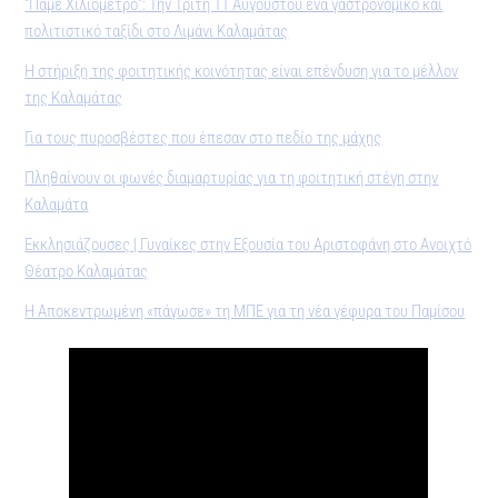
“Πάμε Χιλιόμετρο”: Την Τρίτη 11 Αυγούστου ένα γαστρονομικό και
πολιτιστικό ταξίδι στο Λιμάνι Καλαμάτας
Η στήριξη της φοιτητικής κοινότητας είναι επένδυση για το μέλλον
της Καλαμάτας
Για τους πυροσβέστες που έπεσαν στο πεδίο της μάχης
Πληθαίνουν οι φωνές διαμαρτυρίας για τη φοιτητική στέγη στην
Καλαμάτα
Εκκλησιάζουσες | Γυναίκες στην Εξουσία του Αριστοφάνη στο Ανοιχτό
Θέατρο Καλαμάτας
Η Αποκεντρωμένη «πάγωσε» τη ΜΠΕ για τη νέα γέφυρα του Παμίσου