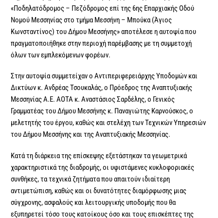
«Ποδηλατόδρομος – Πεζόδρομος επί της 6ης Επαρχιακής Οδού
Νομού Μεσσηνίας στο τμήμα Μεσσήνη – Μπούκα (Άγιος
Κωνσταντίνος) του Δήμου Μεσσήνης» αποτέλεσε η αυτοψία που
πραγματοποιήθηκε στην περιοχή παρέμβασης με τη συμμετοχή
όλων των εμπλεκόμενων φορέων.
Στην αυτοψία συμμετείχαν ο Αντιπεριφερειάρχης Υποδομών και
Δικτύων κ. Ανδρέας Τσουκαλάς, ο Πρόεδρος της Αναπτυξιακής
Μεσσηνίας Α.Ε. ΑΟΤΑ κ. Αναστάσιος Σαρδέλης, ο Γενικός
Γραμματέας του Δήμου Μεσσήνης κ. Παναγιώτης Καρνούσκος, ο
μελετητής του έργου, καθώς και στελέχη των Τεχνικών Υπηρεσιών
του Δήμου Μεσσήνης και της Αναπτυξιακής Μεσσηνίας.
Κατά τη διάρκεια της επίσκεψης εξετάστηκαν τα γεωμετρικά
χαρακτηριστικά της διαδρομής, οι υφιστάμενες κυκλοφοριακές
συνθήκες, τα τεχνικά ζητήματα που απαιτούν ιδιαίτερη
αντιμετώπιση, καθώς και οι δυνατότητες διαμόρφωσης μιας
σύγχρονης, ασφαλούς και λειτουργικής υποδομής που θα
εξυπηρετεί τόσο τους κατοίκους όσο και τους επισκέπτες της