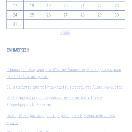
17
18
19
20
21
22
23
24
25
26
27
28
29
30
31
« Ιούλ
ΕΝΗΜΕΡΩΣΗ
“Μαύρος” απολογισμός: Το 42% των δασών της Αττικής κάηκε μέσα
στα 10 τελευταία χρόνια
32 μετανάστες από το Μπαγκλαντές έφτασαν στο Λιμάνι Καλαμάτας
«Καλοκαιρινές μουσικοδρομίες» την Τετάρτη στο Πάρκο
Σιδηροδρόμων Καλαμάτας
Πύλος: Μακάβριο εύρημα στη Σφακτηρία – Βρέθηκε ανθρώπινο
κρανίο