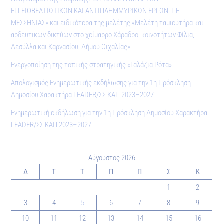
ΕΓΓΕΙΟΒΕΛΤΙΩΤΙΚΩΝ ΚΑΙ ΑΝΤΙΠΛΗΜΜΥΡΙΚΩΝ ΕΡΓΩΝ, ΠΕ
ΜΕΣΣΗΝΙΑΣ» και ειδικότερα της μελέτης «Μελέτη ταμιευτήρα και
αρδευτικών δικτύων στο χείμαρρο Χάραδρο, κοινοτήτων Φίλια,
Δεσύλλα και Καρνασίου, Δήμου Οιχαλίας».
Ενεργοποίηση της τοπικής στρατηγικής «Γαλάζια Ρότα»
Απολογισμός Ενημερωτικής εκδήλωσης για την 1η Πρόσκληση
Δημοσίου Χαρακτήρα LEADER/ΣΣ ΚΑΠ 2023–2027
Ενημερωτική εκδήλωση για την 1η Πρόσκληση Δημοσίου Χαρακτήρα
LEADER/ΣΣ ΚΑΠ 2023–2027
Αύγουστος 2026
Δ
Τ
Τ
Π
Π
Σ
Κ
1
2
3
4
5
6
7
8
9
10
11
12
13
14
15
16