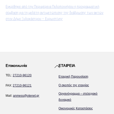
Εγκρίθηκε από την Περιφέρεια Πελοποννήσου η προγραμματική
σύμβαση για τη μελέτη αντιμετώπισης της διάβρωσης των ακτών
στον Δήμο Ξυλοκάστρου – Ευρωστίνης
Back
Επικοινωνία
ΕΤΑΙΡΕΙΑ
To
TEL:
27210-96120
Εταιρική Παρουσίαση
Top
Ο σκοπός της εταιρίας
FAX:
27210-96121
Οργανόγραμμα – στελεχιακό
Mail:
anmess@otenet.gr
δυναμικό
Οικονομικές Καταστάσεις