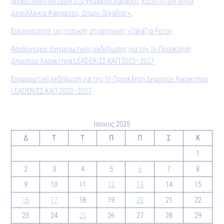
αρδευτικών δικτύων στο χείμαρρο Χάραδρο, κοινοτήτων Φίλια,
Δεσύλλα και Καρνασίου, Δήμου Οιχαλίας».
Ενεργοποίηση της τοπικής στρατηγικής «Γαλάζια Ρότα»
Απολογισμός Ενημερωτικής εκδήλωσης για την 1η Πρόσκληση
Δημοσίου Χαρακτήρα LEADER/ΣΣ ΚΑΠ 2023–2027
Ενημερωτική εκδήλωση για την 1η Πρόσκληση Δημοσίου Χαρακτήρα
LEADER/ΣΣ ΚΑΠ 2023–2027
Ιούνιος 2025
Δ
Τ
Τ
Π
Π
Σ
Κ
1
2
3
4
5
6
7
8
9
10
11
12
13
14
15
16
17
18
19
20
21
22
23
24
25
26
27
28
29