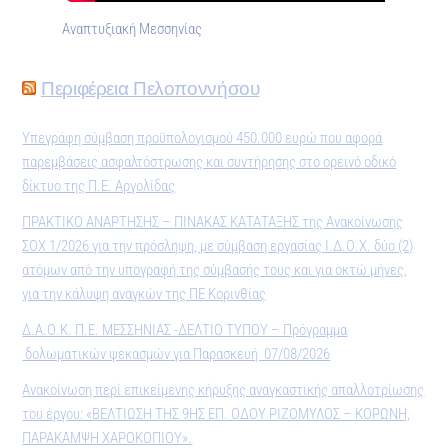
Αναπτυξιακή Μεσσηνίας
Περιφέρεια Πελοποννήσου
Υπεγράφη σύμβαση προϋπολογισμού 450.000 ευρώ που αφορά
παρεμβάσεις ασφαλτόστρωσης και συντήρησης στο ορεινό οδικό
δίκτυο της Π.Ε. Αργολίδας
ΠΡΑΚΤΙΚO ΑΝΑΡΤΗΣΗΣ – ΠΙΝΑΚΑΣ ΚΑΤΑΤΑΞΗΣ της Ανακοίνωσης
ΣΟΧ 1/2026 για την πρόσληψη, με σύμβαση εργασίας Ι.Δ.Ο.Χ. δύο (2)
ατόμων από την υπογραφή της σύμβασής τους και για οκτώ μήνες,
για την κάλυψη αναγκών της ΠΕ Κορινθίας
Δ.Α.Ο.Κ. Π.Ε. ΜΕΣΣΗΝΙΑΣ -ΔΕΛΤΙΟ ΤΥΠΟΥ – Πρόγραμμα
δολωματικών ψεκασμών για Παρασκευή 07/08/2026
Ανακοίνωση περί επικείμενης κήρυξης αναγκαστικής απαλλοτρίωσης
του έργου: «ΒΕΛΤΙΩΣΗ ΤΗΣ 9ΗΣ ΕΠ. ΟΔΟΥ ΡΙΖΟΜΥΛΟΣ – ΚΟΡΩΝΗ,
ΠΑΡΑΚΑΜΨΗ ΧΑΡΟΚΟΠΙΟΥ».