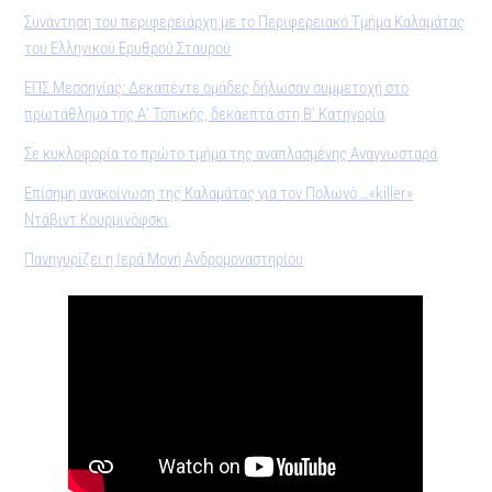
Συνάντηση του περιφερειάρχη με το Περιφερειακό Τμήμα Καλαμάτας
του Ελληνικού Ερυθρού Σταυρού
ΕΠΣ Μεσσηνίας: Δεκαπέντε ομάδες δήλωσαν συμμετοχή στο
πρωτάθλημα της Α’ Τοπικής, δεκαεπτά στη Β’ Κατηγορία
Σε κυκλοφορία το πρώτο τμήμα της αναπλασμένης Αναγνωσταρά
Επίσημη ανακοίνωση της Καλαμάτας για τον Πολωνό …«killer»
Ντάβιντ Κουρμινόφσκι
Πανηγυρίζει η Ιερά Μονή Ανδρομοναστηρίου