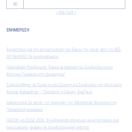
30
« Μάι
Ιούλ »
ΕΝΗΜΕΡΩΣΗ
Εργαστήριο για την αντιμετώπιση του δάκου της ελιάς από τον ΑΕΣ-
ΟΠ ΝΗΛΕΑΣ-Τα συμπεράσματα
Παρέμβαση Ρουβίκωνα: “Καμία μεταφορά του Συμβουλευτικού
Κέντρου Γυναικών στο Δημαρχείο”
Συγκροτήθηκε σε Σώμα το νέο Διοικητικό Συμβούλιο της Κεντρικής
Αγοράς Καλαμάτας – Πρόεδρος ο Γιάννης Αναζίκος
Δακοκτονία: Σε αυτές τις περιοχές της Μεσσηνίας θα γίνουν την
Παρασκευή ψεκασμοί
ΠΑΣΟΚ για ΟΣΔΕ 2026: “Η κυβέρνηση επιχειρεί να μετατρέψει ένα
πρωτοφανές φιάσκο σε πρωθυπουργική φιέστα”