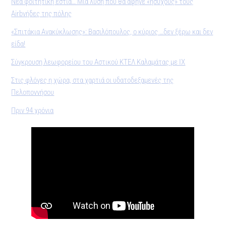
Νέα φοιτητική εστία… Μια λύση που θα άφηνε «ήσυχους» τους
Airbνήδες της πόλης
«Σπιτάκια Ανακύκλωσης»: Βασιλόπουλος, ο κύριος …δεν ξέρω και δεν
είδα!
Σύγκρουση λεωφορείου του Αστικού ΚΤΕΛ Καλαμάτας με ΙΧ
Στις φλόγες η χώρα, στα χαρτιά οι υδατοδεξαμενές της
Πελοποννήσου
Πριν 94 χρόνια