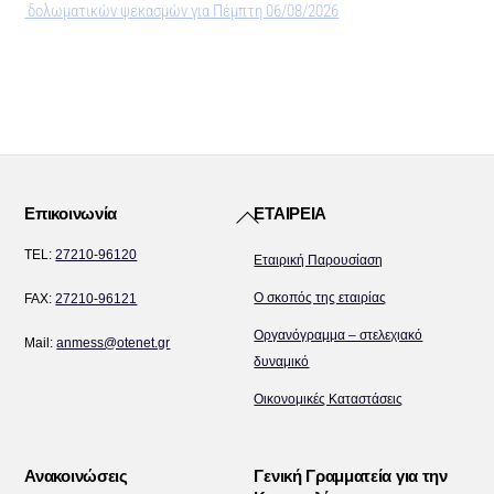
δολωματικών ψεκασμών για Πέμπτη 06/08/2026
Back
Επικοινωνία
ΕΤΑΙΡΕΙΑ
To
TEL:
27210-96120
Εταιρική Παρουσίαση
Top
Ο σκοπός της εταιρίας
FAX:
27210-96121
Οργανόγραμμα – στελεχιακό
Mail:
anmess@otenet.gr
δυναμικό
Οικονομικές Καταστάσεις
Ανακοινώσεις
Γενική Γραμματεία για την