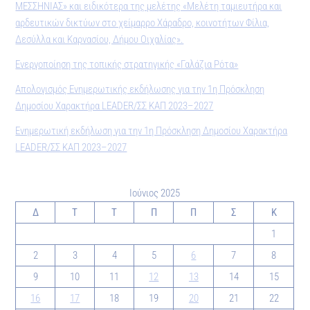
ΜΕΣΣΗΝΙΑΣ» και ειδικότερα της μελέτης «Μελέτη ταμιευτήρα και
αρδευτικών δικτύων στο χείμαρρο Χάραδρο, κοινοτήτων Φίλια,
Δεσύλλα και Καρνασίου, Δήμου Οιχαλίας».
Ενεργοποίηση της τοπικής στρατηγικής «Γαλάζια Ρότα»
Απολογισμός Ενημερωτικής εκδήλωσης για την 1η Πρόσκληση
Δημοσίου Χαρακτήρα LEADER/ΣΣ ΚΑΠ 2023–2027
Ενημερωτική εκδήλωση για την 1η Πρόσκληση Δημοσίου Χαρακτήρα
LEADER/ΣΣ ΚΑΠ 2023–2027
Ιούνιος 2025
Δ
Τ
Τ
Π
Π
Σ
Κ
1
2
3
4
5
6
7
8
9
10
11
12
13
14
15
16
17
18
19
20
21
22