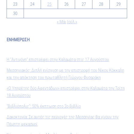
23
24
25
26
27
28
29
30
« Μάι
Ιούλ »
ΕΝΗΜΕΡΩΣΗ
Η “Αντιγόνη” επιστρέφει στην Καλαμάτα στις 17 Αυγούστου
Μεσσηνιακός: Διπλή ενίσχυση με την επιστροφή του Νίκου Κόκκαλη
και την απόκτηση του πρωταθλητή Γιώργου Φυσαράκη
«Ο Υπηρέτης δύο Αφεντάδων» επιστρέφει στην Καλαμάτα την Τρίτη
18 Αυγούστου
“Βιβλιόπολις”: 50% έκπτωση στο 2ο βιβλίο
Δακοκτονία: Σε αυτές τις περιοχές της Μεσσηνίας θα γίνουν την
Πέμπτη ψεκασμοί