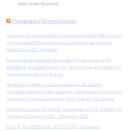
Αναπτυξιακή Μεσσηνίας
Περιφέρεια Πελοποννήσου
Υπογραφή δύο νέων συμβάσεων προϋπολογισμού 360.000 ευρώ από
την Περιφέρεια Πελοποννήσου για τη συντήρηση και την οδική
ασφάλεια στην Π.Ε. Αργολίδας
Ενεργοποιείται χρηματοδοτικό εργαλείο 9 εκατ. ευρώ για την
αναβάθμιση του οδικού δικτύου της Πελοποννήσου με απόφαση του
Περιφερειάρχη Δημήτρη Πτωχού
Μη επιβολή πρόσθετων μέτρων σφράγισης και διακοπής
ηλεκτροδότησης σε μονάδα παραγωγής γαλακτοκομικών προϊόντων
(τυροκομείο) κατόπιν προσωρινής ολικής διακοπής λειτουργίας
Διευρυμένο ωράριο λειτουργίας των φαρμακείων Π.Ε. Αρκαδίας για
το δίμηνο Σεπτέμβριος 2026 – Οκτώβριος 2026
Δ.Α.Ο.Κ. Π.Ε. ΜΕΣΣΗΝΙΑΣ -ΔΕΛΤΙΟ ΤΥΠΟΥ -Πρόγραμμα