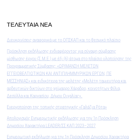
ΤΕΛΕΥΤΑΙΑ ΝΕΑ
Διευκρινίσεις αναφορικά με το ΟΠΣΚΑΠ και το θεσμικό πλαίσιο
Πρόσκληση εκδήλωσης ενδιαφέροντος για σύναψη σύμβασης
μίσθωσης έργου (Σ.Μ.Ε.) με έξι (6) άτομα στο πλαίσιο υλοποίησης της
Προγραμματικής Σύμβασης: «ΩΡΙΜΑΝΣΗ ΜΕΛΕΤΩΝ
ΕΓΓΕΙΟΒΕΛΤΙΩΤΙΚΩΝ ΚΑΙ ΑΝΤΙΠΛΗΜΜΥΡΙΚΩΝ ΕΡΓΩΝ, ΠΕ
ΜΕΣΣΗΝΙΑΣ» και ειδικότερα της μελέτης «Μελέτη ταμιευτήρα και
αρδευτικών δικτύων στο χείμαρρο Χάραδρο, κοινοτήτων Φίλια,
Δεσύλλα και Καρνασίου, Δήμου Οιχαλίας».
Ενεργοποίηση της τοπικής στρατηγικής «Γαλάζια Ρότα»
Απολογισμός Ενημερωτικής εκδήλωσης για την 1η Πρόσκληση
Δημοσίου Χαρακτήρα LEADER/ΣΣ ΚΑΠ 2023–2027
Ενημερωτική εκδήλωση για την 1η Πρόσκληση Δημοσίου Χαρακτήρα