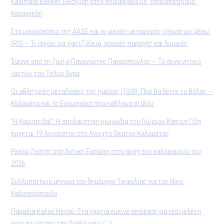
Kalamata Basket: Ενίσχυση στην περιφέρεια με “επαναπατρισμό”
Καραγγελή
Στο μικροσκόπιο της ΑΑΔΕ και οι μικρές μεταφορές χρημάτων μέσω
IRIS – Τι ισχύει για χαρτζιλίκια, γονικές παροχές και δωρεές
Έφυγε από τη ζωή ο Παναγιώτης Παναγόπουλος – Το συγκινητικό
«αντίο» του Τέλου Άγρα
Οι αθλητικές μεταδόσεις της ημέρας (10/8): Πού θα δείτε το Βόλος –
Καλαμάτα και το Ευρωπαϊκό πρωτάθλημα στίβου
“Η Καρυάτιδα!”: Η απολαυστική κωμωδία του Γιώργου Καπουτζίδη
έρχεται 19 Αυγούστου στο Ανοιχτό Θέατρο Καλαμάτας
Ρεκόρ ζέστης στη δυτική Ευρώπη στην αρχή του καλοκαιριού του
2026
Συλλυπητήριο μήνυμα του δημάρχου Τριφυλίας για τον Νίκο
Καλογερόπουλο
Παραλία Καλού Νερού: Στα χαρτιά έμεινε απόφαση για νέα μελέτη
αντιμετώπισης της διάβρωσης ( ; )