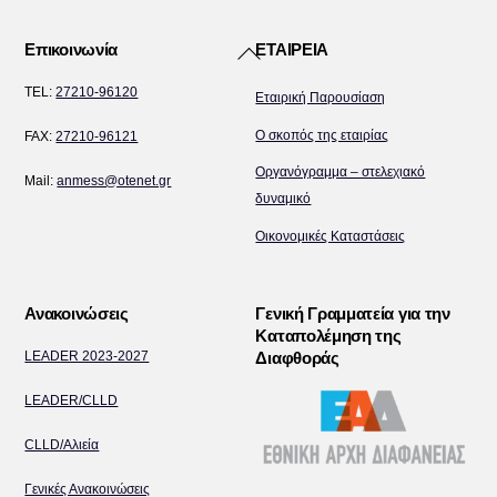
Back
Επικοινωνία
ΕΤΑΙΡΕΙΑ
To
TEL:
27210-96120
Εταιρική Παρουσίαση
Top
Ο σκοπός της εταιρίας
FAX:
27210-96121
Οργανόγραμμα – στελεχιακό
Mail:
anmess@otenet.gr
δυναμικό
Οικονομικές Καταστάσεις
Ανακοινώσεις
Γενική Γραμματεία για την
Καταπολέμηση της
LEADER 2023-2027
Διαφθοράς
LEADER/CLLD
CLLD/Αλιεία
Γενικές Ανακοινώσεις