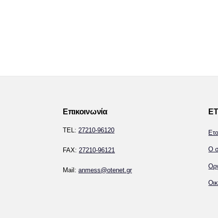
Επικοινωνία
ΕΤ
TEL:
27210-96120
Ετ
Ο σ
FAX:
27210-96121
Ορ
Mail:
anmess@otenet.gr
Οικ