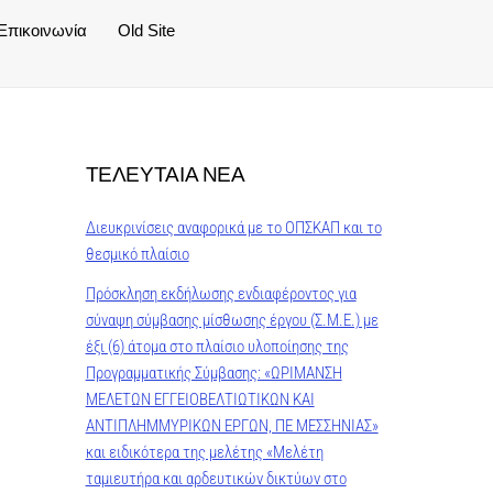
Επικοινωνία
Old Site
ΤΕΛΕΥΤΑΙΑ ΝΕΑ
Διευκρινίσεις αναφορικά με το ΟΠΣΚΑΠ και το
θεσμικό πλαίσιο
Πρόσκληση εκδήλωσης ενδιαφέροντος για
σύναψη σύμβασης μίσθωσης έργου (Σ.Μ.Ε.) με
έξι (6) άτομα στο πλαίσιο υλοποίησης της
Προγραμματικής Σύμβασης: «ΩΡΙΜΑΝΣΗ
ΜΕΛΕΤΩΝ ΕΓΓΕΙΟΒΕΛΤΙΩΤΙΚΩΝ ΚΑΙ
ΑΝΤΙΠΛΗΜΜΥΡΙΚΩΝ ΕΡΓΩΝ, ΠΕ ΜΕΣΣΗΝΙΑΣ»
και ειδικότερα της μελέτης «Μελέτη
ταμιευτήρα και αρδευτικών δικτύων στο