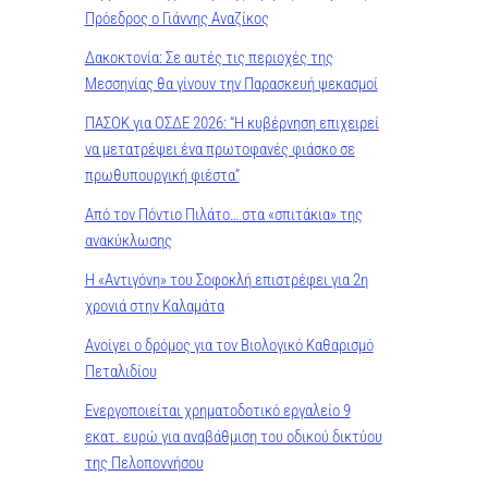
Πρόεδρος ο Γιάννης Αναζίκος
Δακοκτονία: Σε αυτές τις περιοχές της
Μεσσηνίας θα γίνουν την Παρασκευή ψεκασμοί
ΠΑΣΟΚ για ΟΣΔΕ 2026: “Η κυβέρνηση επιχειρεί
να μετατρέψει ένα πρωτοφανές φιάσκο σε
πρωθυπουργική φιέστα”
Από τον Πόντιο Πιλάτο… στα «σπιτάκια» της
ανακύκλωσης
Η «Αντιγόνη» του Σοφοκλή επιστρέφει για 2η
χρονιά στην Καλαμάτα
Ανοίγει ο δρόμος για τον Βιολογικό Καθαρισμό
Πεταλιδίου
Ενεργοποιείται χρηματοδοτικό εργαλείο 9
εκατ. ευρώ για αναβάθμιση του οδικού δικτύου
της Πελοποννήσου