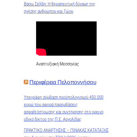
Βάσω Σέλβη: Η θεραπευτική δύναμη της
σχέσης ανθρώπου και ζώου
Αναπτυξιακή Μεσσηνίας
Περιφέρεια Πελοποννήσου
Υπεγράφη σύμβαση προϋπολογισμού 450.000
ευρώ που αφορά παρεμβάσεις
ασφαλτόστρωσης και συντήρησης στο ορεινό
οδικό δίκτυο της Π.Ε. Αργολίδας
ΠΡΑΚΤΙΚO ΑΝΑΡΤΗΣΗΣ – ΠΙΝΑΚΑΣ ΚΑΤΑΤΑΞΗΣ