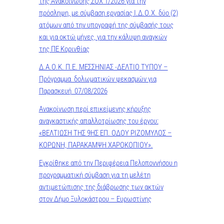
της Ανακοίνωσης ΣΟΧ 1/2026 για την
πρόσληψη, με σύμβαση εργασίας Ι.Δ.Ο.Χ. δύο (2)
ατόμων από την υπογραφή της σύμβασής τους
και για οκτώ μήνες, για την κάλυψη αναγκών
της ΠΕ Κορινθίας
Δ.Α.Ο.Κ. Π.Ε. ΜΕΣΣΗΝΙΑΣ -ΔΕΛΤΙΟ ΤΥΠΟΥ –
Πρόγραμμα δολωματικών ψεκασμών για
Παρασκευή 07/08/2026
Ανακοίνωση περί επικείμενης κήρυξης
αναγκαστικής απαλλοτρίωσης του έργου:
«ΒΕΛΤΙΩΣΗ ΤΗΣ 9ΗΣ ΕΠ. ΟΔΟΥ ΡΙΖΟΜΥΛΟΣ –
ΚΟΡΩΝΗ, ΠΑΡΑΚΑΜΨΗ ΧΑΡΟΚΟΠΙΟΥ».
Εγκρίθηκε από την Περιφέρεια Πελοποννήσου η
προγραμματική σύμβαση για τη μελέτη
αντιμετώπισης της διάβρωσης των ακτών
στον Δήμο Ξυλοκάστρου – Ευρωστίνης