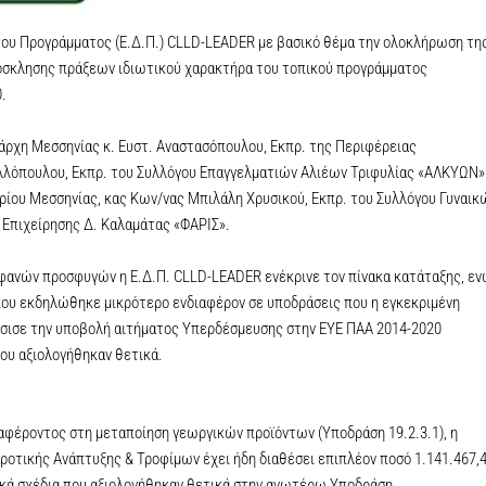
του Προγράμματος (Ε.Δ.Π.) CLLD-LEADER με βασικό θέμα την ολοκλήρωση τη
ρόσκλησης πράξεων ιδιωτικού χαρακτήρα του τοπικού προγράμματος
.
άρχη Μεσσηνίας κ. Ευστ. Αναστασόπουλου, Εκπρ. της Περιφέρειας
ελλόπουλου, Εκπρ. του Συλλόγου Επαγγελματιών Αλιέων Τριφυλίας «ΑΛΚΥΩΝ»
ρίου Μεσσηνίας, κας Κων/νας Μπιλάλη Χρυσικού, Εκπρ. του Συλλόγου Γυναικ
 Επιχείρησης Δ. Καλαμάτας «ΦΑΡΙΣ».
φανών προσφυγών η Ε.Δ.Π. CLLD-LEADER ενέκρινε τον πίνακα κατάταξης, ε
ου εκδηλώθηκε μικρότερο ενδιαφέρον σε υποδράσεις που η εγκεκριμένη
φάσισε την υποβολή αιτήματος Υπερδέσμευσης στην ΕΥΕ ΠΑΑ 2014-2020
ου αξιολογήθηκαν θετικά.
ιαφέροντος στη μεταποίηση γεωργικών προϊόντων (Υποδράση 19.2.3.1), η
ροτικής Ανάπτυξης & Τροφίμων έχει ήδη διαθέσει επιπλέον ποσό 1.141.467,4
ικά σχέδια που αξιολογήθηκαν θετικά στην ανωτέρω Υποδράση.