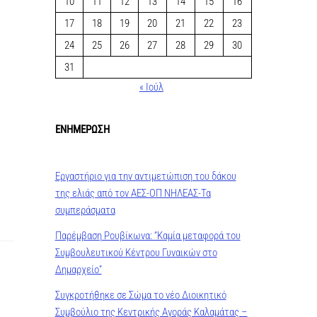
10
11
12
13
14
15
16
17
18
19
20
21
22
23
24
25
26
27
28
29
30
31
« Ιούλ
ΕΝΗΜΕΡΩΣΗ
Εργαστήριο για την αντιμετώπιση του δάκου
της ελιάς από τον ΑΕΣ-ΟΠ ΝΗΛΕΑΣ-Τα
συμπεράσματα
Παρέμβαση Ρουβίκωνα: “Καμία μεταφορά του
Συμβουλευτικού Κέντρου Γυναικών στο
Δημαρχείο”
Συγκροτήθηκε σε Σώμα το νέο Διοικητικό
Συμβούλιο της Κεντρικής Αγοράς Καλαμάτας –