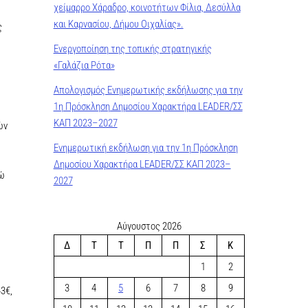
χείμαρρο Χάραδρο, κοινοτήτων Φίλια, Δεσύλλα
και Καρνασίου, Δήμου Οιχαλίας».
ς
Ενεργοποίηση της τοπικής στρατηγικής
«Γαλάζια Ρότα»
Απολογισμός Ενημερωτικής εκδήλωσης για την
1η Πρόσκληση Δημοσίου Χαρακτήρα LEADER/ΣΣ
ΚΑΠ 2023–2027
ών
Ενημερωτική εκδήλωση για την 1η Πρόσκληση
Δημοσίου Χαρακτήρα LEADER/ΣΣ ΚΑΠ 2023–
νώ
2027
Αύγουστος 2026
Δ
Τ
Τ
Π
Π
Σ
Κ
1
2
3
4
5
6
7
8
9
3€,