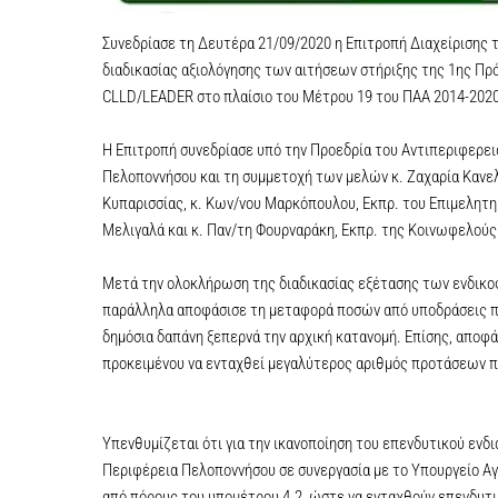
Συνεδρίασε τη Δευτέρα 21/09/2020 η Επιτροπή Διαχείρισης 
διαδικασίας αξιολόγησης των αιτήσεων στήριξης της 1ης Π
CLLD/LEADER στο πλαίσιο του Μέτρου 19 του ΠΑΑ 2014-2020
Η Επιτροπή συνεδρίασε υπό την Προεδρία του Αντιπεριφερει
Πελοποννήσου και τη συμμετοχή των μελών κ. Ζαχαρία Καν
Κυπαρισσίας, κ. Κων/νου Μαρκόπουλου, Εκπρ. του Επιμελητη
Μελιγαλά και κ. Παν/τη Φουρναράκη, Εκπρ. της Κοινωφελούς
Μετά την ολοκλήρωση της διαδικασίας εξέτασης των ενδικο
παράλληλα αποφάσισε τη μεταφορά ποσών από υποδράσεις π
δημόσια δαπάνη ξεπερνά την αρχική κατανομή. Επίσης, απο
προκειμένου να ενταχθεί μεγαλύτερος αριθμός προτάσεων π
Υπενθυμίζεται ότι για την ικανοποίηση του επενδυτικού ενδ
Περιφέρεια Πελοποννήσου σε συνεργασία με το Υπουργείο Αγ
από πόρους του υπομέτρου 4.2, ώστε να ενταχθούν επενδυτ