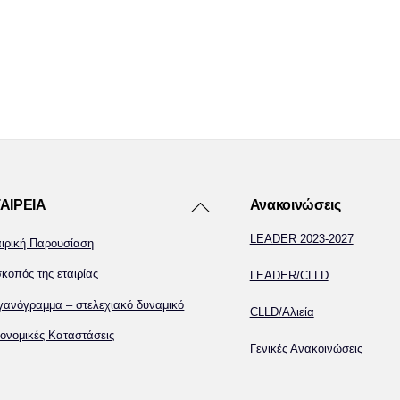
Back
ΑΙΡΕΙΑ
Ανακοινώσεις
To
LEADER 2023-2027
αιρική Παρουσίαση
Top
κοπός της εταιρίας
LEADER/CLLD
γανόγραμμα – στελεχιακό δυναμικό
CLLD/Αλιεία
ονομικές Καταστάσεις
Γενικές Ανακοινώσεις