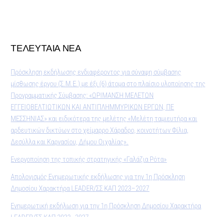
ΤΕΛΕΥΤΑΙΑ ΝΕΑ
Πρόσκληση εκδήλωσης ενδιαφέροντος για σύναψη σύμβασης
μίσθωσης έργου (Σ.Μ.Ε.) με έξι (6) άτομα στο πλαίσιο υλοποίησης της
Προγραμματικής Σύμβασης: «ΩΡΙΜΑΝΣΗ ΜΕΛΕΤΩΝ
ΕΓΓΕΙΟΒΕΛΤΙΩΤΙΚΩΝ ΚΑΙ ΑΝΤΙΠΛΗΜΜΥΡΙΚΩΝ ΕΡΓΩΝ, ΠΕ
ΜΕΣΣΗΝΙΑΣ» και ειδικότερα της μελέτης «Μελέτη ταμιευτήρα και
αρδευτικών δικτύων στο χείμαρρο Χάραδρο, κοινοτήτων Φίλια,
Δεσύλλα και Καρνασίου, Δήμου Οιχαλίας».
Ενεργοποίηση της τοπικής στρατηγικής «Γαλάζια Ρότα»
Απολογισμός Ενημερωτικής εκδήλωσης για την 1η Πρόσκληση
Δημοσίου Χαρακτήρα LEADER/ΣΣ ΚΑΠ 2023–2027
Ενημερωτική εκδήλωση για την 1η Πρόσκληση Δημοσίου Χαρακτήρα