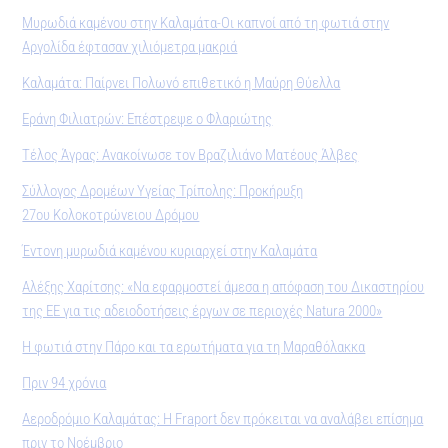
Μυρωδιά καμένου στην Καλαμάτα-Οι καπνοί από τη φωτιά στην
Αργολίδα έφτασαν χιλιόμετρα μακριά
Καλαμάτα: Παίρνει Πολωνό επιθετικό η Μαύρη Θύελλα
Εράνη Φιλιατρών: Επέστρεψε ο Φλαριώτης
Τέλος Άγρας: Ανακοίνωσε τον Βραζιλιάνο Ματέους Άλβες
Σύλλογος Δρομέων Υγείας Τρίπολης: Προκήρυξη
27ου Κολοκοτρώνειου Δρόμου
Έντονη μυρωδιά καμένου κυριαρχεί στην Καλαμάτα
Αλέξης Χαρίτσης: «Να εφαρμοστεί άμεσα η απόφαση του Δικαστηρίου
της ΕΕ για τις αδειοδοτήσεις έργων σε περιοχές Natura 2000»
Η φωτιά στην Πάρο και τα ερωτήματα για τη Μαραθόλακκα
Πριν 94 χρόνια
Αεροδρόμιο Καλαμάτας: Η Fraport δεν πρόκειται να αναλάβει επίσημα
πριν το Νοέμβριο