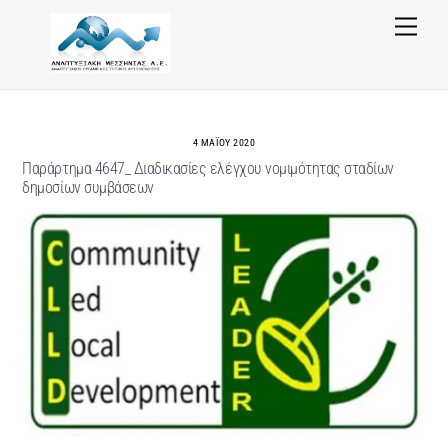
Skip
Menu
to
content
4 ΜΑΪ́ΟΥ 2020
Παράρτημα 4647_ Διαδικασίες ελέγχου νομιμότητας σταδίων
δημοσίων συμβάσεων