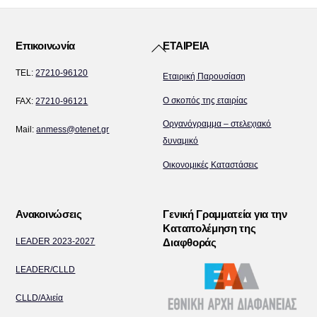
Back
Επικοινωνία
ΕΤΑΙΡΕΙΑ
To
TEL:
27210-96120
Εταιρική Παρουσίαση
Top
Ο σκοπός της εταιρίας
FAX:
27210-96121
Οργανόγραμμα – στελεχιακό
Mail:
anmess@otenet.gr
δυναμικό
Οικονομικές Καταστάσεις
Ανακοινώσεις
Γενική Γραμματεία για την
Καταπολέμηση της
LEADER 2023-2027
Διαφθοράς
LEADER/CLLD
CLLD/Αλιεία