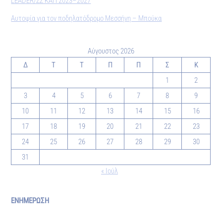
LEADER/ΣΣ ΚΑΠ 2023–2027
Αυτοψία για τον ποδηλατόδρομο Μεσσήνη – Μπούκα
Αύγουστος 2026
Δ
Τ
Τ
Π
Π
Σ
Κ
1
2
3
4
5
6
7
8
9
10
11
12
13
14
15
16
17
18
19
20
21
22
23
24
25
26
27
28
29
30
31
« Ιούλ
ΕΝΗΜΕΡΩΣΗ