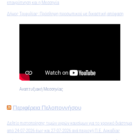
επαγρύπνηση και η Μεσσηνία
Δήμος Τριφυλίας: Πρόσληψη προσωπικού με δικαστική απόφαση
Αναπτυξιακή Μεσσηνίας
Περιφέρεια Πελοποννήσου
Δελτίο πιστοποίησης τιμών υγρών καυσίμων για το χρονικό διάστημα
από 24-07-2026 έως και 27-07-2026 ανά περιοχή Π.Ε. Αρκαδίας