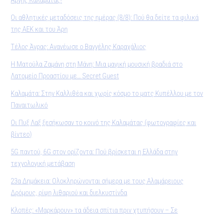
Οι αθλητικές μεταδόσεις της ημέρας (8/8): Πού θα δείτε τα φιλικά
της ΑΕΚ και του Άρη
Τέλος Άγρας: Ανανέωσε ο Βαγγέλης Καραχάλιος
Η Ματούλα Ζαμάνη στη Μάνη: Μια μαγική μουσική βραδιά στο
Λατομείο Προαστίου με… Secret Guest
Καλαμάτα: Στην Καλλιθέα και χωρίς κόσμο το ματς Κυπέλλου με τον
Παναιτωλικό
Οι Πυξ Λαξ ξεσήκωσαν το κοινό της Καλαμάτας (φωτογραφίες και
βίντεο)
5G παντού, 6G στον ορίζοντα: Πού βρίσκεται η Ελλάδα στην
τεχνολογική μετάβαση
23α Δημάκεια: Ολοκληρώνονται σήμερα με τους Αλαμάρειους
Δρόμους, ρίψη λιθαριού και διελκυστίνδα
Κλοπές: «Μαρκάρουν» τα άδεια σπίτια πριν χτυπήσουν – Σε