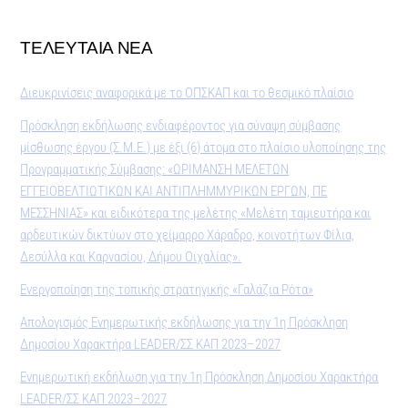
ΤΕΛΕΥΤΑΙΑ ΝΕΑ
Διευκρινίσεις αναφορικά με το ΟΠΣΚΑΠ και το θεσμικό πλαίσιο
Πρόσκληση εκδήλωσης ενδιαφέροντος για σύναψη σύμβασης
μίσθωσης έργου (Σ.Μ.Ε.) με έξι (6) άτομα στο πλαίσιο υλοποίησης της
Προγραμματικής Σύμβασης: «ΩΡΙΜΑΝΣΗ ΜΕΛΕΤΩΝ
ΕΓΓΕΙΟΒΕΛΤΙΩΤΙΚΩΝ ΚΑΙ ΑΝΤΙΠΛΗΜΜΥΡΙΚΩΝ ΕΡΓΩΝ, ΠΕ
ΜΕΣΣΗΝΙΑΣ» και ειδικότερα της μελέτης «Μελέτη ταμιευτήρα και
αρδευτικών δικτύων στο χείμαρρο Χάραδρο, κοινοτήτων Φίλια,
Δεσύλλα και Καρνασίου, Δήμου Οιχαλίας».
Ενεργοποίηση της τοπικής στρατηγικής «Γαλάζια Ρότα»
Απολογισμός Ενημερωτικής εκδήλωσης για την 1η Πρόσκληση
Δημοσίου Χαρακτήρα LEADER/ΣΣ ΚΑΠ 2023–2027
Ενημερωτική εκδήλωση για την 1η Πρόσκληση Δημοσίου Χαρακτήρα
LEADER/ΣΣ ΚΑΠ 2023–2027