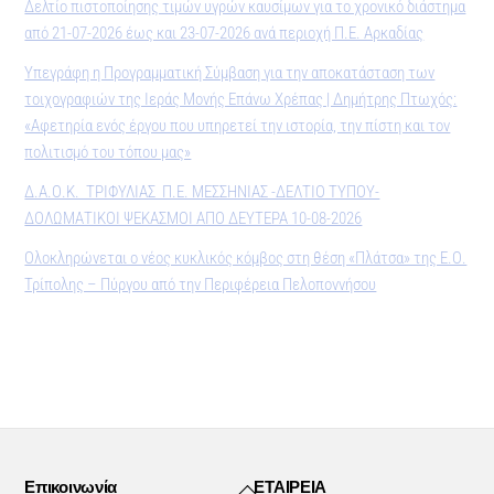
Δελτίο πιστοποίησης τιμών υγρών καυσίμων για το χρονικό διάστημα
από 21-07-2026 έως και 23-07-2026 ανά περιοχή Π.Ε. Αρκαδίας
Υπεγράφη η Προγραμματική Σύμβαση για την αποκατάσταση των
τοιχογραφιών της Ιεράς Μονής Επάνω Χρέπας | Δημήτρης Πτωχός:
«Αφετηρία ενός έργου που υπηρετεί την ιστορία, την πίστη και τον
πολιτισμό του τόπου μας»
Δ.Α.Ο.Κ. ΤΡΙΦΥΛΙΑΣ Π.Ε. ΜΕΣΣΗΝΙΑΣ -ΔΕΛΤΙΟ ΤΥΠΟΥ-
ΔΟΛΩΜΑΤΙΚΟΙ ΨΕΚΑΣΜΟΙ ΑΠΟ ΔΕΥΤΕΡΑ 10-08-2026
Ολοκληρώνεται ο νέος κυκλικός κόμβος στη θέση «Πλάτσα» της Ε.Ο.
Τρίπολης – Πύργου από την Περιφέρεια Πελοποννήσου
Back
Επικοινωνία
ΕΤΑΙΡΕΙΑ