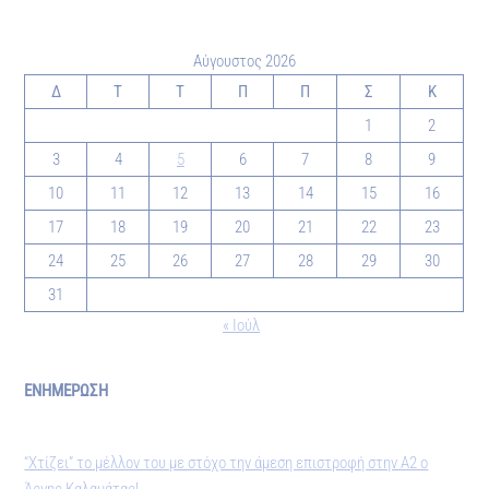
Αύγουστος 2026
Δ
Τ
Τ
Π
Π
Σ
Κ
1
2
3
4
5
6
7
8
9
10
11
12
13
14
15
16
17
18
19
20
21
22
23
24
25
26
27
28
29
30
31
« Ιούλ
ΕΝΗΜΕΡΩΣΗ
“Χτίζει” το μέλλον του με στόχο την άμεση επιστροφή στην Α2 ο
Άργης Καλαμάτας!