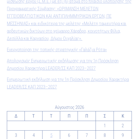
μίσθωσης έργου (Σ.Μ.Ε.) με έξι (6) άτομα στο πλαίσιο υλοποίησης της
Προγραμματικής Σύμβασης: «ΩΡΙΜΑΝΣΗ ΜΕΛΕΤΩΝ
ΕΓΓΕΙΟΒΕΛΤΙΩΤΙΚΩΝ ΚΑΙ ΑΝΤΙΠΛΗΜΜΥΡΙΚΩΝ ΕΡΓΩΝ, ΠΕ
ΜΕΣΣΗΝΙΑΣ» και ειδικότερα της μελέτης «Μελέτη ταμιευτήρα και
αρδευτικών δικτύων στο χείμαρρο Χάραδρο, κοινοτήτων Φίλια,
Δεσύλλα και Καρνασίου, Δήμου Οιχαλίας».
Ενεργοποίηση της τοπικής στρατηγικής «Γαλάζια Ρότα»
Απολογισμός Ενημερωτικής εκδήλωσης για την 1η Πρόσκληση
Δημοσίου Χαρακτήρα LEADER/ΣΣ ΚΑΠ 2023–2027
Ενημερωτική εκδήλωση για την 1η Πρόσκληση Δημοσίου Χαρακτήρα
LEADER/ΣΣ ΚΑΠ 2023–2027
Αύγουστος 2026
Δ
Τ
Τ
Π
Π
Σ
Κ
1
2
3
4
5
6
7
8
9