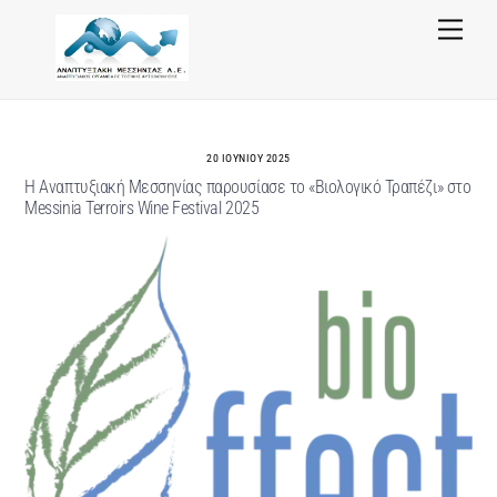
Skip
Menu
to
content
20 ΙΟΥΝΊΟΥ 2025
Η Αναπτυξιακή Μεσσηνίας παρουσίασε το «Βιολογικό Τραπέζι» στο
Messinia Terroirs Wine Festival 2025