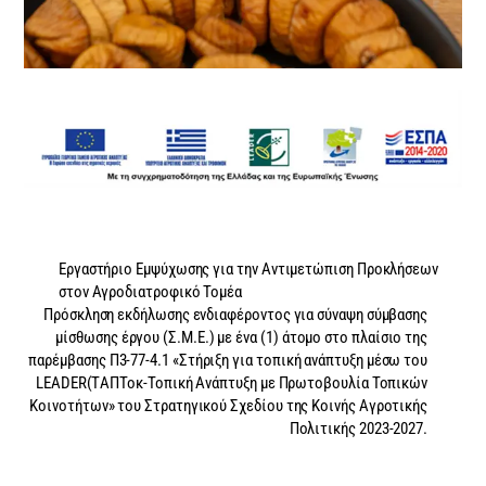
Εργαστήριο Εμψύχωσης για την Αντιμετώπιση Προκλήσεων
στον Αγροδιατροφικό Τομέα
Πρόσκληση εκδήλωσης ενδιαφέροντος για σύναψη σύμβασης
μίσθωσης έργου (Σ.Μ.Ε.) με ένα (1) άτομο στο πλαίσιο της
παρέμβασης Π3-77-4.1 «Στήριξη για τοπική ανάπτυξη μέσω του
LEADER(TΑΠΤοκ-Τοπική Ανάπτυξη με Πρωτοβουλία Τοπικών
Κοινοτήτων» του Στρατηγικού Σχεδίου της Κοινής Αγροτικής
Πολιτικής 2023-2027.