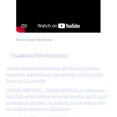
Αναπτυξιακή Μεσσηνίας
Περιφέρεια Πελοποννήσου
Υπεγράφη σύμβαση προϋπολογισμού 450.000 ευρώ που αφορά
παρεμβάσεις ασφαλτόστρωσης και συντήρησης στο ορεινό οδικό
δίκτυο της Π.Ε. Αργολίδας
ΠΡΑΚΤΙΚO ΑΝΑΡΤΗΣΗΣ – ΠΙΝΑΚΑΣ ΚΑΤΑΤΑΞΗΣ της Ανακοίνωσης
ΣΟΧ 1/2026 για την πρόσληψη, με σύμβαση εργασίας Ι.Δ.Ο.Χ. δύο (2)
ατόμων από την υπογραφή της σύμβασής τους και για οκτώ μήνες,
για την κάλυψη αναγκών της ΠΕ Κορινθίας