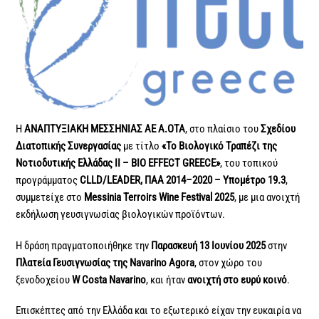
Η
ΑΝΑΠΤΥΞΙΑΚΗ ΜΕΣΣΗΝΙΑΣ ΑΕ Α.ΟΤΑ
, στο πλαίσιο του
Σχεδίου
Διατοπικής Συνεργασίας
με τίτλο
«Το Βιολογικό Τραπέζι της
Νοτιοδυτικής Ελλάδας ΙΙ – BIO EFFECT GREECE»
, του τοπικού
προγράμματος
CLLD/LEADER, ΠΑΑ 2014–2020 – Υπομέτρο 19.3
,
συμμετείχε στο
Messinia Terroirs Wine Festival 2025
, με μια ανοιχτή
εκδήλωση γευσιγνωσίας βιολογικών προϊόντων.
Η δράση πραγματοποιήθηκε την
Παρασκευή 13 Ιουνίου 2025
στην
Πλατεία Γευσιγνωσίας της Navarino Agora
, στον χώρο του
ξενοδοχείου
W Costa Navarino
, και ήταν
ανοιχτή στο ευρύ κοινό
.
Επισκέπτες από την Ελλάδα και το εξωτερικό είχαν την ευκαιρία να