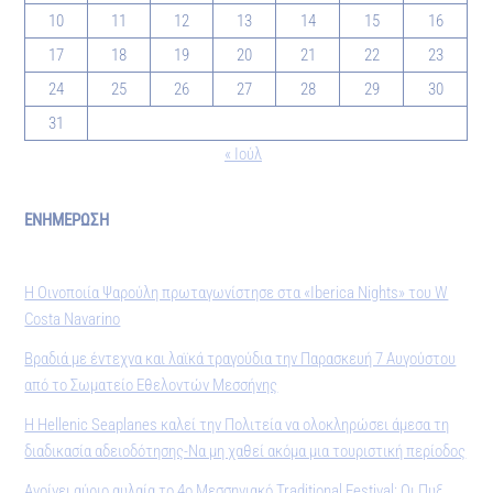
10
11
12
13
14
15
16
17
18
19
20
21
22
23
24
25
26
27
28
29
30
31
« Ιούλ
ΕΝΗΜΕΡΩΣΗ
Η Οινοποιία Ψαρούλη πρωταγωνίστησε στα «Iberica Nights» του W
Costa Navarino
Βραδιά με έντεχνα και λαϊκά τραγούδια την Παρασκευή 7 Αυγούστου
από το Σωματείο Εθελοντών Μεσσήνης
Η Hellenic Seaplanes καλεί την Πολιτεία να ολοκληρώσει άμεσα τη
διαδικασία αδειοδότησης-Να μη χαθεί ακόμα μια τουριστική περίοδος
Ανοίγει αύριο αυλαία το 4ο Μεσσηνιακό Traditional Festival: Οι Πυξ