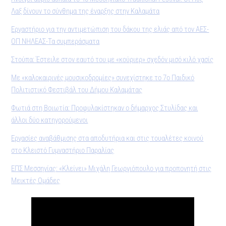
Λαξ δίνουν το σύνθημα της έναρξης στην Καλαμάτα
Εργαστήριο για την αντιμετώπιση του δάκου της ελιάς από τον ΑΕΣ-
ΟΠ ΝΗΛΕΑΣ-Τα συμπεράσματα
Στούπα: Έστειλε στον εαυτό του με «κούριερ» σχεδόν μισό κιλό χασίς
Με «καλοκαιρινές μουσικοδρομίες» συνεχίστηκε το 7ο Παιδικό
Πολιτιστικό Φεστιβάλ του Δήμου Καλαμάτας
Φωτιά στη Βοιωτία: Προφυλακίστηκαν ο δήμαρχος Στυλίδας και
άλλοι δύο κατηγορούμενοι
Εργασίες αναβάθμισης στα αποδυτήρια και στις τουαλέτες κοινού
στο Κλειστό Γυμναστήριο Παραλίας
ΕΠΣ Μεσσηνίας: «Κλείνει» Μιχάλη Γεωργιόπουλο για προπονητή στις
Μεικτές Ομάδες