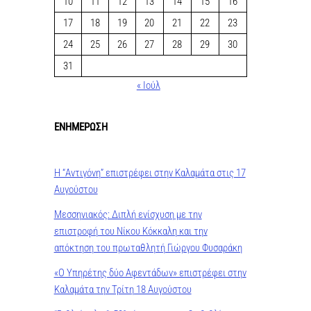
10
11
12
13
14
15
16
17
18
19
20
21
22
23
24
25
26
27
28
29
30
31
« Ιούλ
ΕΝΗΜΕΡΩΣΗ
Η “Αντιγόνη” επιστρέφει στην Καλαμάτα στις 17
Αυγούστου
Μεσσηνιακός: Διπλή ενίσχυση με την
επιστροφή του Νίκου Κόκκαλη και την
απόκτηση του πρωταθλητή Γιώργου Φυσαράκη
«Ο Υπηρέτης δύο Αφεντάδων» επιστρέφει στην
Καλαμάτα την Τρίτη 18 Αυγούστου