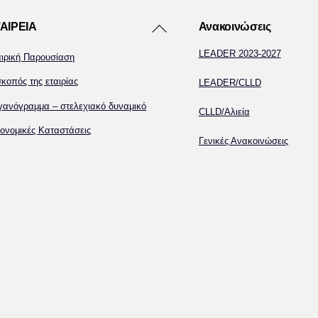
Back
ΑΙΡΕΙΑ
Ανακοινώσεις
To
LEADER 2023-2027
αιρική Παρουσίαση
Top
κοπός της εταιρίας
LEADER/CLLD
γανόγραμμα – στελεχιακό δυναμικό
CLLD/Αλιεία
ονομικές Καταστάσεις
Γενικές Ανακοινώσεις