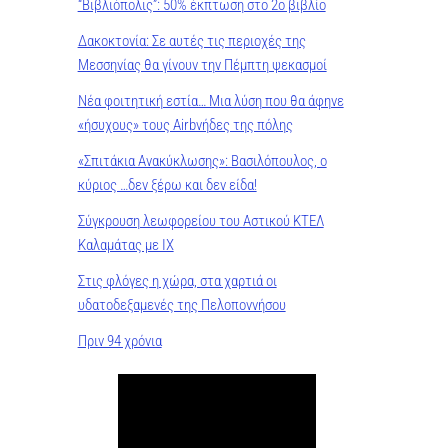
“Βιβλιόπολις”: 50% έκπτωση στο 2ο βιβλίο
Δακοκτονία: Σε αυτές τις περιοχές της
Μεσσηνίας θα γίνουν την Πέμπτη ψεκασμοί
Νέα φοιτητική εστία… Μια λύση που θα άφηνε
«ήσυχους» τους Airbνήδες της πόλης
«Σπιτάκια Ανακύκλωσης»: Βασιλόπουλος, ο
κύριος …δεν ξέρω και δεν είδα!
Σύγκρουση λεωφορείου του Αστικού ΚΤΕΛ
Καλαμάτας με ΙΧ
Στις φλόγες η χώρα, στα χαρτιά οι
υδατοδεξαμενές της Πελοποννήσου
Πριν 94 χρόνια