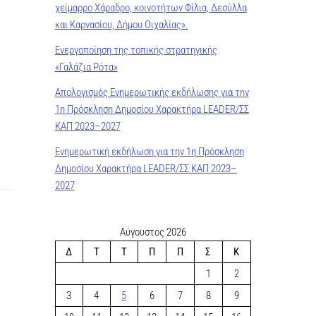
χείμαρρο Χάραδρο, κοινοτήτων Φίλια, Δεσύλλα
και Καρνασίου, Δήμου Οιχαλίας».
Ενεργοποίηση της τοπικής στρατηγικής
«Γαλάζια Ρότα»
Απολογισμός Ενημερωτικής εκδήλωσης για την
1η Πρόσκληση Δημοσίου Χαρακτήρα LEADER/ΣΣ
ΚΑΠ 2023–2027
Ενημερωτική εκδήλωση για την 1η Πρόσκληση
Δημοσίου Χαρακτήρα LEADER/ΣΣ ΚΑΠ 2023–
2027
Αύγουστος 2026
Δ
Τ
Τ
Π
Π
Σ
Κ
1
2
3
4
5
6
7
8
9