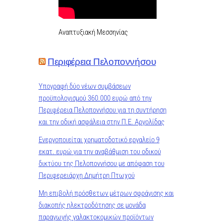
Αναπτυξιακή Μεσσηνίας
Περιφέρεια Πελοποννήσου
Υπογραφή δύο νέων συμβάσεων
προϋπολογισμού 360.000 ευρώ από την
Περιφέρεια Πελοποννήσου για τη συντήρηση
και την οδική ασφάλεια στην Π.Ε. Αργολίδας
Ενεργοποιείται χρηματοδοτικό εργαλείο 9
εκατ. ευρώ για την αναβάθμιση του οδικού
δικτύου της Πελοποννήσου με απόφαση του
Περιφερειάρχη Δημήτρη Πτωχού
Μη επιβολή πρόσθετων μέτρων σφράγισης και
διακοπής ηλεκτροδότησης σε μονάδα
παραγωγής γαλακτοκομικών προϊόντων