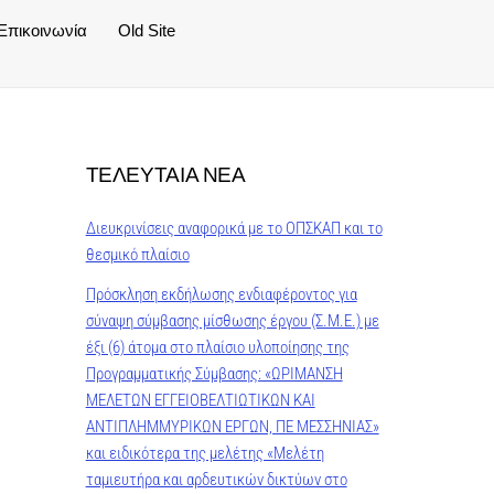
Επικοινωνία
Old Site
ΤΕΛΕΥΤΑΙΑ ΝΕΑ
Διευκρινίσεις αναφορικά με το ΟΠΣΚΑΠ και το
θεσμικό πλαίσιο
Πρόσκληση εκδήλωσης ενδιαφέροντος για
σύναψη σύμβασης μίσθωσης έργου (Σ.Μ.Ε.) με
έξι (6) άτομα στο πλαίσιο υλοποίησης της
Προγραμματικής Σύμβασης: «ΩΡΙΜΑΝΣΗ
ΜΕΛΕΤΩΝ ΕΓΓΕΙΟΒΕΛΤΙΩΤΙΚΩΝ ΚΑΙ
ΑΝΤΙΠΛΗΜΜΥΡΙΚΩΝ ΕΡΓΩΝ, ΠΕ ΜΕΣΣΗΝΙΑΣ»
και ειδικότερα της μελέτης «Μελέτη
ταμιευτήρα και αρδευτικών δικτύων στο