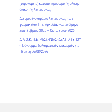
(τυροκομείο) κατόπιν προσωρινής ολικής
διακοπής λειτουργίας
Διευρυμένο ωράριο λειτουργίας των
φαρμακείων Π.Ε. Αρκαδίας για το δίμηνο
Σεπτέμβριος 2026 – Οκτώβριος 2026
Δ.Α.Ο.Κ. Π.Ε. ΜΕΣΣΗΝΙΑΣ -ΔΕΛΤΙΟ ΤΥΠΟΥ
-Πρόγραμμα δολωματικών ψεκασμών για
Πέμπτη 06/08/2026