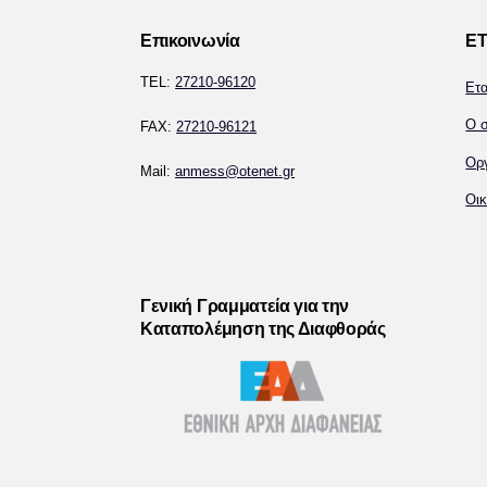
Επικοινωνία
ΕΤ
TEL:
27210-96120
Ετ
Ο σ
FAX:
27210-96121
Ορ
Mail:
anmess@otenet.gr
Οικ
Γενική Γραμματεία για την
Καταπολέμηση της Διαφθοράς