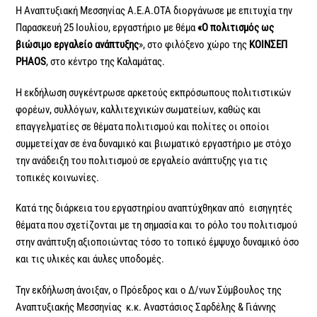
H Αναπτυξιακή Μεσσηνίας Α.Ε.Α.ΟΤΑ διοργάνωσε με επιτυχία την
Παρασκευή 25 Ιουλίου, εργαστήριο με θέμα
«Ο πολιτισμός ως
βιώσιμο εργαλείο ανάπτυξης
», στο φιλόξενο χώρο της
ΚΟΙΝΣΕΠ
PHAOS
, στο κέντρο της Καλαμάτας.
Η εκδήλωση συγκέντρωσε αρκετούς εκπρόσωπους πολιτιστικών
φορέων, συλλόγων, καλλιτεχνικών σωματείων, καθώς και
επαγγελματίες σε θέματα πολιτισμού και πολίτες οι οποίοι
συμμετείχαν σε ένα δυναμικό και βιωματικό εργαστήριο με στόχο
την ανάδειξη του πολιτισμού σε εργαλείο ανάπτυξης για τις
τοπικές κοινωνίες.
Κατά της διάρκεια του εργαστηρίου αναπτύχθηκαν από εισηγητές
θέματα που σχετίζονται με τη σημασία και το ρόλο του πολιτισμού
στην ανάπτυξη αξιοποιώντας τόσο το τοπικό έμψυχο δυναμικό όσο
και τις υλικές και άυλες υποδομές.
Την εκδήλωση άνοιξαν, ο Πρόεδρος και ο Δ/νων Σύμβουλος της
Αναπτυξιακής Μεσσηνίας κ.κ. Αναστάσιος Σαρδέλης & Γιάννης