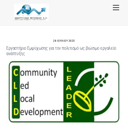
Skip
Menu
to
content
28 ΙΟΥΛΊΟΥ 2025
Εργαστήριο Εμψύχωσης για τον πολιτισμό ως βιώσιμο εργαλείο
ανάπτυξης