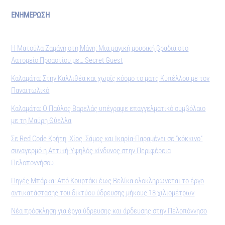
ΕΝΗΜΕΡΩΣΗ
Η Ματούλα Ζαμάνη στη Μάνη: Μια μαγική μουσική βραδιά στο
Λατομείο Προαστίου με… Secret Guest
Καλαμάτα: Στην Καλλιθέα και χωρίς κόσμο το ματς Κυπέλλου με τον
Παναιτωλικό
Καλαμάτα: Ο Παύλος Βαρελάς υπέγραψε επαγγελματικό συμβόλαιο
με τη Μαύρη Θύελλα
Σε Red Code Κρήτη, Χίος, Σάμος και Ικαρία-Παραμένει σε “κόκκινο”
συναγερμό η Αττική-Υψηλός κίνδυνος στην Περιφέρεια
Πελοποννήσου
Πηγές Μπάρκα: Από Κουρτάκι έως Βελίκα ολοκληρώνεται το έργο
αντικατάστασης του δικτύου ύδρευσης μήκους 18 χιλιομέτρων
Νέα πρόσκληση για έργα ύδρευσης και άρδευσης στην Πελοπόννησο