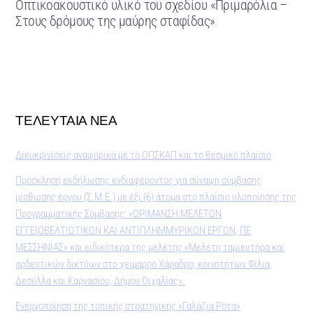
Οπτικοακουστικό υλικό του σχεδίου «Πριμαρόλια –
Στους δρόμους της μαύρης σταφίδας»
ΤΕΛΕΥΤΑΙΑ ΝΕΑ
Διευκρινίσεις αναφορικά με το ΟΠΣΚΑΠ και το θεσμικό πλαίσιο
Πρόσκληση εκδήλωσης ενδιαφέροντος για σύναψη σύμβασης
μίσθωσης έργου (Σ.Μ.Ε.) με έξι (6) άτομα στο πλαίσιο υλοποίησης της
Προγραμματικής Σύμβασης: «ΩΡΙΜΑΝΣΗ ΜΕΛΕΤΩΝ
ΕΓΓΕΙΟΒΕΛΤΙΩΤΙΚΩΝ ΚΑΙ ΑΝΤΙΠΛΗΜΜΥΡΙΚΩΝ ΕΡΓΩΝ, ΠΕ
ΜΕΣΣΗΝΙΑΣ» και ειδικότερα της μελέτης «Μελέτη ταμιευτήρα και
αρδευτικών δικτύων στο χείμαρρο Χάραδρο, κοινοτήτων Φίλια,
Δεσύλλα και Καρνασίου, Δήμου Οιχαλίας».
Ενεργοποίηση της τοπικής στρατηγικής «Γαλάζια Ρότα»