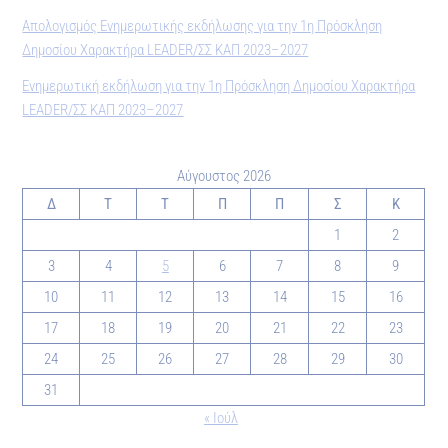
Απολογισμός Ενημερωτικής εκδήλωσης για την 1η Πρόσκληση
Δημοσίου Χαρακτήρα LEADER/ΣΣ ΚΑΠ 2023–2027
Ενημερωτική εκδήλωση για την 1η Πρόσκληση Δημοσίου Χαρακτήρα
LEADER/ΣΣ ΚΑΠ 2023–2027
Αύγουστος 2026
Δ
Τ
Τ
Π
Π
Σ
Κ
1
2
3
4
5
6
7
8
9
10
11
12
13
14
15
16
17
18
19
20
21
22
23
24
25
26
27
28
29
30
31
« Ιούλ