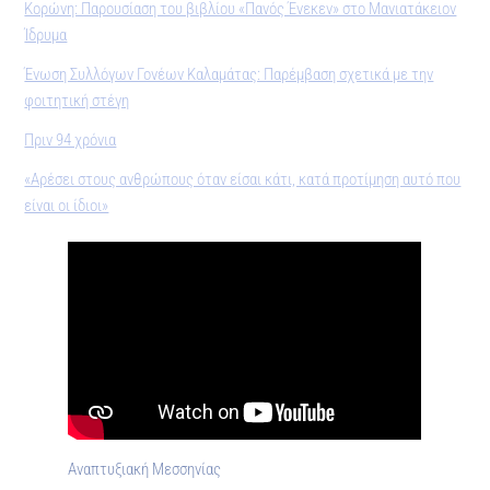
Κορώνη: Παρουσίαση του βιβλίου «Πανός Ένεκεν» στο Μανιατάκειον
Ίδρυµα
Ένωση Συλλόγων Γονέων Καλαμάτας: Παρέμβαση σχετικά με την
φοιτητική στέγη
Πριν 94 χρόνια
«Αρέσει στους ανθρώπους όταν είσαι κάτι, κατά προτίμηση αυτό που
είναι οι ίδιοι»
Αναπτυξιακή Μεσσηνίας