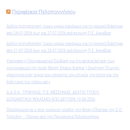
Περιφέρεια Πελοποννήσου
Δελτίο πιστοποίησης τιμών υγρών καυσίμων για το χρονικό διάστημα
από 24-07-2026 έως και 27-07-2026 ανά περιοχή Π.Ε. Αρκαδίας
Δελτίο πιστοποίησης τιμών υγρών καυσίμων για το χρονικό διάστημα
από 21-07-2026 έως και 23-07-2026 ανά περιοχή Π.Ε. Αρκαδίας
Υπεγράφη η Προγραμματική Σύμβαση για την αποκατάσταση των
τοιχογραφιών της Ιεράς Μονής Επάνω Χρέπας | Δημήτρης Πτωχός:
«Αφετηρία ενός έργου που υπηρετεί την ιστορία, την πίστη και τον
πολιτισμό του τόπου μας»
Δ.Α.Ο.Κ. ΤΡΙΦΥΛΙΑΣ Π.Ε. ΜΕΣΣΗΝΙΑΣ -ΔΕΛΤΙΟ ΤΥΠΟΥ-
ΔΟΛΩΜΑΤΙΚΟΙ ΨΕΚΑΣΜΟΙ ΑΠΟ ΔΕΥΤΕΡΑ 10-08-2026
Ολοκληρώνεται ο νέος κυκλικός κόμβος στη θέση «Πλάτσα» της Ε.Ο.
Τρίπολης – Πύργου από την Περιφέρεια Πελοποννήσου