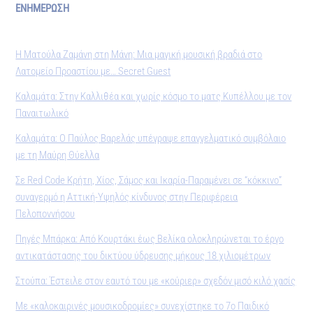
ΕΝΗΜΕΡΩΣΗ
Η Ματούλα Ζαμάνη στη Μάνη: Μια μαγική μουσική βραδιά στο
Λατομείο Προαστίου με… Secret Guest
Καλαμάτα: Στην Καλλιθέα και χωρίς κόσμο το ματς Κυπέλλου με τον
Παναιτωλικό
Καλαμάτα: Ο Παύλος Βαρελάς υπέγραψε επαγγελματικό συμβόλαιο
με τη Μαύρη Θύελλα
Σε Red Code Κρήτη, Χίος, Σάμος και Ικαρία-Παραμένει σε “κόκκινο”
συναγερμό η Αττική-Υψηλός κίνδυνος στην Περιφέρεια
Πελοποννήσου
Πηγές Μπάρκα: Από Κουρτάκι έως Βελίκα ολοκληρώνεται το έργο
αντικατάστασης του δικτύου ύδρευσης μήκους 18 χιλιομέτρων
Στούπα: Έστειλε στον εαυτό του με «κούριερ» σχεδόν μισό κιλό χασίς
Με «καλοκαιρινές μουσικοδρομίες» συνεχίστηκε το 7ο Παιδικό