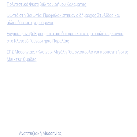
Πολιτιστικό Φεστιβάλ του Δήμου Καλαμάτας
Φωτιά στη Βοιωτία: Προφυλακίστηκαν ο δήμαρχος Στυλίδας και
άλλοι δύο κατηγορούμενοι
Εργασίες αναβάθμισης στα αποδυτήρια και στις τουαλέτες κοινού
στο Κλειστό Γυμναστήριο Παραλίας
ΕΠΣ Μεσσηνίας: «Κλείνει» Μιχάλη Γεωργιόπουλο για προπονητή στις
Μεικτές Ομάδες
Αναπτυξιακή Μεσσηνίας