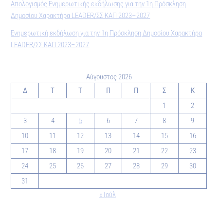
Απολογισμός Ενημερωτικής εκδήλωσης για την 1η Πρόσκληση
Δημοσίου Χαρακτήρα LEADER/ΣΣ ΚΑΠ 2023–2027
Ενημερωτική εκδήλωση για την 1η Πρόσκληση Δημοσίου Χαρακτήρα
LEADER/ΣΣ ΚΑΠ 2023–2027
Αύγουστος 2026
Δ
Τ
Τ
Π
Π
Σ
Κ
1
2
3
4
5
6
7
8
9
10
11
12
13
14
15
16
17
18
19
20
21
22
23
24
25
26
27
28
29
30
31
« Ιούλ