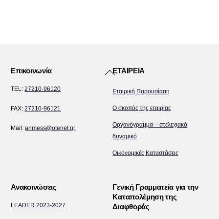
Back
Επικοινωνία
ΕΤΑΙΡΕΙΑ
To
TEL:
27210-96120
Εταιρική Παρουσίαση
Top
Ο σκοπός της εταιρίας
FAX:
27210-96121
Οργανόγραμμα – στελεχιακό
Mail:
anmess@otenet.gr
δυναμικό
Οικονομικές Καταστάσεις
Ανακοινώσεις
Γενική Γραμματεία για την
Καταπολέμηση της
LEADER 2023-2027
Διαφθοράς