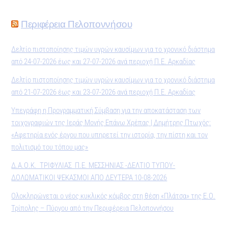
Περιφέρεια Πελοποννήσου
Δελτίο πιστοποίησης τιμών υγρών καυσίμων για το χρονικό διάστημα
από 24-07-2026 έως και 27-07-2026 ανά περιοχή Π.Ε. Αρκαδίας
Δελτίο πιστοποίησης τιμών υγρών καυσίμων για το χρονικό διάστημα
από 21-07-2026 έως και 23-07-2026 ανά περιοχή Π.Ε. Αρκαδίας
Υπεγράφη η Προγραμματική Σύμβαση για την αποκατάσταση των
τοιχογραφιών της Ιεράς Μονής Επάνω Χρέπας | Δημήτρης Πτωχός:
«Αφετηρία ενός έργου που υπηρετεί την ιστορία, την πίστη και τον
πολιτισμό του τόπου μας»
Δ.Α.Ο.Κ. ΤΡΙΦΥΛΙΑΣ Π.Ε. ΜΕΣΣΗΝΙΑΣ -ΔΕΛΤΙΟ ΤΥΠΟΥ-
ΔΟΛΩΜΑΤΙΚΟΙ ΨΕΚΑΣΜΟΙ ΑΠΟ ΔΕΥΤΕΡΑ 10-08-2026
Ολοκληρώνεται ο νέος κυκλικός κόμβος στη θέση «Πλάτσα» της Ε.Ο.
Τρίπολης – Πύργου από την Περιφέρεια Πελοποννήσου