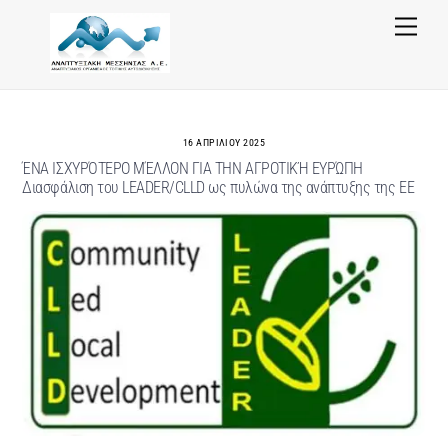
Skip
Menu
to
content
16 ΑΠΡΙΛΊΟΥ 2025
ΈΝΑ ΙΣΧΥΡΌΤΕΡΟ ΜΈΛΛΟΝ ΓΙΑ ΤΗΝ ΑΓΡΟΤΙΚΉ ΕΥΡΏΠΗ
Διασφάλιση του LEADER/CLLD ως πυλώνα της ανάπτυξης της ΕΕ