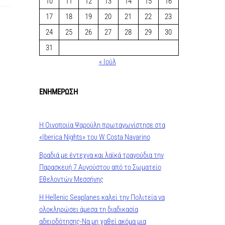
10
11
12
13
14
15
16
17
18
19
20
21
22
23
24
25
26
27
28
29
30
31
« Ιούλ
ΕΝΗΜΕΡΩΣΗ
Η Οινοποιία Ψαρούλη πρωταγωνίστησε στα
«Iberica Nights» του W Costa Navarino
Βραδιά με έντεχνα και λαϊκά τραγούδια την
Παρασκευή 7 Αυγούστου από το Σωματείο
Εθελοντών Μεσσήνης
Η Hellenic Seaplanes καλεί την Πολιτεία να
ολοκληρώσει άμεσα τη διαδικασία
αδειοδότησης-Να μη χαθεί ακόμα μια