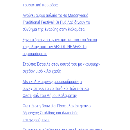
τουριστική περίοδος
Ανοίγει αύριο αυλαία το 4ο Μεσσηνιακό
Traditional Festival: Οι Πυξ Λαξ δίνουν το
σύνθημα της έναρξης στην Καλαμάτα
Εργαστήριο για την αντιμετώπιση του δάκου
της ελιάς από τον ΑΕΣ-ΟΠ ΝΗΛΕΑΣ-Τα
συμπεράσματα
Στούπα: Έστειλε στον εαυτό του με «κούριερ»
σχεδόν μισό κιλό χασίς
Με «καλοκαιρινές μουσικοδρομίες»
συνεχίστηκε το 7ο Παιδικό Πολιτιστικό
Φεστιβάλ του Δήμου Καλαμάτας
Φωτιά στη Βοιωτία: Προφυλακίστηκαν ο
δήμαρχος Στυλίδας και άλλοι δύο
κατηγορούμενοι