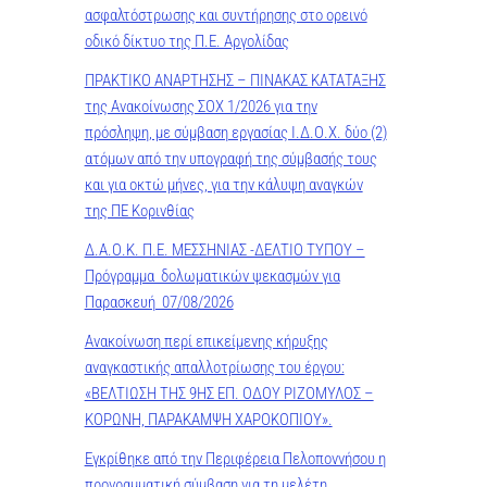
ασφαλτόστρωσης και συντήρησης στο ορεινό
οδικό δίκτυο της Π.Ε. Αργολίδας
ΠΡΑΚΤΙΚO ΑΝΑΡΤΗΣΗΣ – ΠΙΝΑΚΑΣ ΚΑΤΑΤΑΞΗΣ
της Ανακοίνωσης ΣΟΧ 1/2026 για την
πρόσληψη, με σύμβαση εργασίας Ι.Δ.Ο.Χ. δύο (2)
ατόμων από την υπογραφή της σύμβασής τους
και για οκτώ μήνες, για την κάλυψη αναγκών
της ΠΕ Κορινθίας
Δ.Α.Ο.Κ. Π.Ε. ΜΕΣΣΗΝΙΑΣ -ΔΕΛΤΙΟ ΤΥΠΟΥ –
Πρόγραμμα δολωματικών ψεκασμών για
Παρασκευή 07/08/2026
Ανακοίνωση περί επικείμενης κήρυξης
αναγκαστικής απαλλοτρίωσης του έργου:
«ΒΕΛΤΙΩΣΗ ΤΗΣ 9ΗΣ ΕΠ. ΟΔΟΥ ΡΙΖΟΜΥΛΟΣ –
ΚΟΡΩΝΗ, ΠΑΡΑΚΑΜΨΗ ΧΑΡΟΚΟΠΙΟΥ».
Εγκρίθηκε από την Περιφέρεια Πελοποννήσου η
προγραμματική σύμβαση για τη μελέτη