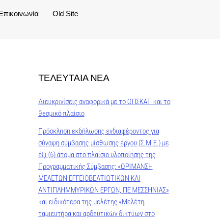
Επικοινωνία
Old Site
ΤΕΛΕΥΤΑΙΑ ΝΕΑ
Διευκρινίσεις αναφορικά με το ΟΠΣΚΑΠ και το
θεσμικό πλαίσιο
Πρόσκληση εκδήλωσης ενδιαφέροντος για
σύναψη σύμβασης μίσθωσης έργου (Σ.Μ.Ε.) με
έξι (6) άτομα στο πλαίσιο υλοποίησης της
Προγραμματικής Σύμβασης: «ΩΡΙΜΑΝΣΗ
ΜΕΛΕΤΩΝ ΕΓΓΕΙΟΒΕΛΤΙΩΤΙΚΩΝ ΚΑΙ
ΑΝΤΙΠΛΗΜΜΥΡΙΚΩΝ ΕΡΓΩΝ, ΠΕ ΜΕΣΣΗΝΙΑΣ»
και ειδικότερα της μελέτης «Μελέτη
ταμιευτήρα και αρδευτικών δικτύων στο