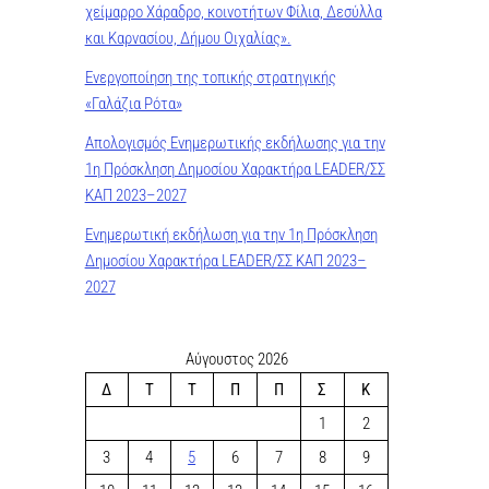
χείμαρρο Χάραδρο, κοινοτήτων Φίλια, Δεσύλλα
και Καρνασίου, Δήμου Οιχαλίας».
Ενεργοποίηση της τοπικής στρατηγικής
«Γαλάζια Ρότα»
Απολογισμός Ενημερωτικής εκδήλωσης για την
1η Πρόσκληση Δημοσίου Χαρακτήρα LEADER/ΣΣ
ΚΑΠ 2023–2027
Ενημερωτική εκδήλωση για την 1η Πρόσκληση
Δημοσίου Χαρακτήρα LEADER/ΣΣ ΚΑΠ 2023–
2027
Αύγουστος 2026
Δ
Τ
Τ
Π
Π
Σ
Κ
1
2
3
4
5
6
7
8
9