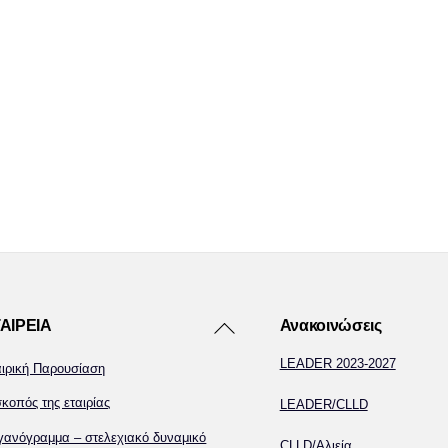
Back
ΑΙΡΕΙΑ
Ανακοινώσεις
To
LEADER 2023-2027
αιρική Παρουσίαση
Top
κοπός της εταιρίας
LEADER/CLLD
γανόγραμμα – στελεχιακό δυναμικό
CLLD/Αλιεία