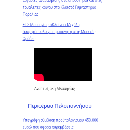
Εργασίες αναβάθμισης στα αποδυτήρια και στις
τουαλέτες κοινού στο Κλειστό Γυμναστήριο
Παραλίας
ΕΠΣ Μεσσηνίας: «Κλείνει» Μιχάλη
Γεωργιόπουλο για προπονητή στις Μεικτές
Ομάδες
Αναπτυξιακή Μεσσηνίας
Περιφέρεια Πελοποννήσου
Υπεγράφη σύμβαση προϋπολογισμού 450.000
ευρώ που αφορά παρεμβάσεις