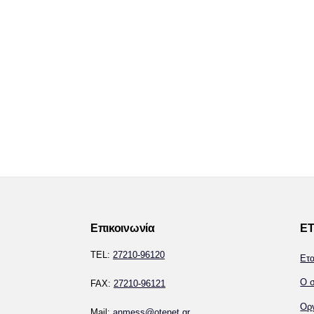
Επικοινωνία
ΕΤ
TEL:
27210-96120
Ετ
Ο σ
FAX:
27210-96121
Ορ
Mail:
anmess@otenet.gr