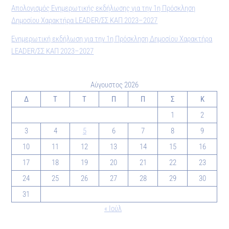
Απολογισμός Ενημερωτικής εκδήλωσης για την 1η Πρόσκληση
Δημοσίου Χαρακτήρα LEADER/ΣΣ ΚΑΠ 2023–2027
Ενημερωτική εκδήλωση για την 1η Πρόσκληση Δημοσίου Χαρακτήρα
LEADER/ΣΣ ΚΑΠ 2023–2027
Αύγουστος 2026
Δ
Τ
Τ
Π
Π
Σ
Κ
1
2
3
4
5
6
7
8
9
10
11
12
13
14
15
16
17
18
19
20
21
22
23
24
25
26
27
28
29
30
31
« Ιούλ