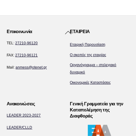
Back
Επικοινωνία
ΕΤΑΙΡΕΙΑ
To
TEL:
27210-96120
Εταιρική Παρουσίαση
Top
Ο σκοπός της εταιρίας
FAX:
27210-96121
Οργανόγραμμα – στελεχιακό
Mail:
anmess@otenet.gr
δυναμικό
Οικονομικές Καταστάσεις
Ανακοινώσεις
Γενική Γραμματεία για την
Καταπολέμηση της
LEADER 2023-2027
Διαφθοράς
LEADER/CLLD