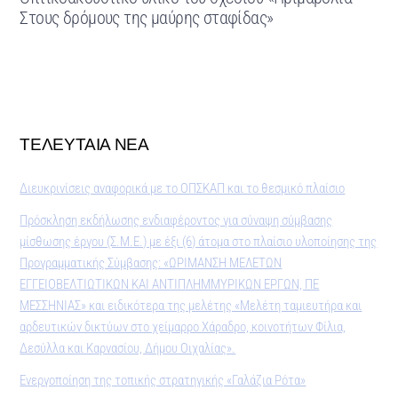
Στους δρόμους της μαύρης σταφίδας»
ΤΕΛΕΥΤΑΙΑ ΝΕΑ
Διευκρινίσεις αναφορικά με το ΟΠΣΚΑΠ και το θεσμικό πλαίσιο
Πρόσκληση εκδήλωσης ενδιαφέροντος για σύναψη σύμβασης
μίσθωσης έργου (Σ.Μ.Ε.) με έξι (6) άτομα στο πλαίσιο υλοποίησης της
Προγραμματικής Σύμβασης: «ΩΡΙΜΑΝΣΗ ΜΕΛΕΤΩΝ
ΕΓΓΕΙΟΒΕΛΤΙΩΤΙΚΩΝ ΚΑΙ ΑΝΤΙΠΛΗΜΜΥΡΙΚΩΝ ΕΡΓΩΝ, ΠΕ
ΜΕΣΣΗΝΙΑΣ» και ειδικότερα της μελέτης «Μελέτη ταμιευτήρα και
αρδευτικών δικτύων στο χείμαρρο Χάραδρο, κοινοτήτων Φίλια,
Δεσύλλα και Καρνασίου, Δήμου Οιχαλίας».
Ενεργοποίηση της τοπικής στρατηγικής «Γαλάζια Ρότα»