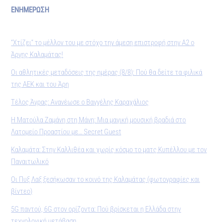
ΕΝΗΜΕΡΩΣΗ
“Χτίζει” το μέλλον του με στόχο την άμεση επιστροφή στην Α2 ο
Άργης Καλαμάτας!
Οι αθλητικές μεταδόσεις της ημέρας (8/8): Πού θα δείτε τα φιλικά
της ΑΕΚ και του Άρη
Τέλος Άγρας: Ανανέωσε ο Βαγγέλης Καραχάλιος
Η Ματούλα Ζαμάνη στη Μάνη: Μια μαγική μουσική βραδιά στο
Λατομείο Προαστίου με… Secret Guest
Καλαμάτα: Στην Καλλιθέα και χωρίς κόσμο το ματς Κυπέλλου με τον
Παναιτωλικό
Οι Πυξ Λαξ ξεσήκωσαν το κοινό της Καλαμάτας (φωτογραφίες και
βίντεο)
5G παντού, 6G στον ορίζοντα: Πού βρίσκεται η Ελλάδα στην
τεχνολογική μετάβαση