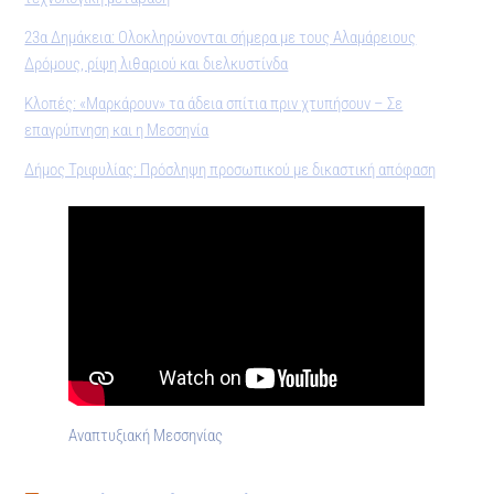
23α Δημάκεια: Ολοκληρώνονται σήμερα με τους Αλαμάρειους
Δρόμους, ρίψη λιθαριού και διελκυστίνδα
Κλοπές: «Μαρκάρουν» τα άδεια σπίτια πριν χτυπήσουν – Σε
επαγρύπνηση και η Μεσσηνία
Δήμος Τριφυλίας: Πρόσληψη προσωπικού με δικαστική απόφαση
Αναπτυξιακή Μεσσηνίας