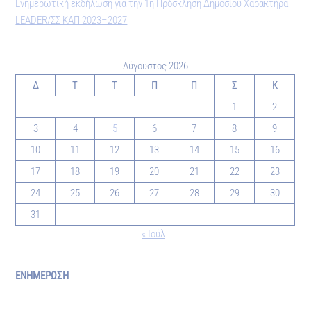
Ενημερωτική εκδήλωση για την 1η Πρόσκληση Δημοσίου Χαρακτήρα
LEADER/ΣΣ ΚΑΠ 2023–2027
Αύγουστος 2026
Δ
Τ
Τ
Π
Π
Σ
Κ
1
2
3
4
5
6
7
8
9
10
11
12
13
14
15
16
17
18
19
20
21
22
23
24
25
26
27
28
29
30
31
« Ιούλ
ΕΝΗΜΕΡΩΣΗ