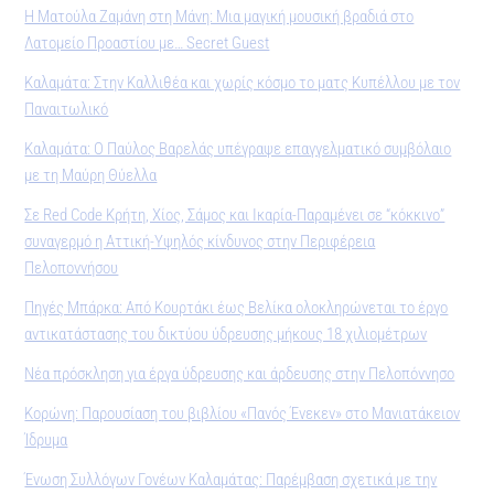
Η Ματούλα Ζαμάνη στη Μάνη: Μια μαγική μουσική βραδιά στο
Λατομείο Προαστίου με… Secret Guest
Καλαμάτα: Στην Καλλιθέα και χωρίς κόσμο το ματς Κυπέλλου με τον
Παναιτωλικό
Καλαμάτα: Ο Παύλος Βαρελάς υπέγραψε επαγγελματικό συμβόλαιο
με τη Μαύρη Θύελλα
Σε Red Code Κρήτη, Χίος, Σάμος και Ικαρία-Παραμένει σε “κόκκινο”
συναγερμό η Αττική-Υψηλός κίνδυνος στην Περιφέρεια
Πελοποννήσου
Πηγές Μπάρκα: Από Κουρτάκι έως Βελίκα ολοκληρώνεται το έργο
αντικατάστασης του δικτύου ύδρευσης μήκους 18 χιλιομέτρων
Νέα πρόσκληση για έργα ύδρευσης και άρδευσης στην Πελοπόννησο
Κορώνη: Παρουσίαση του βιβλίου «Πανός Ένεκεν» στο Μανιατάκειον
Ίδρυµα
Ένωση Συλλόγων Γονέων Καλαμάτας: Παρέμβαση σχετικά με την