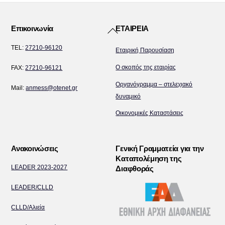
Back
Επικοινωνία
ΕΤΑΙΡΕΙΑ
To
TEL:
27210-96120
Εταιρική Παρουσίαση
Top
Ο σκοπός της εταιρίας
FAX:
27210-96121
Οργανόγραμμα – στελεχιακό
Mail:
anmess@otenet.gr
δυναμικό
Οικονομικές Καταστάσεις
Ανακοινώσεις
Γενική Γραμματεία για την
Καταπολέμηση της
LEADER 2023-2027
Διαφθοράς
LEADER/CLLD
CLLD/Αλιεία