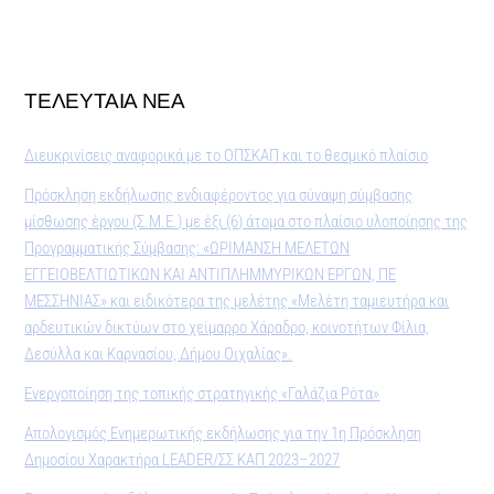
ΤΕΛΕΥΤΑΙΑ ΝΕΑ
Διευκρινίσεις αναφορικά με το ΟΠΣΚΑΠ και το θεσμικό πλαίσιο
Πρόσκληση εκδήλωσης ενδιαφέροντος για σύναψη σύμβασης
μίσθωσης έργου (Σ.Μ.Ε.) με έξι (6) άτομα στο πλαίσιο υλοποίησης της
Προγραμματικής Σύμβασης: «ΩΡΙΜΑΝΣΗ ΜΕΛΕΤΩΝ
ΕΓΓΕΙΟΒΕΛΤΙΩΤΙΚΩΝ ΚΑΙ ΑΝΤΙΠΛΗΜΜΥΡΙΚΩΝ ΕΡΓΩΝ, ΠΕ
ΜΕΣΣΗΝΙΑΣ» και ειδικότερα της μελέτης «Μελέτη ταμιευτήρα και
αρδευτικών δικτύων στο χείμαρρο Χάραδρο, κοινοτήτων Φίλια,
Δεσύλλα και Καρνασίου, Δήμου Οιχαλίας».
Ενεργοποίηση της τοπικής στρατηγικής «Γαλάζια Ρότα»
Απολογισμός Ενημερωτικής εκδήλωσης για την 1η Πρόσκληση
Δημοσίου Χαρακτήρα LEADER/ΣΣ ΚΑΠ 2023–2027