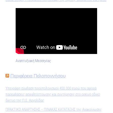
Αναπτυξιακή Μεσσηνίας
Περιφέρεια Πελοποννήσου
Υπεγράφη σύμβαση προϋπολογισμού 450.000 ευρώ που αφορά
παρεμβάσεις ασφαλτόστρωσης και συντήρησης στο ορεινό οδικό
δίκτυο της Π.Ε. Αργολίδας
ΠΡΑΚΤΙΚO ΑΝΑΡΤΗΣΗΣ – ΠΙΝΑΚΑΣ ΚΑΤΑΤΑΞΗΣ της Ανακοίνωσης