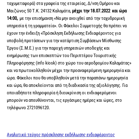
ταχυμεταφορά) στα γραφεία της εταιρείας, Δ/νση Ομήρου και
Μαιζώνος 50 Τ.Κ. 24132 Καλαμάτα,
μέχρι την 18.07.2022 και ώρα
14:00,
με την επισήμανση «Να μην ανοιχθεί από την ταχυδρομική
υπηρεσία ή τη γραμματεία». Οι Φάκελοι Συμμετοχής θα πρέπει να
έχουν την ένδειξη «Πρόσκληση Εκδήλωσης Ενδιαφέροντος για
υποβολή προτάσεων για την κατάρτιση Συμβάσεων Μίσθωσης
Έργου (Σ.Μ.Ε.) για την παροχή υπηρεσιών υποδοχής και
ενημέρωσης των επισκεπτών του Περιπτέρου Τουριστικής
Πληροφόρησης (info kiosk) στο χώρο του αεροδρομίου Καλαμάτας»
και να πρωτοκολληθούν μέχρι την προαναφερόμενη ημερομηνία και
ώρα. Φάκελοι που θα υποβληθούν μετά την παραπάνω ημερομηνία
και ώρα, θα αποκλείονται από τη διαδικασία της αξιολόγησης. Για
οποιαδήποτε πληροφορία ή διευκρίνιση οι ενδιαφερόμενοι
μπορούν να απευθύνονται, τις εργάσιμες ημέρες και ώρες, στο
τηλέφωνο 2721096120.
Αναλυτικό τεύχος πρόσκλησης εκδήλωσης ενδιαφέροντος