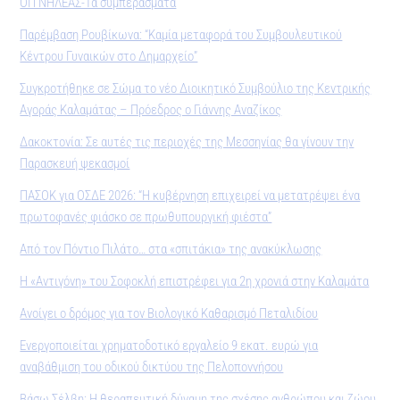
ΟΠ ΝΗΛΕΑΣ-Τα συμπεράσματα
Παρέμβαση Ρουβίκωνα: “Καμία μεταφορά του Συμβουλευτικού
Κέντρου Γυναικών στο Δημαρχείο”
Συγκροτήθηκε σε Σώμα το νέο Διοικητικό Συμβούλιο της Κεντρικής
Αγοράς Καλαμάτας – Πρόεδρος ο Γιάννης Αναζίκος
Δακοκτονία: Σε αυτές τις περιοχές της Μεσσηνίας θα γίνουν την
Παρασκευή ψεκασμοί
ΠΑΣΟΚ για ΟΣΔΕ 2026: “Η κυβέρνηση επιχειρεί να μετατρέψει ένα
πρωτοφανές φιάσκο σε πρωθυπουργική φιέστα”
Από τον Πόντιο Πιλάτο… στα «σπιτάκια» της ανακύκλωσης
Η «Αντιγόνη» του Σοφοκλή επιστρέφει για 2η χρονιά στην Καλαμάτα
Ανοίγει ο δρόμος για τον Βιολογικό Καθαρισμό Πεταλιδίου
Ενεργοποιείται χρηματοδοτικό εργαλείο 9 εκατ. ευρώ για
αναβάθμιση του οδικού δικτύου της Πελοποννήσου
Βάσω Σέλβη: Η θεραπευτική δύναμη της σχέσης ανθρώπου και ζώου