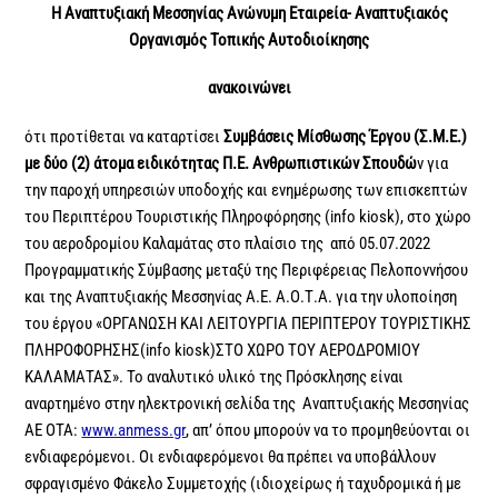
Η Αναπτυξιακή Μεσσηνίας Ανώνυμη Εταιρεία- Αναπτυξιακός
Οργανισμός Τοπικής Αυτοδιοίκησης
ανακοινώνει
ότι προτίθεται να καταρτίσει
Συμβάσεις Μίσθωσης Έργου (Σ.Μ.Ε.)
με δύο (2) άτομα ειδικότητας Π.Ε. Ανθρωπιστικών Σπουδώ
ν για
την παροχή υπηρεσιών υποδοχής και ενημέρωσης των επισκεπτών
του Περιπτέρου Τουριστικής Πληροφόρησης (info kiosk), στο χώρο
του αεροδρομίου Καλαμάτας στο πλαίσιο της από 05.07.2022
Προγραμματικής Σύμβασης μεταξύ της Περιφέρειας Πελοποννήσου
και της Αναπτυξιακής Μεσσηνίας Α.Ε. Α.Ο.Τ.Α. για την υλοποίηση
του έργου «ΟΡΓΑΝΩΣΗ ΚΑΙ ΛΕΙΤΟΥΡΓΙΑ ΠΕΡΙΠΤΕΡΟΥ ΤΟΥΡΙΣΤΙΚΗΣ
ΠΛΗΡΟΦΟΡΗΣΗΣ(info kiosk)ΣΤΟ ΧΩΡΟ ΤΟΥ ΑΕΡΟΔΡΟΜΙΟΥ
ΚΑΛΑΜΑΤΑΣ». Το αναλυτικό υλικό της Πρόσκλησης είναι
αναρτημένο στην ηλεκτρονική σελίδα της Αναπτυξιακής Μεσσηνίας
ΑΕ ΟΤΑ:
www.anmess.gr
, απ’ όπου μπορούν να το προμηθεύονται οι
ενδιαφερόμενοι. Οι ενδιαφερόμενοι θα πρέπει να υποβάλλουν
σφραγισμένο Φάκελο Συμμετοχής (ιδιοχείρως ή ταχυδρομικά ή με