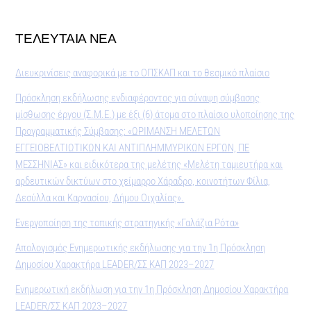
ΤΕΛΕΥΤΑΙΑ ΝΕΑ
Διευκρινίσεις αναφορικά με το ΟΠΣΚΑΠ και το θεσμικό πλαίσιο
Πρόσκληση εκδήλωσης ενδιαφέροντος για σύναψη σύμβασης
μίσθωσης έργου (Σ.Μ.Ε.) με έξι (6) άτομα στο πλαίσιο υλοποίησης της
Προγραμματικής Σύμβασης: «ΩΡΙΜΑΝΣΗ ΜΕΛΕΤΩΝ
ΕΓΓΕΙΟΒΕΛΤΙΩΤΙΚΩΝ ΚΑΙ ΑΝΤΙΠΛΗΜΜΥΡΙΚΩΝ ΕΡΓΩΝ, ΠΕ
ΜΕΣΣΗΝΙΑΣ» και ειδικότερα της μελέτης «Μελέτη ταμιευτήρα και
αρδευτικών δικτύων στο χείμαρρο Χάραδρο, κοινοτήτων Φίλια,
Δεσύλλα και Καρνασίου, Δήμου Οιχαλίας».
Ενεργοποίηση της τοπικής στρατηγικής «Γαλάζια Ρότα»
Απολογισμός Ενημερωτικής εκδήλωσης για την 1η Πρόσκληση
Δημοσίου Χαρακτήρα LEADER/ΣΣ ΚΑΠ 2023–2027
Ενημερωτική εκδήλωση για την 1η Πρόσκληση Δημοσίου Χαρακτήρα
LEADER/ΣΣ ΚΑΠ 2023–2027