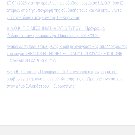
ΣΟΧ 1/2026 για την πρόσληψη, με σύμβαση εργασίας Ι.Δ.Ο.Χ. δύο (2)
ατόμων από την υπογραφή της σύμβασής τους και για οκτώ μήνες,
για την κάλυψη αναγκών της ΠΕ Κορινθίας
Δ.Α.Ο.Κ. Π.Ε. ΜΕΣΣΗΝΙΑΣ -ΔΕΛΤΙΟ ΤΥΠΟΥ – Πρόγραμμα
δολωματικών ψεκασμών για Παρασκευή 07/08/2026
Ανακοίνωση περί επικείμενης κήρυξης αναγκαστικής απαλλοτρίωσης
του έργου: «ΒΕΛΤΙΩΣΗ ΤΗΣ 9ΗΣ ΕΠ. ΟΔΟΥ ΡΙΖΟΜΥΛΟΣ – ΚΟΡΩΝΗ,
ΠΑΡΑΚΑΜΨΗ ΧΑΡΟΚΟΠΙΟΥ».
Εγκρίθηκε από την Περιφέρεια Πελοποννήσου η προγραμματική
σύμβαση για τη μελέτη αντιμετώπισης της διάβρωσης των ακτών
στον Δήμο Ξυλοκάστρου – Ευρωστίνης