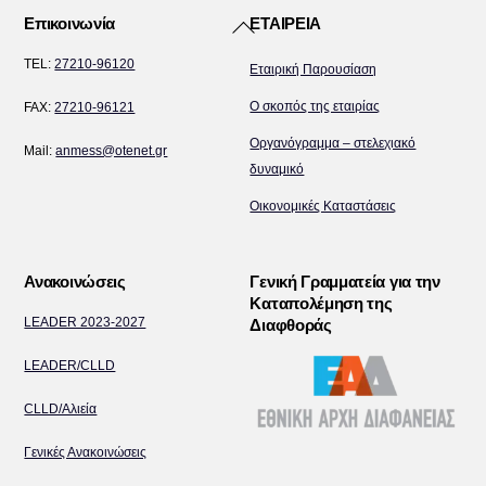
Back
Επικοινωνία
ΕΤΑΙΡΕΙΑ
To
TEL:
27210-96120
Εταιρική Παρουσίαση
Top
Ο σκοπός της εταιρίας
FAX:
27210-96121
Οργανόγραμμα – στελεχιακό
Mail:
anmess@otenet.gr
δυναμικό
Οικονομικές Καταστάσεις
Ανακοινώσεις
Γενική Γραμματεία για την
Καταπολέμηση της
LEADER 2023-2027
Διαφθοράς
LEADER/CLLD
CLLD/Αλιεία
Γενικές Ανακοινώσεις