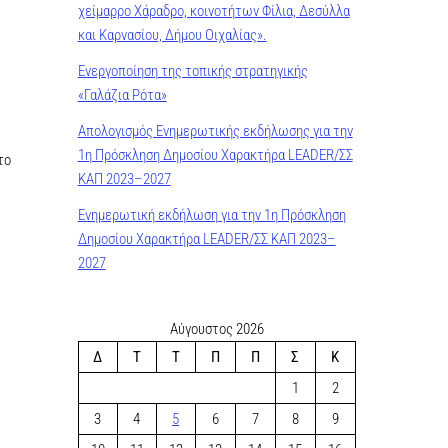
χείμαρρο Χάραδρο, κοινοτήτων Φίλια, Δεσύλλα
και Καρνασίου, Δήμου Οιχαλίας».
Ενεργοποίηση της τοπικής στρατηγικής
«Γαλάζια Ρότα»
Απολογισμός Ενημερωτικής εκδήλωσης για την
1η Πρόσκληση Δημοσίου Χαρακτήρα LEADER/ΣΣ
το
ΚΑΠ 2023–2027
Ενημερωτική εκδήλωση για την 1η Πρόσκληση
Δημοσίου Χαρακτήρα LEADER/ΣΣ ΚΑΠ 2023–
2027
Αύγουστος 2026
Δ
Τ
Τ
Π
Π
Σ
Κ
1
2
3
4
5
6
7
8
9