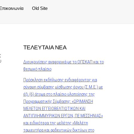
Επικοινωνία
Old Site
ΤΕΛΕΥΤΑΙΑ ΝΕΑ
ς
υ
Διευκρινίσεις αναφορικά με το ΟΠΣΚΑΠ και το
θεσμικό πλαίσιο
Πρόσκληση εκδήλωσης ενδιαφέροντος για
σύναψη σύμβασης μίσθωσης έργου (Σ.Μ.Ε.) με
έξι (6) άτομα στο πλαίσιο υλοποίησης της
Προγραμματικής Σύμβασης: «ΩΡΙΜΑΝΣΗ
ΜΕΛΕΤΩΝ ΕΓΓΕΙΟΒΕΛΤΙΩΤΙΚΩΝ ΚΑΙ
ΑΝΤΙΠΛΗΜΜΥΡΙΚΩΝ ΕΡΓΩΝ, ΠΕ ΜΕΣΣΗΝΙΑΣ»
και ειδικότερα της μελέτης «Μελέτη
ταμιευτήρα και αρδευτικών δικτύων στο