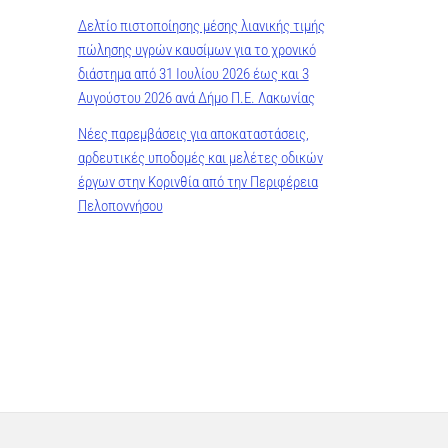
Δελτίο πιστοποίησης μέσης λιανικής τιμής
πώλησης υγρών καυσίμων για το χρονικό
διάστημα από 31 Ιουλίου 2026 έως και 3
Αυγούστου 2026 ανά Δήμο Π.Ε. Λακωνίας
Νέες παρεμβάσεις για αποκαταστάσεις,
αρδευτικές υποδομές και μελέτες οδικών
έργων στην Κορινθία από την Περιφέρεια
Πελοποννήσου