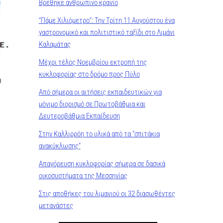
Βρέθηκε ανθρώπινο κρανίο
“Πάμε Χιλιόμετρο”: Την Τρίτη 11 Αυγούστου ένα
γαστρονομικό και πολιτιστικό ταξίδι στο Λιμάνι
Καλαμάτας
Μέχρι τέλος Νοεμβρίου εκτροπή της
κυκλοφορίας στο δρόμο προς Πύλο
ο
Από σήμερα οι αιτήσεις εκπαιδευτικών για
μόνιμο διορισμό σε Πρωτοβάθμια και
Δευτεροβάθμια Εκπαίδευση
Στην Καλλιρρόη το υλικά από τα “σπιτάκια
ανακύκλωσης”
Απαγόρευση κυκλοφορίας σήμερα σε δασικά
οικοσυστήματα της Μεσσηνίας
Στις αποθήκες του λιμανιού οι 32 διασωθέντες
μετανάστες