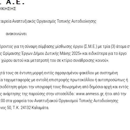
αιρεία Αναπτυξιακός Οργανισμός Τοπικής Αυτοδιοίκησης
ανακοινώνει
οντος για τη σύναψη σύμβασης μίσθωσης έργου (Σ.Μ.Ε.) με τρία (3) άτομα σ
 Ωρίμανσης Έργων Δήμου Δυτικής Μάνης 2025» και ειδικότερα για το έργο
 χώρου αυτού και μετατροπή του σε κτίριο συνάθροισης κοινού».
ητά τους σε έντυπη μορφή εντός σφραγισμένου φακέλου με συστημένη
εσία ταχυμεταφοράς με εντολή επιστροφής πρωτοκόλλου ή αυτοπροσώπως ή
ιοδότηση φέρει την υπογραφή τους θεωρημένη από δημόσια αρχή και εντός
ς ανάρτησης της παρούσης στην ιστοσελίδα : www.anmess.gr, ήτοι από την
4:00 στα γραφεία του Αναπτυξιακού Οργανισμού Τοπικής Αυτοδιοίκησης
ος 50, Τ.Κ. 24132 Καλαμάτα.