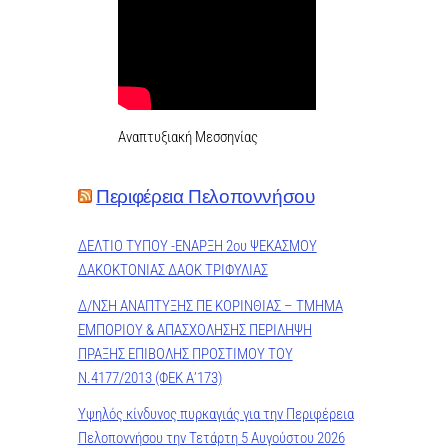
Αναπτυξιακή Μεσσηνίας
Περιφέρεια Πελοποννήσου
ΔΕΛΤΙΟ ΤΥΠΟΥ -ΕΝΑΡΞΗ 2ου ΨΕΚΑΣΜΟΥ
ΔΑΚΟΚΤΟΝΙΑΣ ΔΑΟΚ ΤΡΙΦΥΛΙΑΣ
Δ/ΝΣΗ ΑΝΑΠΤΥΞΗΣ ΠΕ ΚΟΡΙΝΘΙΑΣ – ΤΜΗΜΑ
ΕΜΠΟΡΙΟΥ & ΑΠΑΣΧΟΛΗΣΗΣ ΠΕΡΙΛΗΨΗ
ΠΡΑΞΗΣ ΕΠΙΒΟΛΗΣ ΠΡΟΣΤΙΜΟΥ ΤΟΥ
Ν.4177/2013 (ΦΕΚ Α’173)
Υψηλός κίνδυνος πυρκαγιάς για την Περιφέρεια
Πελοποννήσου την Τετάρτη 5 Αυγούστου 2026