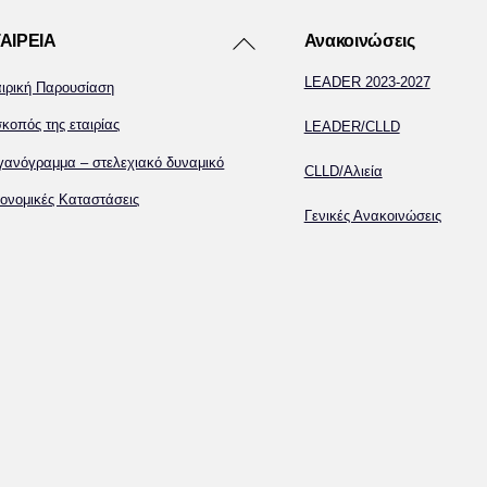
Back
ΑΙΡΕΙΑ
Ανακοινώσεις
To
LEADER 2023-2027
αιρική Παρουσίαση
Top
κοπός της εταιρίας
LEADER/CLLD
γανόγραμμα – στελεχιακό δυναμικό
CLLD/Αλιεία
ονομικές Καταστάσεις
Γενικές Ανακοινώσεις