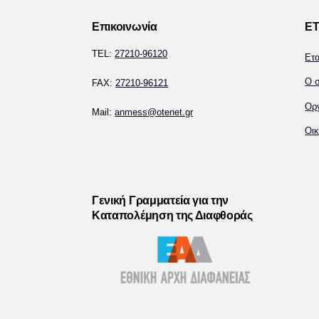
Επικοινωνία
ΕΤ
TEL:
27210-96120
Ετ
Ο σ
FAX:
27210-96121
Ορ
Mail:
anmess@otenet.gr
Οικ
Γενική Γραμματεία για την
Καταπολέμηση της Διαφθοράς