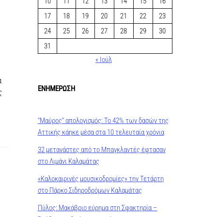
10
11
12
13
14
15
16
17
18
19
20
21
22
23
24
25
26
27
28
29
30
31
« Ιούλ
α
ΕΝΗΜΕΡΩΣΗ
ς
“Μαύρος” απολογισμός: Το 42% των δασών της
Αττικής κάηκε μέσα στα 10 τελευταία χρόνια
32 μετανάστες από το Μπαγκλαντές έφτασαν
στο Λιμάνι Καλαμάτας
«Καλοκαιρινές μουσικοδρομίες» την Τετάρτη
στο Πάρκο Σιδηροδρόμων Καλαμάτας
Πύλος: Μακάβριο εύρημα στη Σφακτηρία –