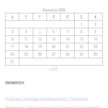
Αύγουστος 2026
Δ
Τ
Τ
Π
Π
Σ
Κ
1
2
3
4
5
6
7
8
9
10
11
12
13
14
15
16
17
18
19
20
21
22
23
24
25
26
27
28
29
30
31
« Ιούλ
ΕΝΗΜΕΡΩΣΗ
Η “Αντιγόνη” επιστρέφει στην Καλαμάτα στις 17 Αυγούστου
Μεσσηνιακός: Διπλή ενίσχυση με την επιστροφή του Νίκου Κόκκαλη