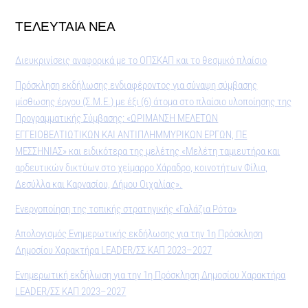
ΤΕΛΕΥΤΑΙΑ ΝΕΑ
Διευκρινίσεις αναφορικά με το ΟΠΣΚΑΠ και το θεσμικό πλαίσιο
Πρόσκληση εκδήλωσης ενδιαφέροντος για σύναψη σύμβασης
μίσθωσης έργου (Σ.Μ.Ε.) με έξι (6) άτομα στο πλαίσιο υλοποίησης της
Προγραμματικής Σύμβασης: «ΩΡΙΜΑΝΣΗ ΜΕΛΕΤΩΝ
ΕΓΓΕΙΟΒΕΛΤΙΩΤΙΚΩΝ ΚΑΙ ΑΝΤΙΠΛΗΜΜΥΡΙΚΩΝ ΕΡΓΩΝ, ΠΕ
ΜΕΣΣΗΝΙΑΣ» και ειδικότερα της μελέτης «Μελέτη ταμιευτήρα και
αρδευτικών δικτύων στο χείμαρρο Χάραδρο, κοινοτήτων Φίλια,
Δεσύλλα και Καρνασίου, Δήμου Οιχαλίας».
Ενεργοποίηση της τοπικής στρατηγικής «Γαλάζια Ρότα»
Απολογισμός Ενημερωτικής εκδήλωσης για την 1η Πρόσκληση
Δημοσίου Χαρακτήρα LEADER/ΣΣ ΚΑΠ 2023–2027
Ενημερωτική εκδήλωση για την 1η Πρόσκληση Δημοσίου Χαρακτήρα
LEADER/ΣΣ ΚΑΠ 2023–2027