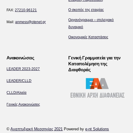
Top
Ο σκοπός της εταιρίας
FAX:
27210-96121
Οργανόγραμμα – στελεχιακό
Mail:
anmess@otenet.gr
δυναμικό
Οικονομικές Καταστάσεις
Ανακοινώσεις
Γενική Γραμματεία για την
Καταπολέμηση της
LEADER 2023-2027
Διαφθοράς
LEADER/CLLD
CLLD/Αλιεία
Γενικές Ανακοινώσεις
©
Αναπτυξιακή Μεσσηνίας 2021
Powered by
e-nt Solutions