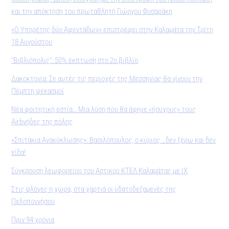
και την απόκτηση του πρωταθλητή Γιώργου Φυσαράκη
«Ο Υπηρέτης δύο Αφεντάδων» επιστρέφει στην Καλαμάτα την Τρίτη
18 Αυγούστου
“Βιβλιόπολις”: 50% έκπτωση στο 2ο βιβλίο
Δακοκτονία: Σε αυτές τις περιοχές της Μεσσηνίας θα γίνουν την
Πέμπτη ψεκασμοί
Νέα φοιτητική εστία… Μια λύση που θα άφηνε «ήσυχους» τους
Airbνήδες της πόλης
«Σπιτάκια Ανακύκλωσης»: Βασιλόπουλος, ο κύριος …δεν ξέρω και δεν
είδα!
Σύγκρουση λεωφορείου του Αστικού ΚΤΕΛ Καλαμάτας με ΙΧ
Στις φλόγες η χώρα, στα χαρτιά οι υδατοδεξαμενές της
Πελοποννήσου
Πριν 94 χρόνια