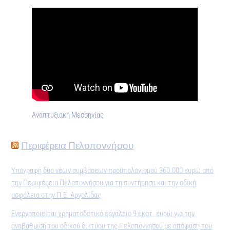
Αναπτυξιακή Μεσσηνίας
Περιφέρεια Πελοποννήσου
Υπογραφή δύο νέων συμβάσεων προϋπολογισμού 360.000 ευρώ από
την Περιφέρεια Πελοποννήσου για τη συντήρηση και την οδική
ασφάλεια στην Π.Ε. Αργολίδας
Ενεργοποιείται χρηματοδοτικό εργαλείο 9 εκατ. ευρώ για την
αναβάθμιση του οδικού δικτύου της Πελοποννήσου με απόφαση του