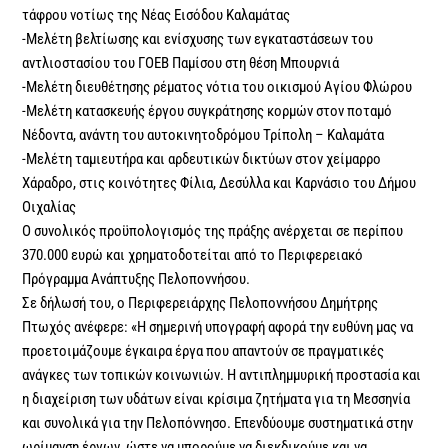
τάφρου νοτίως της Νέας Εισόδου Καλαμάτας
-Μελέτη βελτίωσης και ενίσχυσης των εγκαταστάσεων του
αντλιοστασίου του ΓΟΕΒ Παμίσου στη θέση Μπουρνιά
-Μελέτη διευθέτησης ρέματος νότια του οικισμού Αγίου Φλώρου
-Μελέτη κατασκευής έργου συγκράτησης κορμών στον ποταμό
Νέδοντα, ανάντη του αυτοκινητοδρόμου Τρίπολη – Καλαμάτα
-Μελέτη ταμιευτήρα και αρδευτικών δικτύων στον χείμαρρο
Χάραδρο, στις κοινότητες Φίλια, Δεσύλλα και Καρνάσιο του Δήμου
Οιχαλίας
Ο συνολικός προϋπολογισμός της πράξης ανέρχεται σε περίπου
370.000 ευρώ και χρηματοδοτείται από το Περιφερειακό
Πρόγραμμα Ανάπτυξης Πελοποννήσου.
Σε δήλωσή του, ο Περιφερειάρχης Πελοποννήσου Δημήτρης
Πτωχός ανέφερε: «Η σημερινή υπογραφή αφορά την ευθύνη μας να
προετοιμάζουμε έγκαιρα έργα που απαντούν σε πραγματικές
ανάγκες των τοπικών κοινωνιών. Η αντιπλημμυρική προστασία και
η διαχείριση των υδάτων είναι κρίσιμα ζητήματα για τη Μεσσηνία
και συνολικά για την Πελοπόννησο. Επενδύουμε συστηματικά στην
ωρίμανση έργων, ώστε να μπορούμε να διεκδικούμε και να