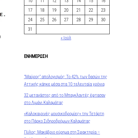
10
11
12
13
14
15
16
17
18
19
20
21
22
23
24
25
26
27
28
29
30
31
ο
« Ιούλ
ΕΝΗΜΕΡΩΣΗ
“Μαύρος” απολογισμός: Το 42% των δασών της
Αττικής κάηκε μέσα στα 10 τελευταία χρόνια
32 μετανάστες από το Μπαγκλαντές έφτασαν
στο Λιμάνι Καλαμάτας
«Καλοκαιρινές μουσικοδρομίες» την Τετάρτη
στο Πάρκο Σιδηροδρόμων Καλαμάτας
Πύλος: Μακάβριο εύρημα στη Σφακτηρία –