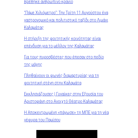
Βρέθηκε ανθρώπινο κρανίο
“Πάμε Χιλιόμετρο”: Την Τρίτη 11 Αυγούστου ένα
γαστρονομικό και πολιτιστικό ταξίδι στο Λιμάνι
Καλαμάτας
Η στήριξη της φοιτητικής κοινότητας είναι
επένδυση για το μέλλον της Καλαμάτας
Για τους πυροσβέστες που έπεσαν στο πεδίο
της μάχης
Πληθαίνουν οι φωνές διαμαρτυρίας για τη
φοιτητική στέγη στην Καλαμάτα
Εκκλησιάζουσες | Γυναίκες στην Εξουσία του
Αριστοφάνη στο Ανοιχτό Θέατρο Καλαμάτας
Η Αποκεντρωμένη «πάγωσε» τη ΜΠΕ για τη νέα
γέφυρα του Παμίσου