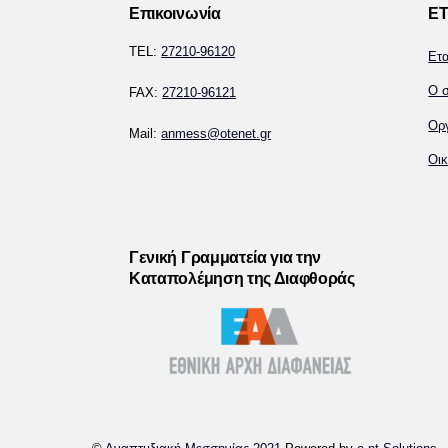
Επικοινωνία
ΕΤ
TEL:
27210-96120
Ετ
Ο σ
FAX:
27210-96121
Ορ
Mail:
anmess@otenet.gr
Οικ
Γενική Γραμματεία για την
Καταπολέμηση της Διαφθοράς