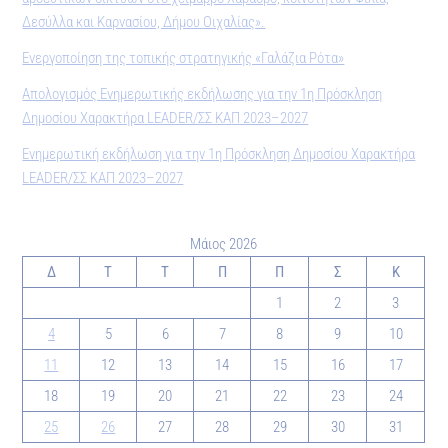
Δεσύλλα και Καρνασίου, Δήμου Οιχαλίας».
Ενεργοποίηση της τοπικής στρατηγικής «Γαλάζια Ρότα»
Απολογισμός Ενημερωτικής εκδήλωσης για την 1η Πρόσκληση
Δημοσίου Χαρακτήρα LEADER/ΣΣ ΚΑΠ 2023–2027
Ενημερωτική εκδήλωση για την 1η Πρόσκληση Δημοσίου Χαρακτήρα
LEADER/ΣΣ ΚΑΠ 2023–2027
Μάιος 2026
Δ
Τ
Τ
Π
Π
Σ
Κ
1
2
3
4
5
6
7
8
9
10
11
12
13
14
15
16
17
18
19
20
21
22
23
24
25
26
27
28
29
30
31