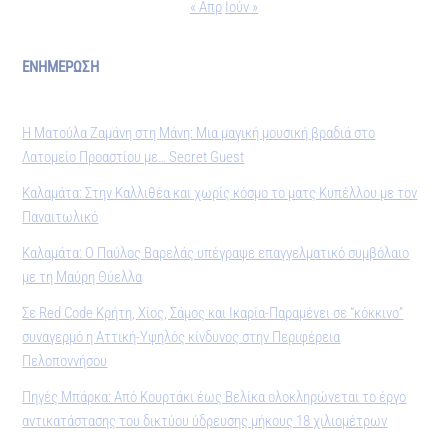
« Απρ
Ιούν »
ΕΝΗΜΕΡΩΣΗ
Η Ματούλα Ζαμάνη στη Μάνη: Μια μαγική μουσική βραδιά στο
Λατομείο Προαστίου με… Secret Guest
Καλαμάτα: Στην Καλλιθέα και χωρίς κόσμο το ματς Κυπέλλου με τον
Παναιτωλικό
Καλαμάτα: Ο Παύλος Βαρελάς υπέγραψε επαγγελματικό συμβόλαιο
με τη Μαύρη Θύελλα
Σε Red Code Κρήτη, Χίος, Σάμος και Ικαρία-Παραμένει σε “κόκκινο”
συναγερμό η Αττική-Υψηλός κίνδυνος στην Περιφέρεια
Πελοποννήσου
Πηγές Μπάρκα: Από Κουρτάκι έως Βελίκα ολοκληρώνεται το έργο
αντικατάστασης του δικτύου ύδρευσης μήκους 18 χιλιομέτρων