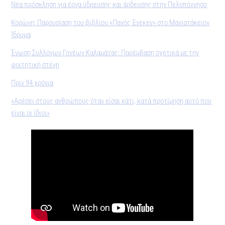
Νέα πρόσκληση για έργα ύδρευσης και άρδευσης στην Πελοπόννησο
Κορώνη: Παρουσίαση του βιβλίου «Πανός Ένεκεν» στο Μανιατάκειον
Ίδρυµα
Ένωση Συλλόγων Γονέων Καλαμάτας: Παρέμβαση σχετικά με την
φοιτητική στέγη
Πριν 94 χρόνια
«Αρέσει στους ανθρώπους όταν είσαι κάτι, κατά προτίμηση αυτό που
είναι οι ίδιοι»