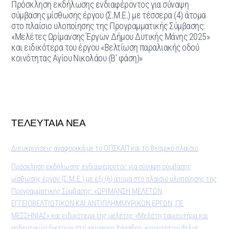
Πρόσκληση εκδήλωσης ενδιαφέροντος για σύναψη
σύμβασης μίσθωσης έργου (Σ.Μ.Ε.) με τέσσερα (4) άτομα
στο πλαίσιο υλοποίησης της Προγραμματικής Σύμβασης:
«Μελέτες Ωρίμανσης Έργων Δήμου Δυτικής Μάνης 2025»
και ειδικότερα του έργου «Βελτίωση παραλιακής οδού
κοινότητας Αγίου Νικολάου (Β’ φάση)»
ΤΕΛΕΥΤΑΙΑ ΝΕΑ
Διευκρινίσεις αναφορικά με το ΟΠΣΚΑΠ και το θεσμικό πλαίσιο
Πρόσκληση εκδήλωσης ενδιαφέροντος για σύναψη σύμβασης
μίσθωσης έργου (Σ.Μ.Ε.) με έξι (6) άτομα στο πλαίσιο υλοποίησης της
Προγραμματικής Σύμβασης: «ΩΡΙΜΑΝΣΗ ΜΕΛΕΤΩΝ
ΕΓΓΕΙΟΒΕΛΤΙΩΤΙΚΩΝ ΚΑΙ ΑΝΤΙΠΛΗΜΜΥΡΙΚΩΝ ΕΡΓΩΝ, ΠΕ
ΜΕΣΣΗΝΙΑΣ» και ειδικότερα της μελέτης «Μελέτη ταμιευτήρα και
αρδευτικών δικτύων στο χείμαρρο Χάραδρο, κοινοτήτων Φίλια,