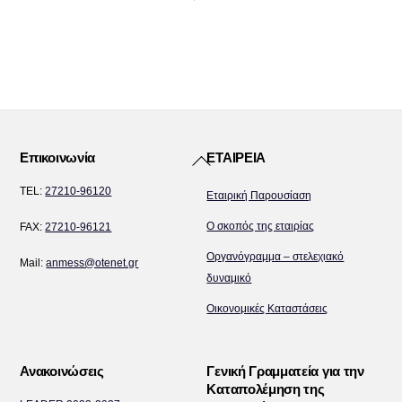
Back
Επικοινωνία
ΕΤΑΙΡΕΙΑ
To
TEL:
27210-96120
Εταιρική Παρουσίαση
Top
Ο σκοπός της εταιρίας
FAX:
27210-96121
Οργανόγραμμα – στελεχιακό
Mail:
anmess@otenet.gr
δυναμικό
Οικονομικές Καταστάσεις
Ανακοινώσεις
Γενική Γραμματεία για την
Καταπολέμηση της