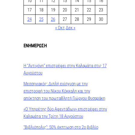
10
11
12
13
14
15
16
17
18
19
20
21
22
23
24
25
26
27
28
29
30
« Οκτ
Δεκ »
ΕΝΗΜΕΡΩΣΗ
Η “Αντιγόνη” επιστρέφει στην Καλαμάτα στις 17
Αυγούστου
Μεσσηνιακός: Διπλή ενίσχυση με την
επιστροφή του Νίκου Κόκκαλη και την
απόκτηση του πρωταθλητή Γιώργου Φυσαράκη
«Ο Υπηρέτης δύο Αφεντάδων» επιστρέφει στην
Καλαμάτα την Τρίτη 18 Αυγούστου
“Βιβλιόπολις”: 50% έκπτωση στο 2ο βιβλίο