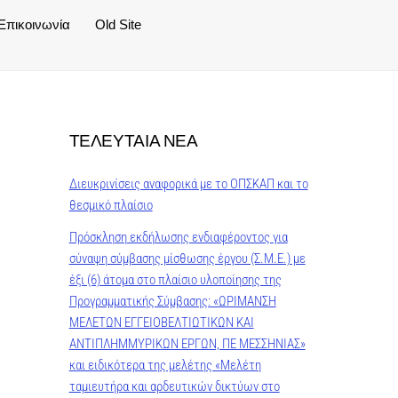
Επικοινωνία
Old Site
ΤΕΛΕΥΤΑΙΑ ΝΕΑ
Διευκρινίσεις αναφορικά με το ΟΠΣΚΑΠ και το
θεσμικό πλαίσιο
Πρόσκληση εκδήλωσης ενδιαφέροντος για
σύναψη σύμβασης μίσθωσης έργου (Σ.Μ.Ε.) με
έξι (6) άτομα στο πλαίσιο υλοποίησης της
Προγραμματικής Σύμβασης: «ΩΡΙΜΑΝΣΗ
ΜΕΛΕΤΩΝ ΕΓΓΕΙΟΒΕΛΤΙΩΤΙΚΩΝ ΚΑΙ
ΑΝΤΙΠΛΗΜΜΥΡΙΚΩΝ ΕΡΓΩΝ, ΠΕ ΜΕΣΣΗΝΙΑΣ»
και ειδικότερα της μελέτης «Μελέτη
ταμιευτήρα και αρδευτικών δικτύων στο