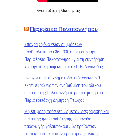
Αναπτυξιακή Μεσσηνίας
Περιφέρεια Πελοποννήσου
Υπογραφή δύο νέων συμβάσεων
προϋπολογισμού 360.000 ευρώ από την
Περιφέρεια Πελοποννήσου για τη συντήρηση
και την οδική ασφάλεια στην Π.Ε. Αργολίδας
Ενεργοποιείται χρηματοδοτικό εργαλείο 9
εκατ. ευρώ για την αναβάθμιση του οδικού
δικτύου της Πελοποννήσου με απόφαση του
Περιφερειάρχη Δημήτρη Πτωχού
Μη επιβολή πρόσθετων μέτρων σφράγισης και
διακοπής ηλεκτροδότησης σε μονάδα
παραγωγής γαλακτοκομικών προϊόντων
(τυροκομείο) κατόπιν προσωρινής ολικής