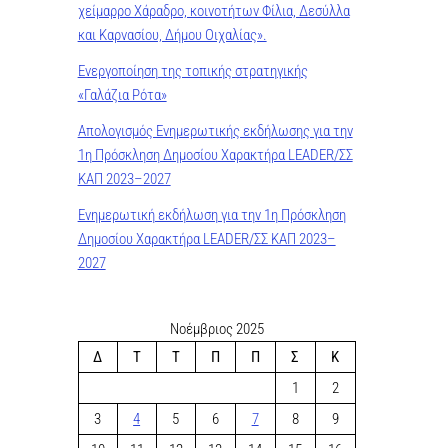
χείμαρρο Χάραδρο, κοινοτήτων Φίλια, Δεσύλλα
και Καρνασίου, Δήμου Οιχαλίας».
Ενεργοποίηση της τοπικής στρατηγικής
«Γαλάζια Ρότα»
Απολογισμός Ενημερωτικής εκδήλωσης για την
1η Πρόσκληση Δημοσίου Χαρακτήρα LEADER/ΣΣ
ΚΑΠ 2023–2027
Ενημερωτική εκδήλωση για την 1η Πρόσκληση
Δημοσίου Χαρακτήρα LEADER/ΣΣ ΚΑΠ 2023–
2027
Νοέμβριος 2025
Δ
Τ
Τ
Π
Π
Σ
Κ
1
2
3
4
5
6
7
8
9