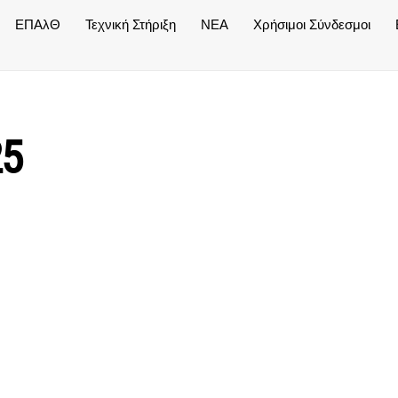
ΕΠΑλΘ
Τεχνική Στήριξη
NEA
Χρήσιμοι Σύνδεσμοι
25