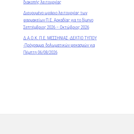
διακοπής λειτουργίας
Διευρυμένο ωράριο λειτουργίας των
φαρμακείων Π.Ε. Αρκαδίας για το δίμηνο
Σεπτέμβριος 2026 – Οκτώβριος 2026
Δ.Α.Ο.Κ. Π.Ε. ΜΕΣΣΗΝΙΑΣ -ΔΕΛΤΙΟ ΤΥΠΟΥ
-Πρόγραμμα δολωματικών ψεκασμών για
Πέμπτη 06/08/2026