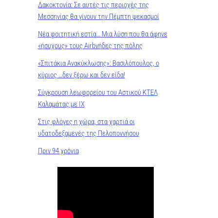
Δακοκτονία: Σε αυτές τις περιοχές της
Μεσσηνίας θα γίνουν την Πέμπτη ψεκασμοί
Νέα φοιτητική εστία… Μια λύση που θα άφηνε
«ήσυχους» τους Airbνήδες της πόλης
«Σπιτάκια Ανακύκλωσης»: Βασιλόπουλος, ο
κύριος …δεν ξέρω και δεν είδα!
Σύγκρουση λεωφορείου του Αστικού ΚΤΕΛ
Καλαμάτας με ΙΧ
Στις φλόγες η χώρα, στα χαρτιά οι
υδατοδεξαμενές της Πελοποννήσου
Πριν 94 χρόνια