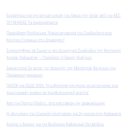
Εργαστήριο για την αντιμετώπιση του δάκου της ελιάς από τον ΑΕΣ-
ΟΠ ΝΗΛΕΑΣ-Τα συμπεράσματα
Παρέμβαση Ρουβίκωνα: “Καμία μεταφορά του Συμβουλευτικού
Κέντρου Γυναικών στο Δημαρχείο”
Συγκροτήθηκε σε Σώμα το νέο Διοικητικό Συμβούλιο της Κεντρικής
Αγοράς Καλαμάτας – Πρόεδρος ο Γιάννης Αναζίκος
Δακοκτονία: Σε αυτές τις περιοχές της Μεσσηνίας θα γίνουν την
Παρασκευή ψεκασμοί
ΠΑΣΟΚ για ΟΣΔΕ 2026: “Η κυβέρνηση επιχειρεί να μετατρέψει ένα
πρωτοφανές φιάσκο σε πρωθυπουργική φιέστα”
Από τον Πόντιο Πιλάτο… στα «σπιτάκια» της ανακύκλωσης
Η «Αντιγόνη» του Σοφοκλή επιστρέφει για 2η χρονιά στην Καλαμάτα
Ανοίγει ο δρόμος για τον Βιολογικό Καθαρισμό Πεταλιδίου