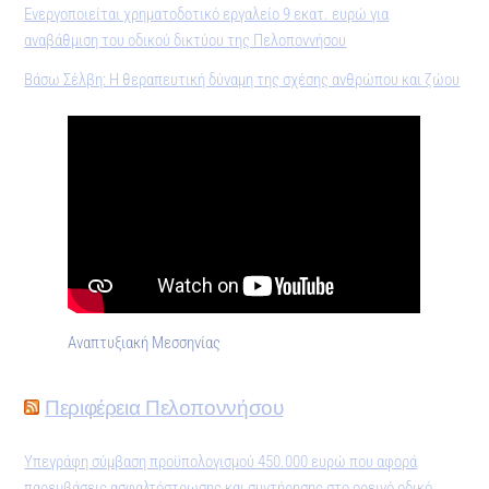
Ενεργοποιείται χρηματοδοτικό εργαλείο 9 εκατ. ευρώ για
αναβάθμιση του οδικού δικτύου της Πελοποννήσου
Βάσω Σέλβη: Η θεραπευτική δύναμη της σχέσης ανθρώπου και ζώου
Αναπτυξιακή Μεσσηνίας
Περιφέρεια Πελοποννήσου
Υπεγράφη σύμβαση προϋπολογισμού 450.000 ευρώ που αφορά
παρεμβάσεις ασφαλτόστρωσης και συντήρησης στο ορεινό οδικό