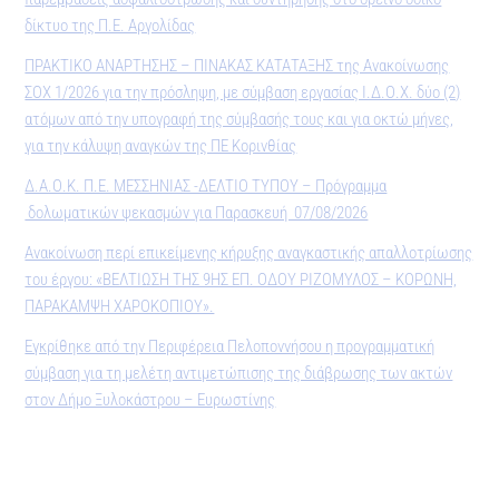
δίκτυο της Π.Ε. Αργολίδας
ΠΡΑΚΤΙΚO ΑΝΑΡΤΗΣΗΣ – ΠΙΝΑΚΑΣ ΚΑΤΑΤΑΞΗΣ της Ανακοίνωσης
ΣΟΧ 1/2026 για την πρόσληψη, με σύμβαση εργασίας Ι.Δ.Ο.Χ. δύο (2)
ατόμων από την υπογραφή της σύμβασής τους και για οκτώ μήνες,
για την κάλυψη αναγκών της ΠΕ Κορινθίας
Δ.Α.Ο.Κ. Π.Ε. ΜΕΣΣΗΝΙΑΣ -ΔΕΛΤΙΟ ΤΥΠΟΥ – Πρόγραμμα
δολωματικών ψεκασμών για Παρασκευή 07/08/2026
Ανακοίνωση περί επικείμενης κήρυξης αναγκαστικής απαλλοτρίωσης
του έργου: «ΒΕΛΤΙΩΣΗ ΤΗΣ 9ΗΣ ΕΠ. ΟΔΟΥ ΡΙΖΟΜΥΛΟΣ – ΚΟΡΩΝΗ,
ΠΑΡΑΚΑΜΨΗ ΧΑΡΟΚΟΠΙΟΥ».
Εγκρίθηκε από την Περιφέρεια Πελοποννήσου η προγραμματική
σύμβαση για τη μελέτη αντιμετώπισης της διάβρωσης των ακτών
στον Δήμο Ξυλοκάστρου – Ευρωστίνης