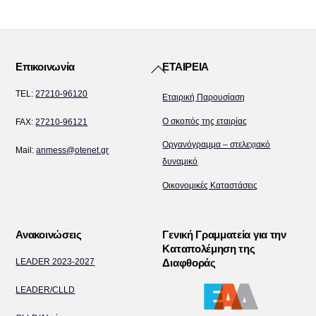
Back
Επικοινωνία
ΕΤΑΙΡΕΙΑ
To
TEL:
27210-96120
Εταιρική Παρουσίαση
Top
Ο σκοπός της εταιρίας
FAX:
27210-96121
Οργανόγραμμα – στελεχιακό
Mail:
anmess@otenet.gr
δυναμικό
Οικονομικές Καταστάσεις
Ανακοινώσεις
Γενική Γραμματεία για την
Καταπολέμηση της
LEADER 2023-2027
Διαφθοράς
LEADER/CLLD