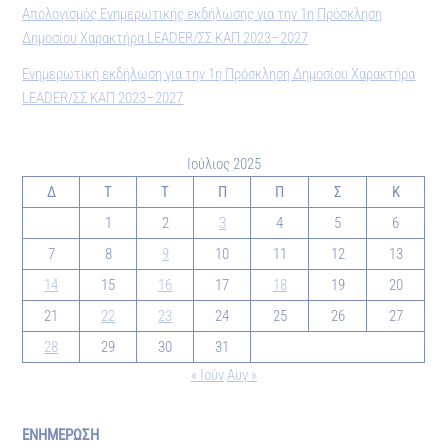
Απολογισμός Ενημερωτικής εκδήλωσης για την 1η Πρόσκληση
Δημοσίου Χαρακτήρα LEADER/ΣΣ ΚΑΠ 2023–2027
Ενημερωτική εκδήλωση για την 1η Πρόσκληση Δημοσίου Χαρακτήρα
LEADER/ΣΣ ΚΑΠ 2023–2027
Ιούλιος 2025
Δ
Τ
Τ
Π
Π
Σ
Κ
1
2
3
4
5
6
7
8
9
10
11
12
13
14
15
16
17
18
19
20
21
22
23
24
25
26
27
28
29
30
31
« Ιούν
Αυγ »
ΕΝΗΜΕΡΩΣΗ