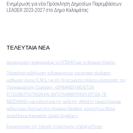
Ενημέρωση για νέα Πρόσκληση Δημοσίων Παρεμβάσεων
LEADER 2023-2027 στο Δημο Καλαμάτας
ΤΕΛΕΥΤΑΙΑ ΝΕΑ
Διευκρινίσεις αναφορικά με το ΟΠΣΚΑΠ και το θεσμικό πλαίσιο
Πρόσκληση εκδήλωσης ενδιαφέροντος για σύναψη σύμβασης
μίσθωσης έργου (Σ.Μ.Ε.) με έξι (6) άτομα στο πλαίσιο υλοποίησης της
Προγραμματικής Σύμβασης: «ΩΡΙΜΑΝΣΗ ΜΕΛΕΤΩΝ
ΕΓΓΕΙΟΒΕΛΤΙΩΤΙΚΩΝ ΚΑΙ ΑΝΤΙΠΛΗΜΜΥΡΙΚΩΝ ΕΡΓΩΝ, ΠΕ
ΜΕΣΣΗΝΙΑΣ» και ειδικότερα της μελέτης «Μελέτη ταμιευτήρα και
αρδευτικών δικτύων στο χείμαρρο Χάραδρο, κοινοτήτων Φίλια,
Δεσύλλα και Καρνασίου, Δήμου Οιχαλίας».
Ενεργοποίηση της τοπικής στρατηγικής «Γαλάζια Ρότα»