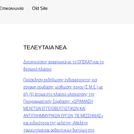
Επικοινωνία
Old Site
ΤΕΛΕΥΤΑΙΑ ΝΕΑ
Διευκρινίσεις αναφορικά με το ΟΠΣΚΑΠ και το
θεσμικό πλαίσιο
Πρόσκληση εκδήλωσης ενδιαφέροντος για
σύναψη σύμβασης μίσθωσης έργου (Σ.Μ.Ε.) με
έξι (6) άτομα στο πλαίσιο υλοποίησης της
Προγραμματικής Σύμβασης: «ΩΡΙΜΑΝΣΗ
ΜΕΛΕΤΩΝ ΕΓΓΕΙΟΒΕΛΤΙΩΤΙΚΩΝ ΚΑΙ
ΑΝΤΙΠΛΗΜΜΥΡΙΚΩΝ ΕΡΓΩΝ, ΠΕ ΜΕΣΣΗΝΙΑΣ»
και ειδικότερα της μελέτης «Μελέτη
ταμιευτήρα και αρδευτικών δικτύων στο