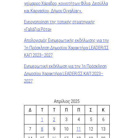
χείμαρρο Χάραδρο, κοινοτήτων Φίλια, Δεσύλλα
και Καρνασίου, Δήμου Οιχαλίας».
Ενεργοποίηση της τοπικής στρατηγικής
«Γαλάζια Ρότα»
Απολογισμός Ενημερωτικής εκδήλωσης για την
1η Πρόσκληση Δημοσίου Χαρακτήρα LEADER/ΣΣ
ΚΑΠ 2023–2027
Ενημερωτική εκδήλωση για την 1η Πρόσκληση
Δημοσίου Χαρακτήρα LEADER/ΣΣ ΚΑΠ 2023–
2027
Απρίλιος 2025
Δ
Τ
Τ
Π
Π
Σ
Κ
1
2
3
4
5
6
7
8
9
10
11
12
13