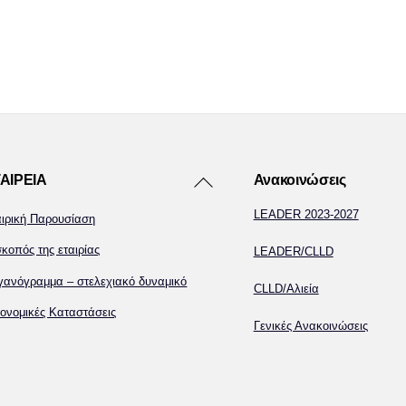
Back
ΑΙΡΕΙΑ
Ανακοινώσεις
To
LEADER 2023-2027
αιρική Παρουσίαση
Top
κοπός της εταιρίας
LEADER/CLLD
γανόγραμμα – στελεχιακό δυναμικό
CLLD/Αλιεία
ονομικές Καταστάσεις
Γενικές Ανακοινώσεις