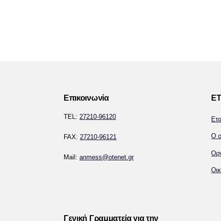
Επικοινωνία
ΕΤ
TEL:
27210-96120
Ετ
Ο σ
FAX:
27210-96121
Ορ
Mail:
anmess@otenet.gr
Οικ
Γενική Γραμματεία για την