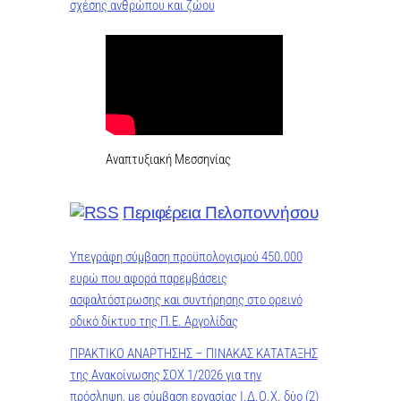
σχέσης ανθρώπου και ζώου
Αναπτυξιακή Μεσσηνίας
Περιφέρεια Πελοποννήσου
Υπεγράφη σύμβαση προϋπολογισμού 450.000
ευρώ που αφορά παρεμβάσεις
ασφαλτόστρωσης και συντήρησης στο ορεινό
οδικό δίκτυο της Π.Ε. Αργολίδας
ΠΡΑΚΤΙΚO ΑΝΑΡΤΗΣΗΣ – ΠΙΝΑΚΑΣ ΚΑΤΑΤΑΞΗΣ
της Ανακοίνωσης ΣΟΧ 1/2026 για την
πρόσληψη, με σύμβαση εργασίας Ι.Δ.Ο.Χ. δύο (2)