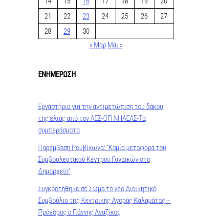
14
15
16
17
18
19
20
21
22
23
24
25
26
27
28
29
30
« Μαρ
Μάι »
ΕΝΗΜΕΡΩΣΗ
Εργαστήριο για την αντιμετώπιση του δάκου
της ελιάς από τον ΑΕΣ-ΟΠ ΝΗΛΕΑΣ-Τα
συμπεράσματα
Παρέμβαση Ρουβίκωνα: “Καμία μεταφορά του
Συμβουλευτικού Κέντρου Γυναικών στο
Δημαρχείο”
Συγκροτήθηκε σε Σώμα το νέο Διοικητικό
Συμβούλιο της Κεντρικής Αγοράς Καλαμάτας –
Πρόεδρος ο Γιάννης Αναζίκος