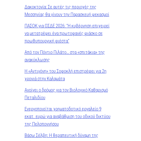
Δακοκτονία: Σε αυτές τις περιοχές της
Μεσσηνίας θα γίνουν την Παρασκευή ψεκασμοί
ΠΑΣΟΚ για ΟΣΔΕ 2026: “Η κυβέρνηση επιχειρεί
να μετατρέψει ένα πρωτοφανές φιάσκο σε
πρωθυπουργική φιέστα”
Από τον Πόντιο Πιλάτο… στα «σπιτάκια» της
ανακύκλωσης
Η «Αντιγόνη» του Σοφοκλή επιστρέφει για 2η
χρονιά στην Καλαμάτα
Ανοίγει ο δρόμος για τον Βιολογικό Καθαρισμό
Πεταλιδίου
Ενεργοποιείται χρηματοδοτικό εργαλείο 9
εκατ. ευρώ για αναβάθμιση του οδικού δικτύου
της Πελοποννήσου
Βάσω Σέλβη: Η θεραπευτική δύναμη της