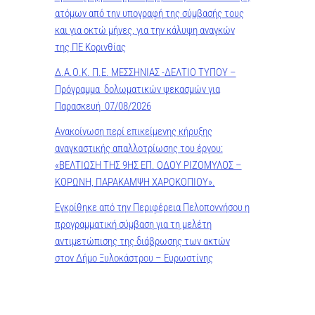
ατόμων από την υπογραφή της σύμβασής τους
και για οκτώ μήνες, για την κάλυψη αναγκών
της ΠΕ Κορινθίας
Δ.Α.Ο.Κ. Π.Ε. ΜΕΣΣΗΝΙΑΣ -ΔΕΛΤΙΟ ΤΥΠΟΥ –
Πρόγραμμα δολωματικών ψεκασμών για
Παρασκευή 07/08/2026
Ανακοίνωση περί επικείμενης κήρυξης
αναγκαστικής απαλλοτρίωσης του έργου:
«ΒΕΛΤΙΩΣΗ ΤΗΣ 9ΗΣ ΕΠ. ΟΔΟΥ ΡΙΖΟΜΥΛΟΣ –
ΚΟΡΩΝΗ, ΠΑΡΑΚΑΜΨΗ ΧΑΡΟΚΟΠΙΟΥ».
Εγκρίθηκε από την Περιφέρεια Πελοποννήσου η
προγραμματική σύμβαση για τη μελέτη
αντιμετώπισης της διάβρωσης των ακτών
στον Δήμο Ξυλοκάστρου – Ευρωστίνης