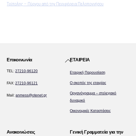
Τρίπολης – Πύργου από την Περιφέρεια Πελοποννήσου
Back
Επικοινωνία
ΕΤΑΙΡΕΙΑ
To
TEL:
27210-96120
Εταιρική Παρουσίαση
Top
Ο σκοπός της εταιρίας
FAX:
27210-96121
Οργανόγραμμα – στελεχιακό
Mail:
anmess@otenet.gr
δυναμικό
Οικονομικές Καταστάσεις
Ανακοινώσεις
Γενική Γραμματεία για την