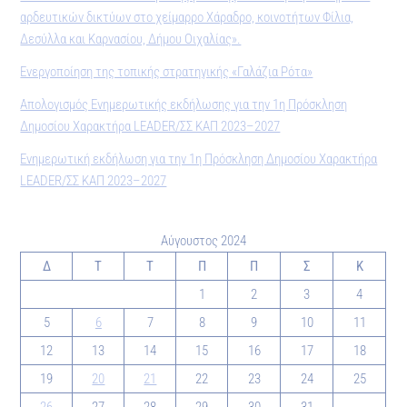
αρδευτικών δικτύων στο χείμαρρο Χάραδρο, κοινοτήτων Φίλια,
Δεσύλλα και Καρνασίου, Δήμου Οιχαλίας».
Ενεργοποίηση της τοπικής στρατηγικής «Γαλάζια Ρότα»
Απολογισμός Ενημερωτικής εκδήλωσης για την 1η Πρόσκληση
Δημοσίου Χαρακτήρα LEADER/ΣΣ ΚΑΠ 2023–2027
Ενημερωτική εκδήλωση για την 1η Πρόσκληση Δημοσίου Χαρακτήρα
LEADER/ΣΣ ΚΑΠ 2023–2027
Αύγουστος 2024
Δ
Τ
Τ
Π
Π
Σ
Κ
1
2
3
4
5
6
7
8
9
10
11
12
13
14
15
16
17
18
19
20
21
22
23
24
25