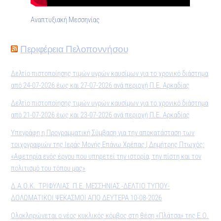
Αναπτυξιακή Μεσσηνίας
Περιφέρεια Πελοποννήσου
Δελτίο πιστοποίησης τιμών υγρών καυσίμων για το χρονικό διάστημα
από 24-07-2026 έως και 27-07-2026 ανά περιοχή Π.Ε. Αρκαδίας
Δελτίο πιστοποίησης τιμών υγρών καυσίμων για το χρονικό διάστημα
από 21-07-2026 έως και 23-07-2026 ανά περιοχή Π.Ε. Αρκαδίας
Υπεγράφη η Προγραμματική Σύμβαση για την αποκατάσταση των
τοιχογραφιών της Ιεράς Μονής Επάνω Χρέπας | Δημήτρης Πτωχός:
«Αφετηρία ενός έργου που υπηρετεί την ιστορία, την πίστη και τον
πολιτισμό του τόπου μας»
Δ.Α.Ο.Κ. ΤΡΙΦΥΛΙΑΣ Π.Ε. ΜΕΣΣΗΝΙΑΣ -ΔΕΛΤΙΟ ΤΥΠΟΥ-
ΔΟΛΩΜΑΤΙΚΟΙ ΨΕΚΑΣΜΟΙ ΑΠΟ ΔΕΥΤΕΡΑ 10-08-2026
Ολοκληρώνεται ο νέος κυκλικός κόμβος στη θέση «Πλάτσα» της Ε.Ο.