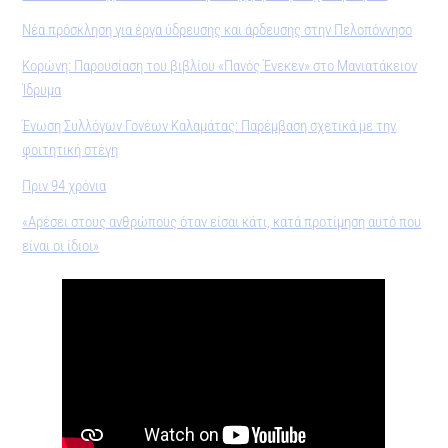
Νέα πρόσκληση για έργα ύδρευσης και άρδευσης στην Πελοπόννησο
Κορώνη: Παρουσίαση του βιβλίου «Πανός Ένεκεν» στο Μανιατάκειον
Ίδρυµα
Ένωση Συλλόγων Γονέων Καλαμάτας: Παρέμβαση σχετικά με την
φοιτητική στέγη
Πριν 94 χρόνια
«Αρέσει στους ανθρώπους όταν είσαι κάτι, κατά προτίμηση αυτό που
είναι οι ίδιοι»