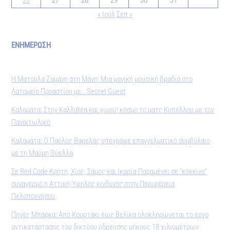
26
27
28
29
30
31
« Ιούλ
Σεπ »
ΕΝΗΜΕΡΩΣΗ
Η Ματούλα Ζαμάνη στη Μάνη: Μια μαγική μουσική βραδιά στο
Λατομείο Προαστίου με… Secret Guest
Καλαμάτα: Στην Καλλιθέα και χωρίς κόσμο το ματς Κυπέλλου με τον
Παναιτωλικό
Καλαμάτα: Ο Παύλος Βαρελάς υπέγραψε επαγγελματικό συμβόλαιο
με τη Μαύρη Θύελλα
Σε Red Code Κρήτη, Χίος, Σάμος και Ικαρία-Παραμένει σε “κόκκινο”
συναγερμό η Αττική-Υψηλός κίνδυνος στην Περιφέρεια
Πελοποννήσου
Πηγές Μπάρκα: Από Κουρτάκι έως Βελίκα ολοκληρώνεται το έργο
αντικατάστασης του δικτύου ύδρευσης μήκους 18 χιλιομέτρων