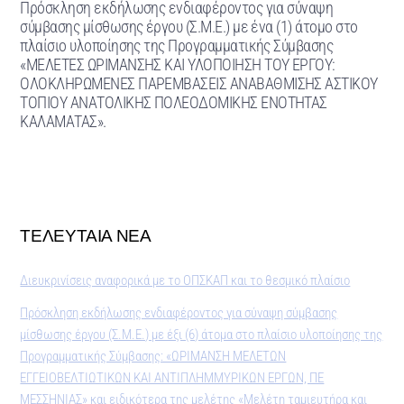
Πρόσκληση εκδήλωσης ενδιαφέροντος για σύναψη
σύμβασης μίσθωσης έργου (Σ.Μ.Ε.) με ένα (1) άτομο στο
πλαίσιο υλοποίησης της Προγραμματικής Σύμβασης
«ΜΕΛΕΤΕΣ ΩΡΙΜΑΝΣΗΣ ΚΑΙ ΥΛΟΠΟΙΗΣΗ ΤΟΥ ΕΡΓΟΥ:
ΟΛΟΚΛΗΡΩΜΕΝΕΣ ΠΑΡΕΜΒΑΣΕΙΣ ΑΝΑΒΑΘΜΙΣΗΣ ΑΣΤΙΚΟΥ
ΤΟΠΙΟΥ ΑΝΑΤΟΛΙΚΗΣ ΠΟΛΕΟΔΟΜΙΚΗΣ ΕΝΟΤΗΤΑΣ
ΚΑΛΑΜΑΤΑΣ».
ΤΕΛΕΥΤΑΙΑ ΝΕΑ
Διευκρινίσεις αναφορικά με το ΟΠΣΚΑΠ και το θεσμικό πλαίσιο
Πρόσκληση εκδήλωσης ενδιαφέροντος για σύναψη σύμβασης
μίσθωσης έργου (Σ.Μ.Ε.) με έξι (6) άτομα στο πλαίσιο υλοποίησης της
Προγραμματικής Σύμβασης: «ΩΡΙΜΑΝΣΗ ΜΕΛΕΤΩΝ
ΕΓΓΕΙΟΒΕΛΤΙΩΤΙΚΩΝ ΚΑΙ ΑΝΤΙΠΛΗΜΜΥΡΙΚΩΝ ΕΡΓΩΝ, ΠΕ
ΜΕΣΣΗΝΙΑΣ» και ειδικότερα της μελέτης «Μελέτη ταμιευτήρα και