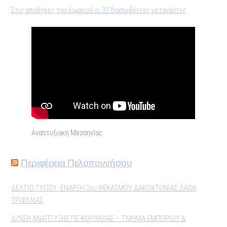
Στις αποθήκες του λιμανιού οι 32 διασωθέντες μετανάστες
Αναπτυξιακή Μεσσηνίας
Περιφέρεια Πελοποννήσου
ΔΕΛΤΙΟ ΤΥΠΟΥ -ΕΝΑΡΞΗ 2ου ΨΕΚΑΣΜΟΥ ΔΑΚΟΚΤΟΝΙΑΣ ΔΑΟΚ
ΤΡΙΦΥΛΙΑΣ
Δ/ΝΣΗ ΑΝΑΠΤΥΞΗΣ ΠΕ ΚΟΡΙΝΘΙΑΣ – ΤΜΗΜΑ ΕΜΠΟΡΙΟΥ &