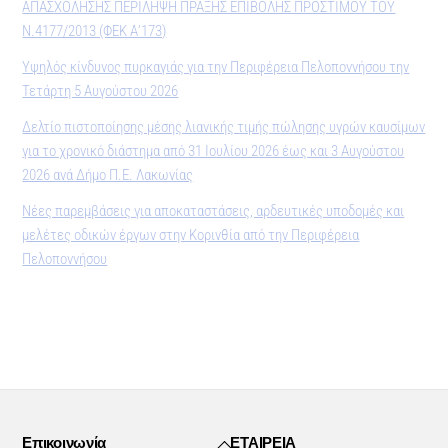
ΑΠΑΣΧΟΛΗΣΗΣ ΠΕΡΙΛΗΨΗ ΠΡΑΞΗΣ ΕΠΙΒΟΛΗΣ ΠΡΟΣΤΙΜΟΥ ΤΟΥ
Ν.4177/2013 (ΦΕΚ Α’173)
Υψηλός κίνδυνος πυρκαγιάς για την Περιφέρεια Πελοποννήσου την
Τετάρτη 5 Αυγούστου 2026
Δελτίο πιστοποίησης μέσης λιανικής τιμής πώλησης υγρών καυσίμων
για το χρονικό διάστημα από 31 Ιουλίου 2026 έως και 3 Αυγούστου
2026 ανά Δήμο Π.Ε. Λακωνίας
Νέες παρεμβάσεις για αποκαταστάσεις, αρδευτικές υποδομές και
μελέτες οδικών έργων στην Κορινθία από την Περιφέρεια
Πελοποννήσου
Back
Επικοινωνία
ΕΤΑΙΡΕΙΑ