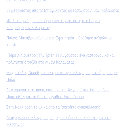
στα 10 τελευταία χρόνια
32 μετανάστες από το Μπαγκλαντές έφτασαν στο Λιμάνι Καλαμάτας
«Καλοκαιρινές μουσικοδρομίες» την Τετάρτη στο Πάρκο
Σιδηροδρόμων Καλαμάτας
Πύλος: Μακάβριο εύρημα στη Σφακτηρία – Βρέθηκε ανθρώπινο
κρανίο
“Πάμε Χιλιόμετρο”: Την Τρίτη 11 Αυγούστου ένα γαστρονομικό και
πολιτιστικό ταξίδι στο Λιμάνι Καλαμάτας
Μέχρι τέλος Νοεμβρίου εκτροπή της κυκλοφορίας στο δρόμο προς
Πύλο
Από σήμερα οι αιτήσεις εκπαιδευτικών για μόνιμο διορισμό σε
Πρωτοβάθμια και Δευτεροβάθμια Εκπαίδευση
Στην Καλλιρρόη το υλικά από τα “σπιτάκια ανακύκλωσης”
Απαγόρευση κυκλοφορίας σήμερα σε δασικά οικοσυστήματα της
Μεσσηνίας