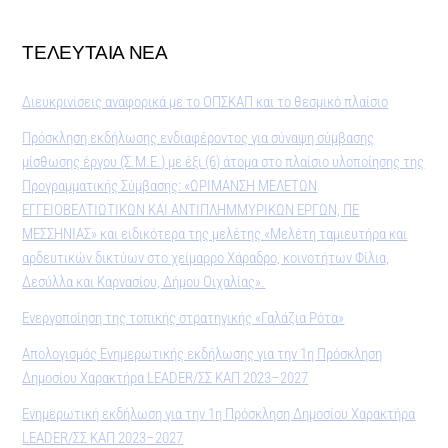
ΤΕΛΕΥΤΑΙΑ ΝΕΑ
Διευκρινίσεις αναφορικά με το ΟΠΣΚΑΠ και το θεσμικό πλαίσιο
Πρόσκληση εκδήλωσης ενδιαφέροντος για σύναψη σύμβασης
μίσθωσης έργου (Σ.Μ.Ε.) με έξι (6) άτομα στο πλαίσιο υλοποίησης της
Προγραμματικής Σύμβασης: «ΩΡΙΜΑΝΣΗ ΜΕΛΕΤΩΝ
ΕΓΓΕΙΟΒΕΛΤΙΩΤΙΚΩΝ ΚΑΙ ΑΝΤΙΠΛΗΜΜΥΡΙΚΩΝ ΕΡΓΩΝ, ΠΕ
ΜΕΣΣΗΝΙΑΣ» και ειδικότερα της μελέτης «Μελέτη ταμιευτήρα και
αρδευτικών δικτύων στο χείμαρρο Χάραδρο, κοινοτήτων Φίλια,
Δεσύλλα και Καρνασίου, Δήμου Οιχαλίας».
Ενεργοποίηση της τοπικής στρατηγικής «Γαλάζια Ρότα»
Απολογισμός Ενημερωτικής εκδήλωσης για την 1η Πρόσκληση
Δημοσίου Χαρακτήρα LEADER/ΣΣ ΚΑΠ 2023–2027
Ενημερωτική εκδήλωση για την 1η Πρόσκληση Δημοσίου Χαρακτήρα
LEADER/ΣΣ ΚΑΠ 2023–2027