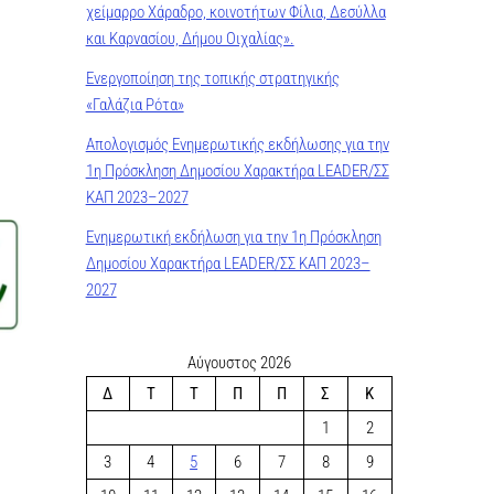
χείμαρρο Χάραδρο, κοινοτήτων Φίλια, Δεσύλλα
και Καρνασίου, Δήμου Οιχαλίας».
Ενεργοποίηση της τοπικής στρατηγικής
«Γαλάζια Ρότα»
Απολογισμός Ενημερωτικής εκδήλωσης για την
1η Πρόσκληση Δημοσίου Χαρακτήρα LEADER/ΣΣ
ΚΑΠ 2023–2027
Ενημερωτική εκδήλωση για την 1η Πρόσκληση
Δημοσίου Χαρακτήρα LEADER/ΣΣ ΚΑΠ 2023–
2027
Αύγουστος 2026
Δ
Τ
Τ
Π
Π
Σ
Κ
1
2
3
4
5
6
7
8
9