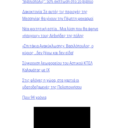
“Βιβλιόπολις”: 50% έκπτωση στο 2ο βιβλίο
Δακοκτονία: Σε αυτές τις περιοχές της
Μεσσηνίας θα γίνουν την Πέμπτη ψεκασμοί
Νέα φοιτητική εστία… Μια λύση που θα άφηνε
«ήσυχους» τους Airbνήδες της πόλης
«Σπιτάκια Ανακύκλωσης»: Βασιλόπουλος, ο
κύριος …δεν ξέρω και δεν είδα!
Σύγκρουση λεωφορείου του Αστικού ΚΤΕΛ
Καλαμάτας με ΙΧ
Στις φλόγες η χώρα, στα χαρτιά οι
υδατοδεξαμενές της Πελοποννήσου
Πριν 94 χρόνια