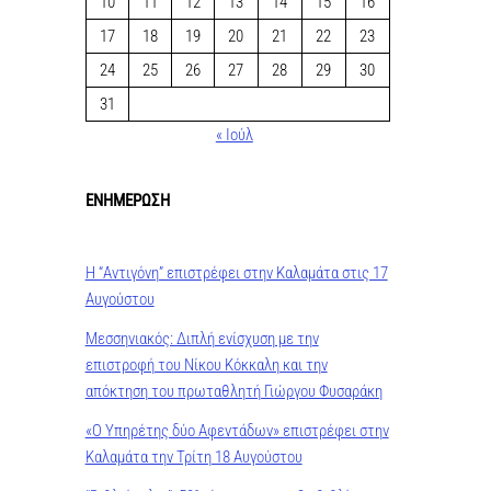
10
11
12
13
14
15
16
17
18
19
20
21
22
23
24
25
26
27
28
29
30
31
« Ιούλ
ΕΝΗΜΕΡΩΣΗ
Η “Αντιγόνη” επιστρέφει στην Καλαμάτα στις 17
Αυγούστου
Μεσσηνιακός: Διπλή ενίσχυση με την
επιστροφή του Νίκου Κόκκαλη και την
απόκτηση του πρωταθλητή Γιώργου Φυσαράκη
«Ο Υπηρέτης δύο Αφεντάδων» επιστρέφει στην
Καλαμάτα την Τρίτη 18 Αυγούστου