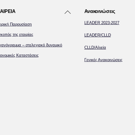
Back
ΑΙΡΕΙΑ
Ανακοινώσεις
To
LEADER 2023-2027
αιρική Παρουσίαση
Top
κοπός της εταιρίας
LEADER/CLLD
γανόγραμμα – στελεχιακό δυναμικό
CLLD/Αλιεία
ονομικές Καταστάσεις
Γενικές Ανακοινώσεις