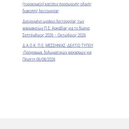
(τυροκομείο) κατόπιν προσωρινής ολικής
διακοπής λειτουργίας
Διευρυμένο ωράριο λειτουργίας των
φαρμακείων Π.Ε. Αρκαδίας για το δίμηνο
Σεπτέμβριος 2026 – Οκτώβριος 2026
Δ.Α.Ο.Κ. Π.Ε. ΜΕΣΣΗΝΙΑΣ -ΔΕΛΤΙΟ ΤΥΠΟΥ
-Πρόγραμμα δολωματικών ψεκασμών για
Πέμπτη 06/08/2026