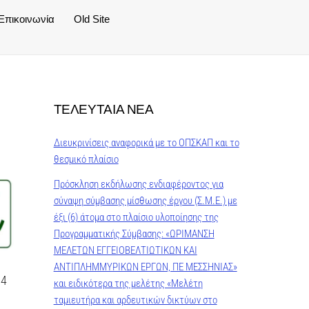
Επικοινωνία
Old Site
ΤΕΛΕΥΤΑΙΑ ΝΕΑ
Διευκρινίσεις αναφορικά με το ΟΠΣΚΑΠ και το
θεσμικό πλαίσιο
Πρόσκληση εκδήλωσης ενδιαφέροντος για
σύναψη σύμβασης μίσθωσης έργου (Σ.Μ.Ε.) με
έξι (6) άτομα στο πλαίσιο υλοποίησης της
Προγραμματικής Σύμβασης: «ΩΡΙΜΑΝΣΗ
ΜΕΛΕΤΩΝ ΕΓΓΕΙΟΒΕΛΤΙΩΤΙΚΩΝ ΚΑΙ
ΑΝΤΙΠΛΗΜΜΥΡΙΚΩΝ ΕΡΓΩΝ, ΠΕ ΜΕΣΣΗΝΙΑΣ»
14
και ειδικότερα της μελέτης «Μελέτη
ταμιευτήρα και αρδευτικών δικτύων στο