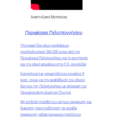
Αναπτυξιακή Μεσσηνίας
Περιφέρεια Πελοποννήσου
Υπογραφή δύο νέων συμβάσεων
προϋπολογισμού 360.000 ευρώ από την
Περιφέρεια Πελοποννήσου για τη συντήρηση
και την οδική ασφάλεια στην Π.Ε. Αργολίδας
Ενεργοποιείται χρηματοδοτικό εργαλείο 9
εκατ. ευρώ για την αναβάθμιση του οδικού
δικτύου της Πελοποννήσου με απόφαση του
Περιφερειάρχη Δημήτρη Πτωχού
Μη επιβολή πρόσθετων μέτρων σφράγισης και
διακοπής ηλεκτροδότησης σε μονάδα
παραγωγής γαλακτοκομικών προϊόντων