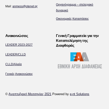
Οργανόγραμμα – στελεχιακό
Mail:
anmess@otenet.gr
δυναμικό
Οικονομικές Καταστάσεις
Ανακοινώσεις
Γενική Γραμματεία για την
Καταπολέμηση της
LEADER 2023-2027
Διαφθοράς
LEADER/CLLD
CLLD/Αλιεία
Γενικές Ανακοινώσεις
©
Αναπτυξιακή Μεσσηνίας 2021
Powered by
e-nt Solutions