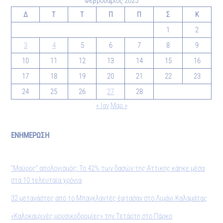
Φεβρουάριος 2025
Δ
Τ
Τ
Π
Π
Σ
Κ
1
2
3
4
5
6
7
8
9
10
11
12
13
14
15
16
17
18
19
20
21
22
23
24
25
26
27
28
« Ιαν
Μαρ »
ΕΝΗΜΕΡΩΣΗ
“Μαύρος” απολογισμός: Το 42% των δασών της Αττικής κάηκε μέσα
στα 10 τελευταία χρόνια
32 μετανάστες από το Μπαγκλαντές έφτασαν στο Λιμάνι Καλαμάτας
«Καλοκαιρινές μουσικοδρομίες» την Τετάρτη στο Πάρκο