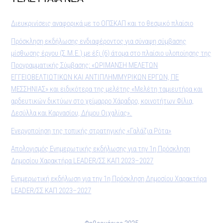
Διευκρινίσεις αναφορικά με το ΟΠΣΚΑΠ και το θεσμικό πλαίσιο
Πρόσκληση εκδήλωσης ενδιαφέροντος για σύναψη σύμβασης
μίσθωσης έργου (Σ.Μ.Ε.) με έξι (6) άτομα στο πλαίσιο υλοποίησης της
Προγραμματικής Σύμβασης: «ΩΡΙΜΑΝΣΗ ΜΕΛΕΤΩΝ
ΕΓΓΕΙΟΒΕΛΤΙΩΤΙΚΩΝ ΚΑΙ ΑΝΤΙΠΛΗΜΜΥΡΙΚΩΝ ΕΡΓΩΝ, ΠΕ
ΜΕΣΣΗΝΙΑΣ» και ειδικότερα της μελέτης «Μελέτη ταμιευτήρα και
αρδευτικών δικτύων στο χείμαρρο Χάραδρο, κοινοτήτων Φίλια,
Δεσύλλα και Καρνασίου, Δήμου Οιχαλίας».
Ενεργοποίηση της τοπικής στρατηγικής «Γαλάζια Ρότα»
Απολογισμός Ενημερωτικής εκδήλωσης για την 1η Πρόσκληση
Δημοσίου Χαρακτήρα LEADER/ΣΣ ΚΑΠ 2023–2027
Ενημερωτική εκδήλωση για την 1η Πρόσκληση Δημοσίου Χαρακτήρα
LEADER/ΣΣ ΚΑΠ 2023–2027