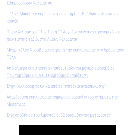
Σιδηροδρόμων Καλαμάτας
Πύλος: Μακάβριο εύρημα στη Σφακτηρία – Βρέθηκε ανθρώπινο
κρανίο
“Πάμε Χιλιόμετρο”: Την Τρίτη 11 Αυγούστου ένα γαστρονομικό και
πολιτιστικό ταξίδι στο Λιμάνι Καλαμάτας
Μέχρι τέλος Νοεμβρίου εκτροπή της κυκλοφορίας στο δρόμο προς
Πύλο
Από σήμερα οι αιτήσεις εκπαιδευτικών για μόνιμο διορισμό σε
Πρωτοβάθμια και Δευτεροβάθμια Εκπαίδευση
Στην Καλλιρρόη το υλικά από τα “σπιτάκια ανακύκλωσης”
Απαγόρευση κυκλοφορίας σήμερα σε δασικά οικοσυστήματα της
Μεσσηνίας
Στις αποθήκες του λιμανιού οι 32 διασωθέντες μετανάστες